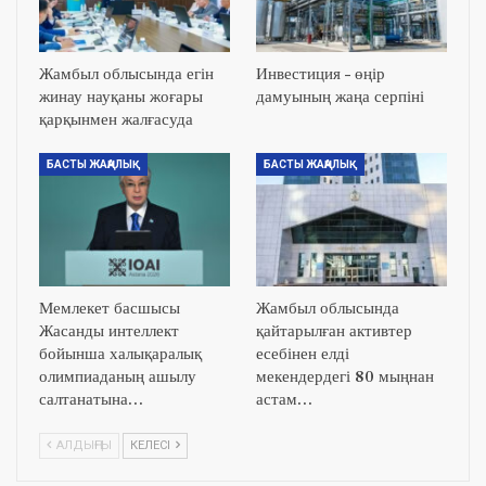
Жамбыл облысында егін
Инвестиция – өңір
жинау науқаны жоғары
дамуының жаңа серпіні
қарқынмен жалғасуда
БАСТЫ ЖАҢАЛЫҚ
БАСТЫ ЖАҢАЛЫҚ
Мемлекет басшысы
Жамбыл облысында
Жасанды интеллект
қайтарылған активтер
бойынша халықаралық
есебінен елді
олимпиаданың ашылу
мекендердегі 80 мыңнан
салтанатына…
астам…
АЛДЫҢҒЫ
КЕЛЕСІ