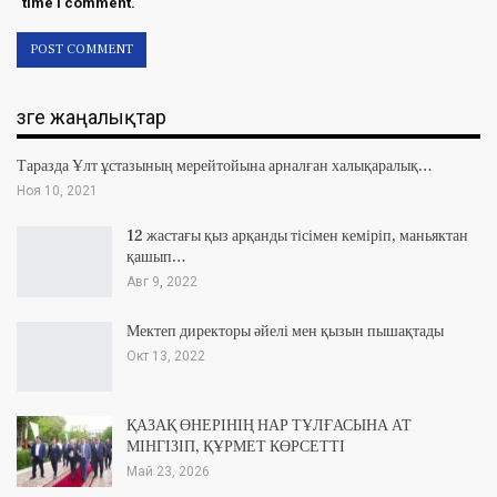
time I comment.
Өзге жаңалықтар
Таразда Ұлт ұстазының мерейтойына арналған халықаралық…
Ноя 10, 2021
12 жастағы қыз арқанды тісімен кеміріп, маньяктан
қашып…
Авг 9, 2022
Мектеп директоры әйелі мен қызын пышақтады
Окт 13, 2022
ҚАЗАҚ ӨНЕРІНІҢ НАР ТҰЛҒАСЫНА АТ
МІНГІЗІП, ҚҰРМЕТ КӨРСЕТТІ
Май 23, 2026