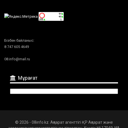
Бізбен байланыс:
8 747 605 4649
08.info@mail.ru
Мұрағат
Мұрағат
© 2026 - 08info.kz. Ақпарат агенттігі ҚР Ақпарат және
комуникация министрлігінде тіркелген. Куәлік № 17049-ИА