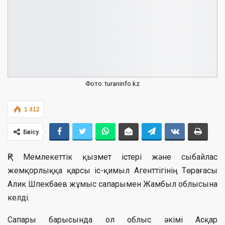
Фото: turaninfo.kz
1 412
Бөлісу
ҚР Мемлекеттік қызмет істері және сыбайлас
жемқорлыққа қарсы іс-қимыл Агенттігінің Төрағасы
Алик Шпекбаев жұмыс сапарымен Жамбыл облысына
келді.
Сапары барысында ол облыс әкімі Асқар