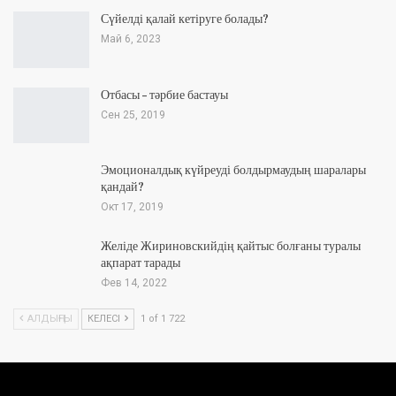
Сүйелді қалай кетіруге болады?
Май 6, 2023
Отбасы – тәрбие бастауы
Сен 25, 2019
Эмоционалдық күйреуді болдырмаудың шаралары
қандай?
Окт 17, 2019
Желіде Жириновскийдің қайтыс болғаны туралы
ақпарат тарады
Фев 14, 2022
АЛДЫҢҒЫ
КЕЛЕСІ
1 of 1 722