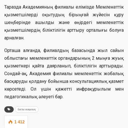
Таразда Академияның филиалы елімізде Мемлекеттік
қызметшілерді оқытудың бірыңғай жүйесін құру
шеңберінде ашылды және өңірдегі мемлекеттік
қызметшілердің біліктілігін арттыру орталығы болуға
арналған.
Орташа алғанда, филиалдың базасында жыл сайын
облыстағы мемлекеттік органдарының 2 мыңға жуық
қызметкері қайта даярланып, біліктілігін арттырады.
Сондай-ақ, Академия филиалы мемлекеттік жобалық
басқаруды қолдану бойынша консультациялық қазмет
көрсетеді. Ол үшін қажетті инфрақұрылым мен
педагогикалық әлеуеті бар.
басты жаңалық
1 412