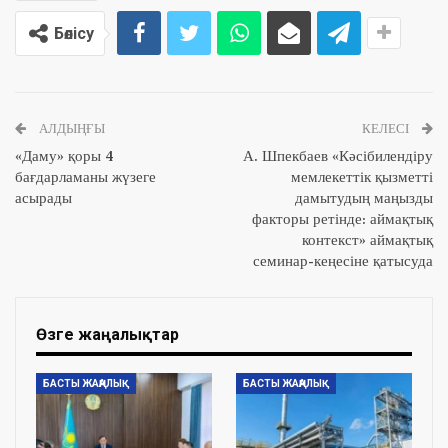
Бөлісу
АЛДЫҢҒЫ
КЕЛЕСІ
«Даму» қоры 4
А. Шпекбаев «Кәсібилендіру
бағдарламаны жүзеге
мемлекеттік қызметті
асырады
дамытудың маңызды
факторы ретінде: аймақтық
контекст» аймақтық
семинар-кеңесіне қатысуда
Өзге жаңалықтар
БАСТЫ ЖАҢАЛЫҚ
БАСТЫ ЖАҢАЛЫҚ