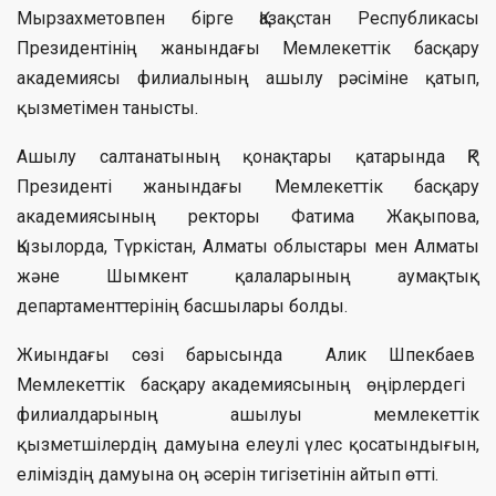
Мырзахметовпен бірге Қазақстан Республикасы
Президентінің жанындағы Мемлекеттік басқару
академиясы филиалының ашылу рәсіміне қатып,
қызметімен танысты.
Ашылу салтанатының қонақтары қатарында ҚР
Президенті жанындағы Мемлекеттік басқару
академиясының ректоры Фатима Жақыпова,
Қызылорда, Түркістан, Алматы облыстары мен Алматы
және Шымкент қалаларының аумақтық
департаменттерінің басшылары болды.
Жиындағы сөзі барысында Алик Шпекбаев
Мемлекеттік басқару академиясының өңірлердегі
филиалдарының ашылуы мемлекеттік
қызметшілердің дамуына елеулі үлес қосатындығын,
еліміздің дамуына оң әсерін тигізетінін айтып өтті.