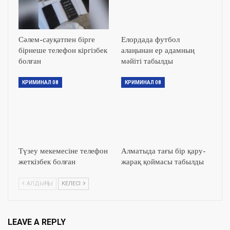
Сәлем-сауқатпен бірге
Елордада футбол
бірнеше телефон кіргізбек
алаңынан ер адамның
болған
мәйіті табылды
КРИМИНАЛ 08
КРИМИНАЛ 08
Түзеу мекемесіне телефон
Алматыда тағы бір қару-
жеткізбек болған
жарақ қоймасы табылды
АЛДЫҢҒЫ
КЕЛЕСІ
LEAVE A REPLY