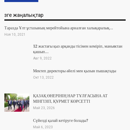
Өзге жаңалықтар
Таразда Ұлт ұстазының мерейтойына арналған халықаралық…
Ноя 10, 2021
12 жастағы қыз арқанды тісімен кеміріп, маньяктан
қашып…
Авг 9, 2022
Мектеп директоры әйелі мен қызын пышақтады
Окт 13, 2022
ҚАЗАҚ ӨНЕРІНІҢ НАР ТҰЛҒАСЫНА АТ
МІНГІЗІП, ҚҰРМЕТ КӨРСЕТТІ
Май 23, 2026
Сүйелді қалай кетіруге болады?
Май 6, 2023