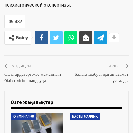
психиатрической экспертизы.
432
Бөлісу
АЛДЫҢҒЫ
КЕЛЕСІ
Сала ардагері жас маманның
Балаға шабуылдаған азамат
біліктілігін шыңдауда
ұсталды
Өзге жаңалықтар
КРИМИНАЛ 08
БАСТЫ ЖАҢАЛЫҚ