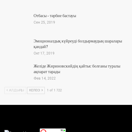
Отбасы – тәрбие бастауы
Сен 25, 2019
Эмоционалдық күйреуді болдырмаудың шаралары
қандай?
Окт 17, 2019
Желіде Жириновскийдің қайтыс болғаны туралы
ақпарат тарады
Фев 14, 2022
АЛДЫҢҒЫ
КЕЛЕСІ
1 of 1 722