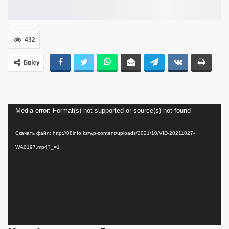
432
Бөлісу
Видеоплеер
Media error: Format(s) not supported or source(s) not found
Скачать файл: http://08info.kz/wp-content/uploads/2021/10/VID-20211027-
WA0197.mp4?_=1