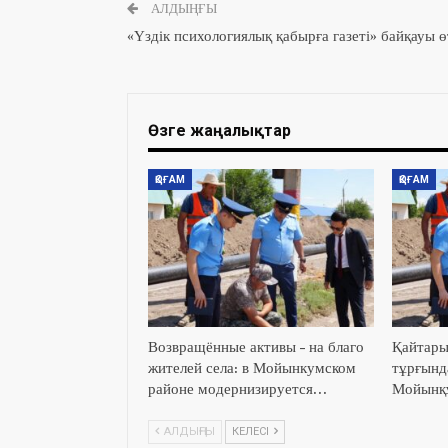
АЛДЫҢҒЫ
«Үздік психологиялық қабырға газеті» байқауы ө
Өзге жаңалықтар
ҚОҒАМ
ҚОҒАМ
Возвращённые активы – на благо
Қайтары
жителей села: в Мойынкумском
тұрғында
районе модернизируется…
Мойынқұ
АЛДЫҢҒЫ
КЕЛЕСІ