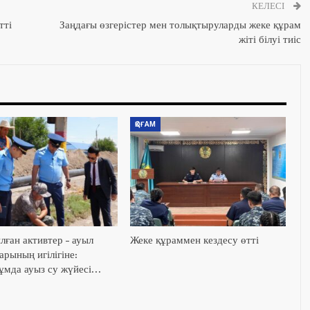
КЕЛЕСІ
тті
Заңдағы өзгерістер мен толықтыруларды жеке құрам
жіті білуі тиіс
ҚОҒАМ
лған активтер – ауыл
Жеке құраммен кездесу өтті
рының игілігіне:
мда ауыз су жүйесі…