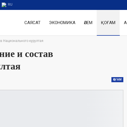
RU
САЯСАТ
ЭКОНОМИКА
ӘЛЕМ
ҚОҒАМ
А
в Национального курултая
ие и состав
ултая
ҚОҒАМ