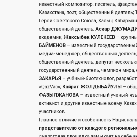
известный композитор, писатель, Қазақстан
Казахстана, поэт, общественный деятель;
Герой Советского Союза, Халық Каһарма
общественный деятель;
Аскар ДЖУМАД
академик;
Жаксыбек КУЛЕКЕЕВ
– крупны
БАЙМЕНОВ
– известный государственный
медиа-менеджер, общественный деятель
общественный деятель, депутат несколь
государственный деятель, чемпион мира,
ЗАКАРЬЯ
– учёный-биотехнолог, разработ
«QazVac»;
Кайрат ЖОЛДЫБАЙУЛЫ
– общ
ФАЗЫЛЖАНОВА
– известный ученый-яз
активист и другие известные всему Казах
участников.
Главное отличие и особенность Национальн
представителю от каждого региональн
диалоговая площадка замыкает на себе 