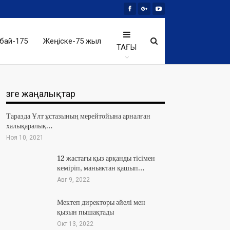
бай-175
Жеңіске-75 жыл
ТАҒЫ
Өзге жаңалықтар
Таразда Ұлт ұстазының мерейтойына арналған
халықаралық…
Ноя 10, 2021
12 жастағы қыз арқанды тісімен
кеміріп, маньяктан қашып…
Авг 9, 2022
Мектеп директоры әйелі мен
қызын пышақтады
Окт 13, 2022