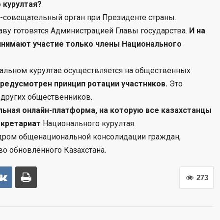
 курултая?
о-совещательный орган при Президенте страны.
аву готовятся Администрацией Главы государства.
И на
инимают участие только члены Национального
нальном курултае осуществляется на общественных
предусмотрен принцип ротации участников.
Это
 других общественников.
льная онлайн-платформа, на которую все казахстанцы
екретариат
Национального курултая.
ядром общенациональной консолидации граждан,
во обновленного Казахстана.
273