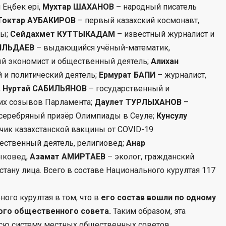
 Еңбек ері,
Мухтар ШАХАНОВ
– народный писатель
Токтар АУБАКИРОВ
– первый казахский космонавт,
ны;
Сейдахмет КУТТЫКАДАМ
– известный журналист и
ИЛЬДАЕВ
– выдающийся учёный-математик,
й экономист и общественный деятель;
Алихан
 и политический деятель;
Ермурат БАПИ
– журналист,
;
Нуртай САБИЛЬЯНОВ
– государственный и
ких созывов Парламента;
Даулет ТУРЛЫХАНОВ
–
 серебряный призёр Олимпиады в Сеуле;
Кунсулу
чик казахстанской вакцины от COVID-19
ественный деятель, религиовед;
Анар
ыковед,
Азамат АМИРТАЕВ
– эколог, гражданский
стану лица. Всего в составе Национального курултая 117
ого курултая в том, что в
его состав вошли по одному
ого общественного совета.
Таким образом, эта
всю систему местных общественных советов.