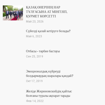
ҚАЗАҚ ӨНЕРІНІҢ НАР
ТҰЛҒАСЫНА АТ МІНГІЗІП,
ҚҰРМЕТ КӨРСЕТТІ
Май 23, 2026
Сүйелді қалай кетіруге болады?
Май 6, 2023
Отбасы – тәрбие бастауы
Сен 25, 2019
Эмоционалдық күйреуді
болдырмаудың шаралары қандай?
Окт 17, 2019
Желіде Жириновскийдің қайтыс
болғаны туралы ақпарат тарады
Фев 14, 2022