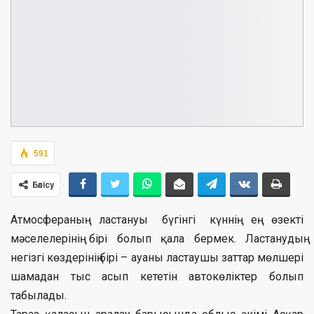
591
Бөлісу
Атмосфераның ластануы бүгінгі күннің ең өзекті
мәселелерінің бірі болып қала бермек. Ластанудың
негізгі көздерінің бірі – ауаны ластаушы заттар мөлшері
шамадан тыс асып кететін автокөліктер болып
табылады.