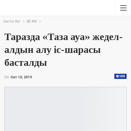
Басты бет
ҚОҒАМ
Таразда «Таза ауа» жедел-
алдын алу іс-шарасы
басталды
ҚОҒАМ
On
Окт 10, 2019