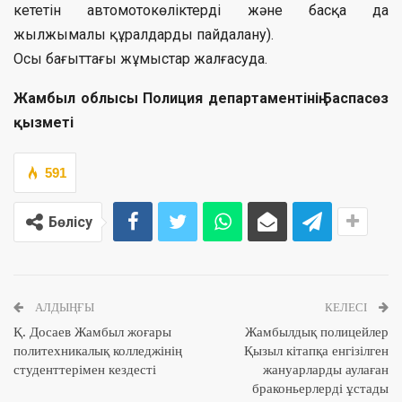
кететін автомотокөлiктерді және басқа да
жылжымалы құралдарды пайдалану).
Осы бағыттағы жұмыстар жалғасуда.
Жамбыл облысы Полиция департаментінің Баспасөз
қызметі
591
Бөлісу
АЛДЫҢҒЫ
КЕЛЕСІ
Қ. Досаев Жамбыл жоғары
Жамбылдық полицейлер
политехникалық колледжінің
Қызыл кітапқа енгізілген
студенттерімен кездесті
жануарларды аулаған
браконьерлерді ұстады