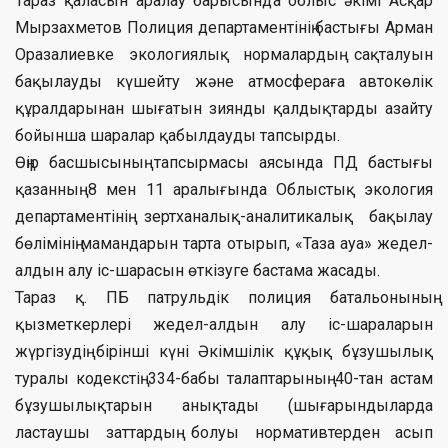
Тараз қаласын аралау барысында облыс әкімі Асқар
Мырзахметов Полиция департаментінің бастығы Арман
Оразалиевке экологиялық нормалардың сақталуын
бақылауды күшейту және атмосфераға автокөлік
құралдарынан шығатын зиянды қалдықтарды азайту
бойынша шаралар қабылдауды тапсырды.
Өңір басшысының тапсырмасы аясында ПД бастығы
қазанның 8 мен 11 аралығында Облыстық экология
департаментінің зертханалық-аналитикалық бақылау
бөлімінің мамандарын тарта отырып, «Таза ауа» жедел-
алдын алу іс-шарасын өткізуге бастама жасады.
Тараз қ. ПБ патрульдік полиция батальонының
қызметкерлері жедел-алдын алу іс-шараларын
жүргізудің бірінші күні Әкімшілік құқық бұзушылық
туралы кодекстің 334-бабы талаптарының 40-тан астам
бұзушылықтарын анықтады (шығарындыларда
ластаушы заттардың болуы нормативтерден асып