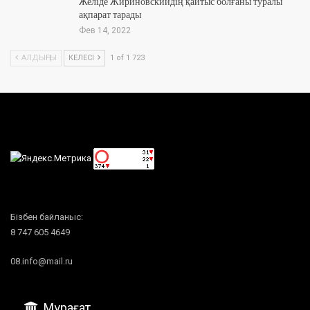
Желіде Жириновскийдің қайтыс болғаны туралы
ақпарат тарады
Фев 14, 2022
АЛДЫҢҒЫ
КЕЛЕСІ
1 of 1 723
Бізбен байланыс:
8 747 605 4649
08.info@mail.ru
Мұрағат