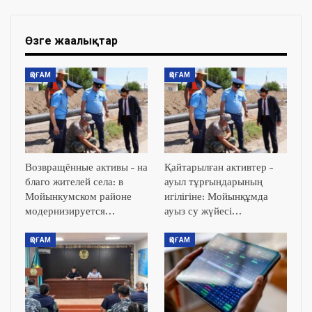
Өзге жаңалықтар
ҚОҒАМ
ҚОҒАМ
Возвращённые активы – на
Қайтарылған активтер –
благо жителей села: в
ауыл тұрғындарының
Мойынкумском районе
игілігіне: Мойынқұмда
модернизируется…
ауыз су жүйесі…
ҚОҒАМ
ҚОҒАМ