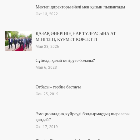
Мектеп директоры әйелі мен қызын пышақтады
Окт 13, 2022
ҚАЗАҚ ӨНЕРІНІҢ НАР ТҰЛҒАСЫНА АТ
МІНГІЗІП, ҚҰРМЕТ КӨРСЕТТІ
Май 23, 2026
Сүйелді қалай кетіруге болады?
Май 6, 2023
Отбасы – тәрбие бастауы
Сен 25, 2019
Эмоционалдық күйреуді болдырмаудың шаралары
қандай?
Окт 17, 2019