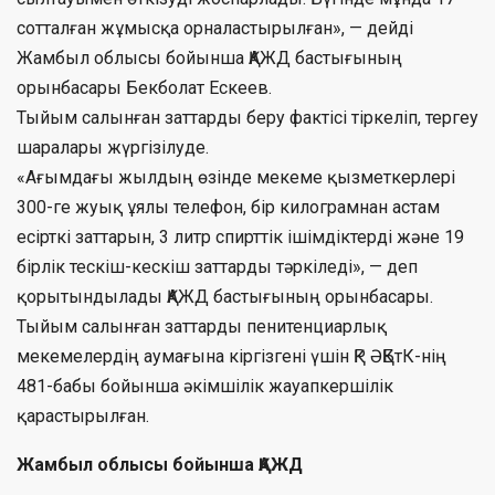
сотталған жұмысқа орналастырылған», — дейді
Жамбыл облысы бойынша ҚАЖД бастығының
орынбасары Бекболат Ескеев.
Тыйым салынған заттарды беру фактісі тіркеліп, тергеу
шаралары жүргізілуде.
«Ағымдағы жылдың өзінде мекеме қызметкерлері
300-ге жуық ұялы телефон, бір килограмнан астам
есірткі заттарын, 3 литр спирттік ішімдіктерді және 19
бірлік тескіш-кескіш заттарды тәркіледі», — деп
қорытындылады ҚАЖД бастығының орынбасары.
Тыйым салынған заттарды пенитенциарлық
мекемелердің аумағына кіргізгені үшін ҚР ӘҚБтК-нің
481-бабы бойынша әкімшілік жауапкершілік
қарастырылған.
Жамбыл облысы бойынша ҚАЖД