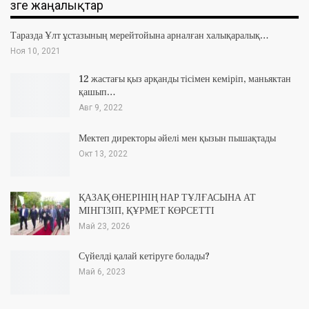
Өзге жаңалықтар
Таразда Ұлт ұстазының мерейтойына арналған халықаралық…
Ноя 10, 2021
12 жастағы қыз арқанды тісімен кеміріп, маньяктан
қашып…
Авг 9, 2022
Мектеп директоры әйелі мен қызын пышақтады
Окт 13, 2022
ҚАЗАҚ ӨНЕРІНІҢ НАР ТҰЛҒАСЫНА АТ
МІНГІЗІП, ҚҰРМЕТ КӨРСЕТТІ
Май 23, 2026
Сүйелді қалай кетіруге болады?
Май 6, 2023