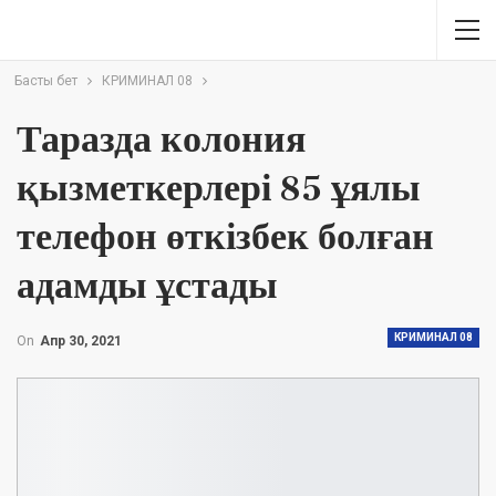
Басты бет
КРИМИНАЛ 08
Таразда колония
қызметкерлері 85 ұялы
телефон өткізбек болған
адамды ұстады
КРИМИНАЛ 08
On
Апр 30, 2021