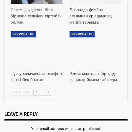
Сәлем-сауқатпен бірге
Елордада футбол
бірнеше телефон кіргізбек
алаңынан ер адамның
болған
мәйіті табылды
КРИМИНАЛ 08
КРИМИНАЛ 08
Түзеу мекемесіне телефон
Алматыда тағы бір қару-
жеткізбек болған
жарақ қоймасы табылды
АЛДЫҢҒЫ
КЕЛЕСІ
LEAVE A REPLY
Your email address will not be published.