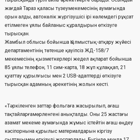
жағдай Тараз қаласы түзеумекемесінің аумағында
орын алды, автокөлік жүргізушісі ірі көлемдегі рұқсат
етілмеген ұялы байланыс құралдырын өткізуге
тырысқан.
Жамбыл облысы бойынша Қылмыстық-атқару жүйесі
департаментінің төтенше қауіпсіз ЖД-158/7
мекемесінің қызметкерлері жедел ақпарат бойынша
85 ұялы телефон, 11 сим-карта, 18 жұп құлаққап, 21
қуаттау құрылғысы мен 2 USB-адаптерді өткізуге
тырысқан адамның әрекетінің жолын кесті.
«Тәркіленген заттар фольгаға жасырылып, ағаш
тақтайларғамөрленгені анықталды. Оны 25 жастағы
азамат мекеме аумағында жұмыс істейтін ағаш өңдеу
кәсіпорнына құрылыс материалдарын кіргізу
сылтауымен өткізуді жоспарлады. Бүгінде мұнда 17