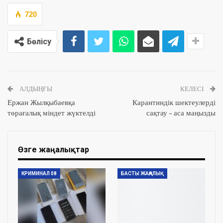
720
Бөлісу
АЛДЫҢҒЫ
КЕЛЕСІ
Ержан Жылқыбаевқа
Карантиндік шектеулерді
төрағалық міндет жүктелді
сақтау – аса маңызды
Өзге жаңалықтар
КРИМИНАЛ 08
БАСТЫ ЖАҢАЛЫҚ