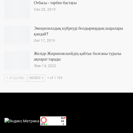
Отбасы – тәрбие бастауы
Сен 25, 2019
Эмоционалдық күйреуді болдырмаудың шаралары
қандай?
Окт 17, 2019
Желіде Жириновскийдің қайтыс болғаны туралы
ақпарат тарады
Фев 14, 2022
АЛДЫҢҒЫ
КЕЛЕСІ
1 of 1 723