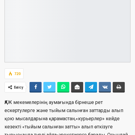
720
Бөлісу
ҚАЖ мекемелерінің аумағында бірнеше рет
ескертулерге және тыйым салынған заттарды алып
қою мысалдарына қарамастан,«курьерлер» кейде
кезекті «тыйым салынған затты» алып өткізуге
тырысқанда түрлі айла-әрекетиерге барады. Осындай