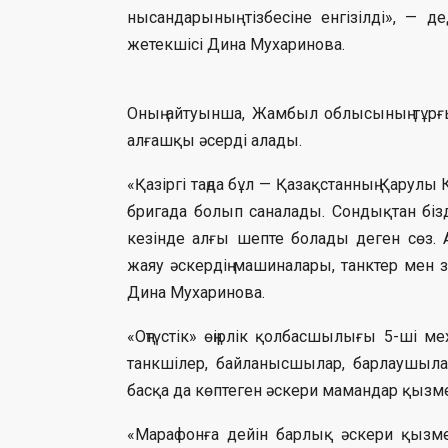
нысандарының тізбесіне енгізілді», — де
жетекшісі Дина Мухаринова.
Оның айтуынша, Жамбыл облысының тұрғ
алғашқы әсерді алады.
«Қазіргі таңда бұл — Қазақстанның Қарул
бригада болып саналады. Сондықтан бізд
кезінде алғы шепте болады деген сөз.
жаяу әскердің машиналары, танктер мен з
Дина Мухаринова.
«Оңтүстік» өңірлік қолбасшылығы 5-ші 
танкшілер, байланысшылар, барлаушыла
басқа да көптеген әскери мамандар қызмет 
«Марафонға дейін барлық әскери қызме