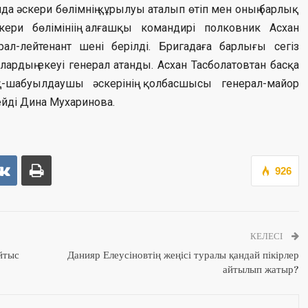
нда әскери бөлімнің құрылуы аталып өтіп мен оның барлық
ери бөлімініің алғашқы командирі полковник Асхан
рал-лейтенант шені берілді. Бригадаға барлығы сегіз
рдың екеуі генерал атанды. Асхан Тасболатовтан басқа
қ-шабуылдаушы әскерінің қолбасшысы генерал-майор
ейді Дина Мухаринова.
926
КЕЛЕСІ
йтыс
Данияр Елеусіновтің жеңісі туралы қандай пікірлер
айтылып жатыр?