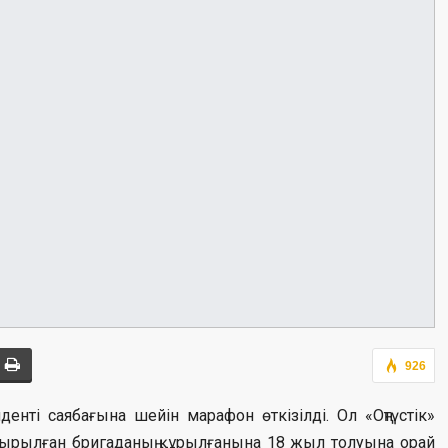
926
енті саябағына шейін марафон өткізілді. Ол «Оңтүстік»
рылған бригаданың құрылғанына 18 жыл толуына орай