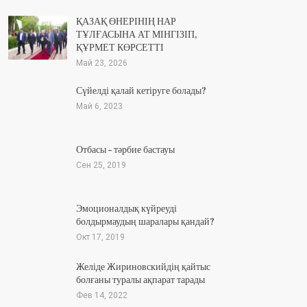
ҚАЗАҚ ӨНЕРІНІҢ НАР
ТҰЛҒАСЫНА АТ МІНГІЗІП,
ҚҰРМЕТ КӨРСЕТТІ
Май 23, 2026
Сүйелді қалай кетіруге болады?
Май 6, 2023
Отбасы – тәрбие бастауы
Сен 25, 2019
Эмоционалдық күйреуді
болдырмаудың шаралары қандай?
Окт 17, 2019
Желіде Жириновскийдің қайтыс
болғаны туралы ақпарат тарады
Фев 14, 2022