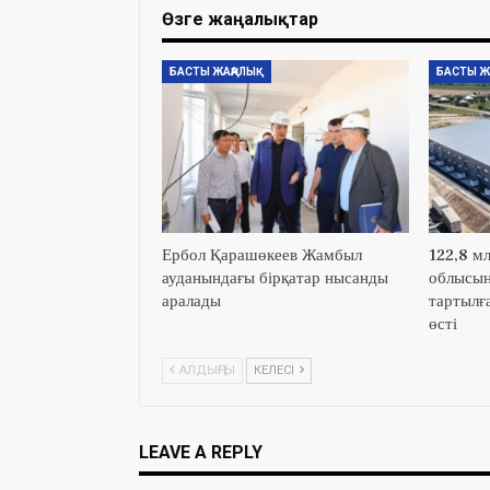
Өзге жаңалықтар
БАСТЫ ЖАҢАЛЫҚ
БАСТЫ Ж
Ербол Қарашөкеев Жамбыл
122,8 м
ауданындағы бірқатар нысанды
облысын
аралады
тартылға
өсті
АЛДЫҢҒЫ
КЕЛЕСІ
LEAVE A REPLY