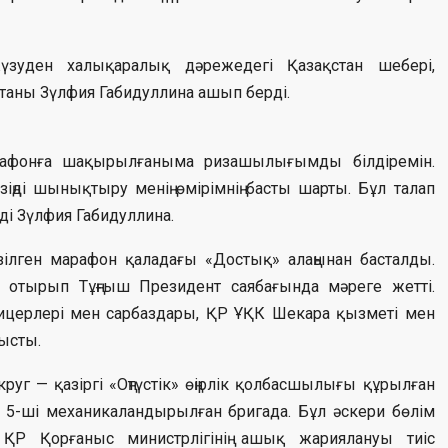
зуден халықаралық дәрежедегі Қазақстан шебері,
таны Зүлфия Габидуллина ашып берді.
арафонға шақырылғаныма ризашылығымды білдіремін.
іңді шынықтыру менің өмірімнің басты шарты. Бұл талап
ді Зүлфия Габидуллина.
зілген марафон қаладағы «Достық» алаңынан басталды.
 отырып Тұңғыш Президент саябағында мәреге жетті.
фицерлері мен сарбаздары, ҚР ҰҚК Шекара қызметі мен
ысты.
руг — қазіргі «Оңтүстік» өңірлік қолбасшылығы құрылған
 5-ші механикаландырылған бригада. Бұл әскери бөлім
 ҚР Қорғаныс министрлігінің ашық жариялануы тиіс