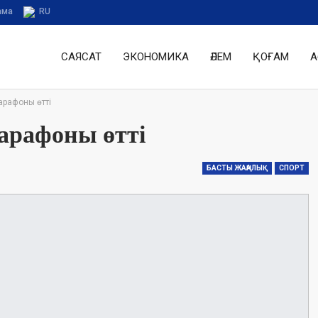
ама
RU
САЯСАТ
ЭКОНОМИКА
ӘЛЕМ
ҚОҒАМ
А
арафоны өтті
марафоны өтті
БАСТЫ ЖАҢАЛЫҚ
СПОРТ