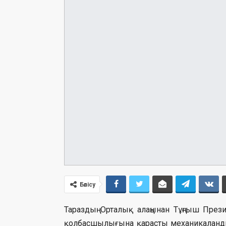
Бөлісу
Тараздың Орталық алаңынан Тұңғыш Презид
қолбасшылығына қарасты механикаланды