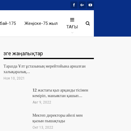
бай-175
Жеңіске-75 жыл
ТАҒЫ
Өзге жаңалықтар
Таразда Ұлт ұстазының мерейтойына арналған
халықаралық…
Ноя 10, 2021
12 жастағы қыз арқанды тісімен
кеміріп, маньяктан қашып…
Авг 9, 2022
Мектеп директоры әйелі мен
қызын пышақтады
Окт 13, 2022