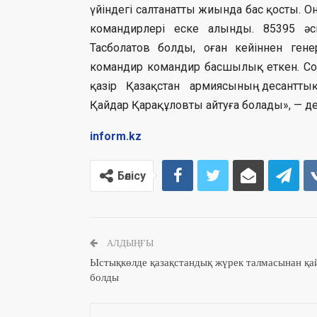
үйіндегі салтанатты жиында бас қосты. О
командирлері еске алынды. 85395 әск
Тасболатов болды, оған кейіннен гене
командир командир басшылық еткен. Сола
қазір Қазақстан армиясының десантты
Қайдар Қарақұловты айтуға болады», — д
inform.kz
Бөлісу
АЛДЫҢҒЫ
Ыстықкөлде қазақстандық жүрек талмасынан қа
болды