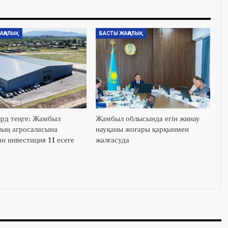
АҢАЛЫҚ
БАСТЫ ЖАҢАЛЫҚ
лрд теңге: Жамбыл
Жамбыл облысында егін жинау
ың агросаласына
науқаны жоғары қарқынмен
н инвестиция 11 есеге
жалғасуда