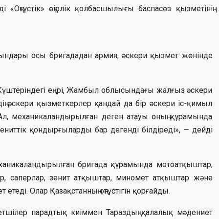
ді «Оңтүстік» өңірлік қолбасшылығы баспасөз қызметінің
ындары осы бригададан армия, әскери қызмет жөнінде
ы Күштеріндегі ең ірі, Жамбыл облысындағы жалғыз әскери
ің әскери қызметкерлер қандай да бір әскери іс-қимыл
 Ал, механикаландырылған деген атауы оның құрамында
ениттік қондырғыларды бар дегенді білдіреді», — дейді
механикаландырылған бригада құрамында мотоатқыштар,
р, саперлар, зенит атқыштар, миномет атқыштар және
етеді. Олар Қазақстанның оңтүстігін қорғайды.
тшілер парадтық киіммен Тараздың қалалық мәдениет