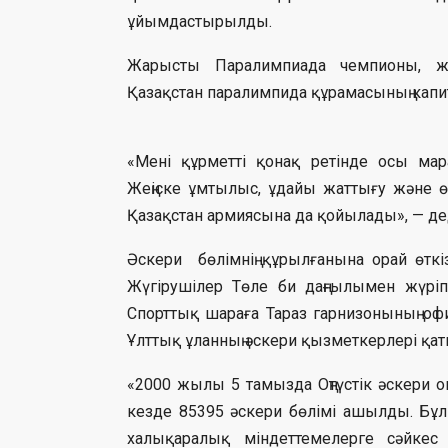
ұйымдастырылды.
Жарысты Паралимпиада чемпионы, жү
Қазақстан паралимпида құрамасының капи
«Мені құрметті қонақ ретінде осы м
Жеңіске ұмтылыс, ұдайы жаттығу және өз
Қазақстан армиясына да қойылады», — де
Әскери бөлімнің құрылғанына орай өткі
Жүгірушілер Төле би даңғылымен жүріп
Спорттық шараға Тараз гарнизонының о
Ұлттық ұланның әскери қызметкерлері қат
«2000 жылы 5 тамызда Оңтүстік әскери ок
кезде 85395 әскери бөлімі ашылды. Бұл
халықаралық міндеттемелерге сәйкес