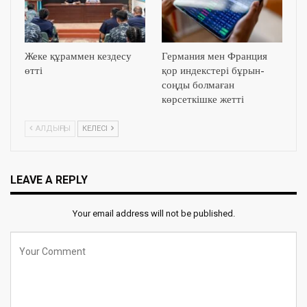
Жеке құраммен кездесу
Германия мен Франция
өтті
қор индекстері бұрын-
соңды болмаған
көрсеткішке жетті
АЛДЫҢҒЫ
КЕЛЕСІ
LEAVE A REPLY
Your email address will not be published.