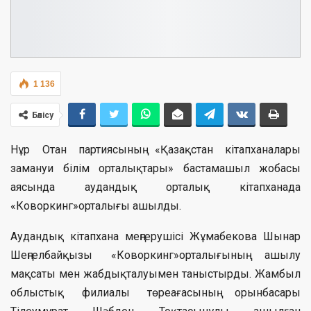
1 136
Бөлісу
Нұр Отан партиясының «Қазақстан кітапxаналары
замануи білім орталықтары» бастамашыл жобасы
аясында аудандық орталық кітапxанада
«Коворкинг»орталығы ашылды.
Аудандық кітапxана меңгерушісі Жұмабекова Шынар
Шеңгелбайқызы «Коворкинг»орталығының ашылу
мақсаты мен жабдықталуымен таныстырды. Жамбыл
облыстық филиалы төреағасының орынбасары