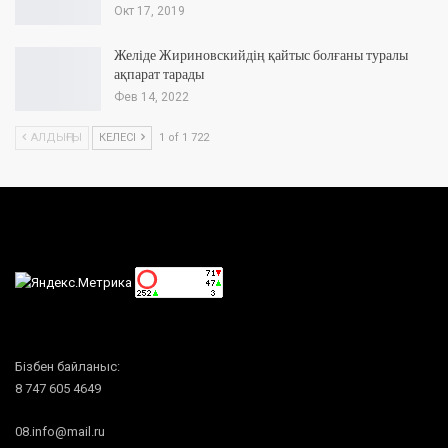
Окт 17, 2019
Желіде Жириновскийдің қайтыс болғаны туралы
ақпарат тарады
Фев 14, 2022
АЛДЫҢҒЫ
КЕЛЕСІ
1 of 1 722
Бізбен байланыс:
8 747 605 4649
08.info@mail.ru