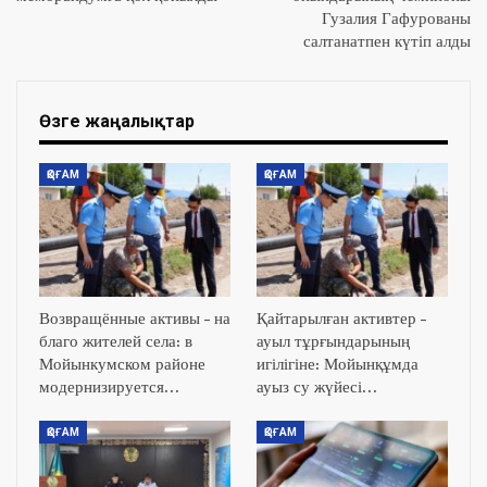
Гузалия Гафурованы
салтанатпен күтіп алды
Өзге жаңалықтар
ҚОҒАМ
ҚОҒАМ
Возвращённые активы – на
Қайтарылған активтер –
благо жителей села: в
ауыл тұрғындарының
Мойынкумском районе
игілігіне: Мойынқұмда
модернизируется…
ауыз су жүйесі…
ҚОҒАМ
ҚОҒАМ