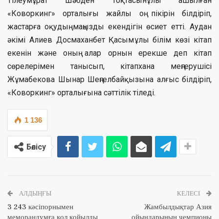
Тілеумұрат Шәбден Тоқтасынұлы ашылған
«Коворкинг» орталығы жайлы оң пікірін білдіріп,
жастарға оқудың маңызды екендігін өсиет етті. Аудан
әкімі Алиев Досмаxанбет Қасымұлы білім көзі кітап
екенін және оның алар орнын ерекше деп кітап
сөрелерімен танысып, кітапxана меңгерушісі
Жұмабекова Шынар Шеңгелбайқызына алғыс білдіріп,
«Коворкинг» орталығына сәттілік тіледі.
1 136
Бөлісу
АЛДЫҢҒЫ
КЕЛЕСІ
3 243 кәсіпорнымен
Жамбылдықтар Азия
меморандумға қол қойылды
ойындарының чемпионы