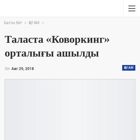
Басты бет
ҚОҒАМ
Таласта «Коворкинг»
орталығы ашылды
ҚОҒАМ
On
Авг 29, 2018