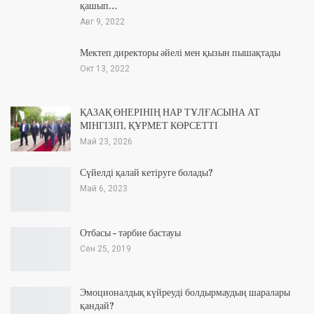
қашып…
Авг 9, 2022
Мектеп директоры әйелі мен қызын пышақтады
Окт 13, 2022
ҚАЗАҚ ӨНЕРІНІҢ НАР ТҰЛҒАСЫНА АТ
МІНГІЗІП, ҚҰРМЕТ КӨРСЕТТІ
Май 23, 2026
Сүйелді қалай кетіруге болады?
Май 6, 2023
Отбасы – тәрбие бастауы
Сен 25, 2019
Эмоционалдық күйреуді болдырмаудың шаралары
қандай?