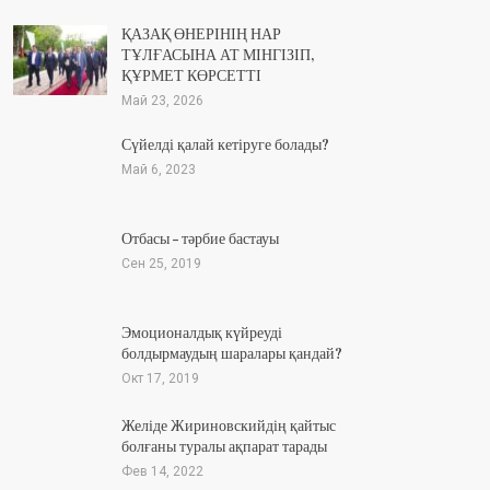
ҚАЗАҚ ӨНЕРІНІҢ НАР
ТҰЛҒАСЫНА АТ МІНГІЗІП,
ҚҰРМЕТ КӨРСЕТТІ
Май 23, 2026
Сүйелді қалай кетіруге болады?
Май 6, 2023
Отбасы – тәрбие бастауы
Сен 25, 2019
Эмоционалдық күйреуді
болдырмаудың шаралары қандай?
Окт 17, 2019
Желіде Жириновскийдің қайтыс
болғаны туралы ақпарат тарады
Фев 14, 2022