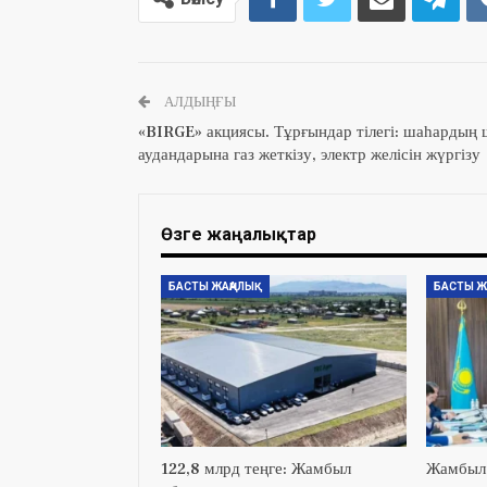
АЛДЫҢҒЫ
«BIRGE» акциясы. Тұрғындар тілегі: шаһардың 
аудандарына газ жеткізу, электр желісін жүргізу
Өзге жаңалықтар
БАСТЫ ЖАҢАЛЫҚ
БАСТЫ Ж
122,8 млрд теңге: Жамбыл
Жамбыл 