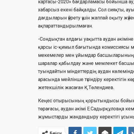
картасы-2020» бағдарламасы бойынша ауд
хабарсыз екені байқалды. Сол сияқты, ау
дағдыларын үйрету үшін жаппай оқыту жүйесі
ақпараттандырылмаған.
-Сондықтан алдағы уақытта аудан әкімін
қарсы іс-қимыл бағытында комиссиясы м
мекемелер мен ұйымдар басшыларының жау
шаралар қабылдау және мемлекет басшыс
туындайтын міндеттердің аудан көлемінд
арасында мейлінше түсіндіру керектігін к
жетекшілік жасаған Қ.Төлендиев.
Кеңес отырысының қорытындысы бойынш
төрағасы, аудан әкімі Е.Садырқұловқа к
жұмыстарды жандандыру керектігі ұсын
Бөлісу