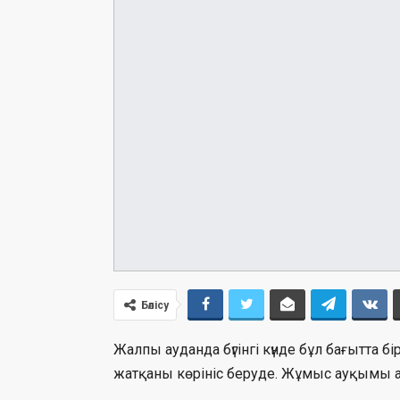
Бөлісу
Жалпы ауданда бүгінгі күнде бұл бағытта б
жатқаны көрініс беруде. Жұмыс ауқымы а