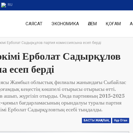
RU
САЯСАТ
ЭКОНОМИКА
ӘЛЕМ
ҚОҒАМ
А
кімі Ерболат Садырқұлов партия комиссиясына есеп берді
әкімі Ерболат Садырқұлов
 есеп берді
тиясы Жамбыл облыстық филиалы жанындағы Сыбайлас
қоғамдық кеңестің көшпелі отырысы отырысы өтті.
в ашып, жүргізіп отырды. Онда партияның 2015-2025
іс-қимыл бағдарламасының орындалуы туралы партия
імі Ерболат Садырқұловтың есебі тыңдалды.
БАСТЫ ЖАҢАЛЫҚ
Нұр Отан