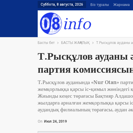
Суббота, 8 августа, 2026
Біз туралы
Жарнама
Басты бет
БАСТЫ ЖАҢАЛЫҚ
Т.Рысқұлов ауданы ә
Т.Рысқұлов ауданы 
партия комиссиясына
Т.Рысқұлов ауданында «Nur Otan» пар
жемқорлыққа қарсы іс-қимыл жөніндегі 
Жиынды кеңес төрағасы Бақтияр Алдашо
жылдарға арналған жемқорлыққа қарсы 
аудандық филиалының төрағасы, аудан әк
On
Июл 24, 2019