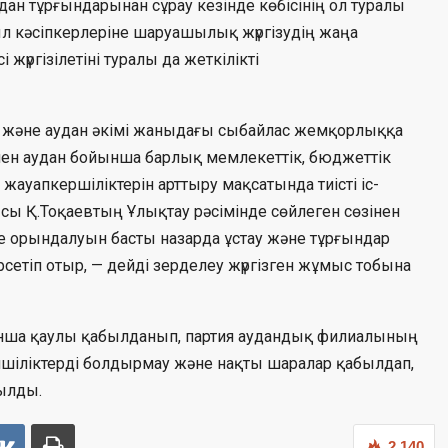
ан тұрғындарынан сұрау кезінде көбісінің ол туралы
ыл кәсіпкерлеріне шаруашылық жүргізудің жаңа
 жүргізілетіні туралы да жеткілікті
е және аудан әкімі жаныдағы сыбайлас жемқорлыққа
ен аудан бойынша барлық мемлекеттік, бюджеттік
апкершіліктерін арттыру мақсатында тиісті іс-
ы Қ.Тоқаевтың Ұлықтау рәсімінде сөйлеген сөзінен
е орындалуын басты назарда ұстау және тұрғындар
өрсетіп отыр, — дейді зерделеу жүргізген жұмыс тобына
а қаулы қабылданып, партия аудандық филиалының
емшіліктерді болдырмау және нақты шаралар қабылдап,
ылды.
2 140