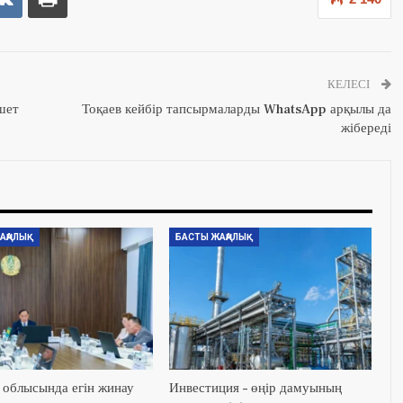
КЕЛЕСІ
шет
Тоқаев кейбір тапсырмаларды WhatsApp арқылы да
жібереді
АҢАЛЫҚ
БАСТЫ ЖАҢАЛЫҚ
облысында егін жинау
Инвестиция – өңір дамуының