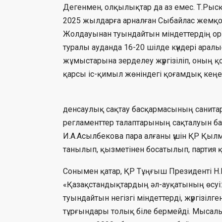
Дегенмен, олқылықтар да аз емес. Т.Рыс
2025 жылдарға арналған Сыбайлас жемқо
Жолдауынан туындайтын міндеттердің оры
туралы ауданда 16-20 шілде күндері ара
жұмыстарына зерделеу жүргізіліп, оның
қарсы іс-қимыл жөніндегі қоғамдық кеңе
денсаулық сақтау басқармасының санита
регламенттер талаптарының сақталуын ба
И.А.Асылбекова пара алғаны үшін ҚР Қылм
танылып, қызметінен босатылып, партия 
Сонымен қатар, ҚР Тұңғыш Президенті Н
«Қазақстандықтардың әл-ауқатының өсуі:
туындайтын негізгі міндеттерді, жүргізіл
тұрғындары толық біле бермейді. Мысалы