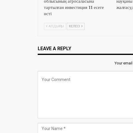
облысының агросаласына
науқаны
тартылған инвестиция 11 есеге
жалғасу
өсті
АЛДЫҢҒЫ
КЕЛЕСІ
LEAVE A REPLY
Your email