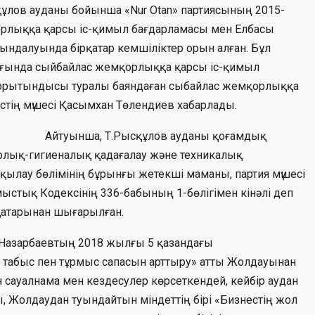
құлов ауданы бойынша «Nur Otan» партиясының 2015-
рлыққа қарсы іс-қимыл бағдарламасы мен Елбасы
ндалуында бірқатар кемшіліктер орын алған. Бұл
лығында сыйбайлас жемқорлыққа қарсы іс-қимыл
 қорытындысы туралы баяндаған сыбайлас жемқорлыққа
стің мүшесі Қасымхан Төлендиев хабарлады.
Айтуынша, Т.Рысқұлов ауданы қоғамдық
рлық-гигиеналық қадағалау және техникалық
қылау бөлімінің бұрынғы жетекші маманы, партия мүшесі
ыстық Кодексінің 336-бабының 1-бөлігімен кінәлі деп
қатарынан шығарылған.
.Назарбаевтың 2018 жылғы 5 қазандағы
 табыс пен тұрмыс сапасын арттыру» атты Жолдауынан
ген сауалнама мен кездесулер көрсеткендей, кейбір аудан
, Жолдаудан туындайтын міндеттің бірі «Бизнестің жол