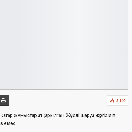
2 140
ірқатар жұмыстар атқарылған. Жүйелі шаруа жүргізіліп
з емес.