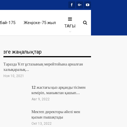
бай-175
Жеңіске-75 жыл
ТАҒЫ
Өзге жаңалықтар
Таразда Ұлт ұстазының мерейтойына арналған
халықаралық…
Ноя 10, 2021
12 жастағы қыз арқанды тісімен
кеміріп, маньяктан қашып…
Авг 9, 2022
Мектеп директоры әйелі мен
қызын пышақтады
Окт 13, 2022