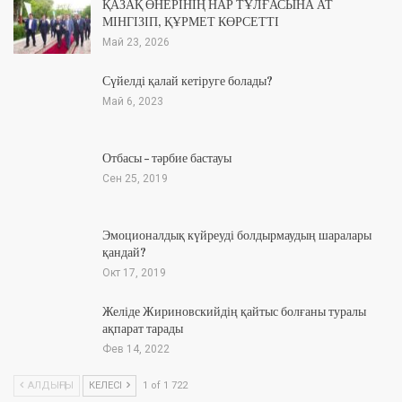
ҚАЗАҚ ӨНЕРІНІҢ НАР ТҰЛҒАСЫНА АТ
МІНГІЗІП, ҚҰРМЕТ КӨРСЕТТІ
Май 23, 2026
Сүйелді қалай кетіруге болады?
Май 6, 2023
Отбасы – тәрбие бастауы
Сен 25, 2019
Эмоционалдық күйреуді болдырмаудың шаралары
қандай?
Окт 17, 2019
Желіде Жириновскийдің қайтыс болғаны туралы
ақпарат тарады
Фев 14, 2022
АЛДЫҢҒЫ
КЕЛЕСІ
1 of 1 722