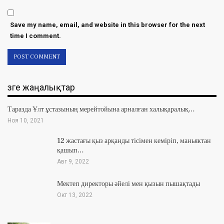
Save my name, email, and website in this browser for the next
time I comment.
Өзге жаңалықтар
Таразда Ұлт ұстазының мерейтойына арналған халықаралық…
Ноя 10, 2021
12 жастағы қыз арқанды тісімен кеміріп, маньяктан
қашып…
Авг 9, 2022
Мектеп директоры әйелі мен қызын пышақтады
Окт 13, 2022