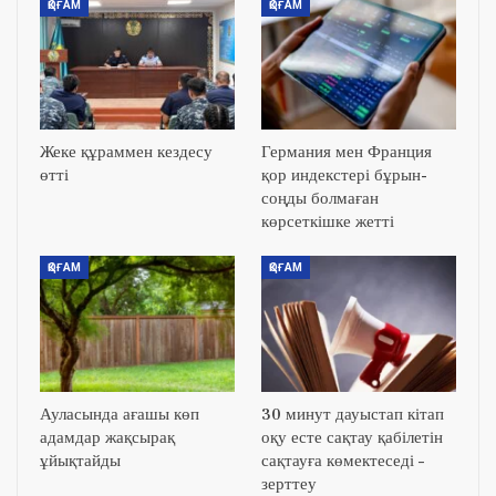
ҚОҒАМ
ҚОҒАМ
Жеке құраммен кездесу
Германия мен Франция
өтті
қор индекстері бұрын-
соңды болмаған
көрсеткішке жетті
ҚОҒАМ
ҚОҒАМ
Ауласында ағашы көп
30 минут дауыстап кітап
адамдар жақсырақ
оқу есте сақтау қабілетін
ұйықтайды
сақтауға көмектеседі –
зерттеу