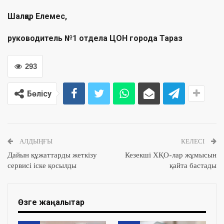
Шалқар Елемес,
руководитель №1 отдела ЦОН города Тараз
293
Бөлісу
АЛДЫҢҒЫ
КЕЛЕСІ
Дайын құжаттарды жеткізу
Кезекші ХҚО-лар жұмысын
сервисі іске қосылды
қайта бастады
Өзге жаңалықтар