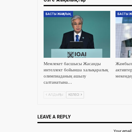
БАСТЫ ЖАҢАЛЫҚ
БАСТЫ Ж
Мемлекет басшысы Жасанды
Жамбыл 
интеллект бойынша халықаралық
активтер
олимпиаданың ашылу
мекенде
салтанатына…
АЛДЫҢҒЫ
КЕЛЕСІ
LEAVE A REPLY
Your email