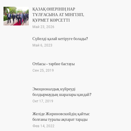
ҚАЗАҚ ӨНЕРІНІҢ НАР
ТҰЛҒАСЫНА АТ МІНГІЗІП,
ҚҰРМЕТ КӨРСЕТТІ
Май 23, 2026
Сүйелді қалай кетіруге болады?
Май 6, 2023
Отбасы – тәрбие бастауы
Сен 25, 2019
Эмоционалдық күйреуді
болдырмаудың шаралары қандай?
Окт 17, 2019
Желіде Жириновскийдің қайтыс
болғаны туралы ақпарат тарады
Фев 14, 2022