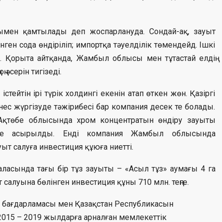
мен қамтылады деп жоспарлануда. Сондай-ақ, зауыт
ген сода өндіріліп; импортқа тәуелділік төмендейд. Ішкі
Қорыта айтқанда, Жамбыл облысы мен тұтастай елдің
 әсерін тигізеді.
істейтін ірі түрік холдингі екенін атап өткен жөн. Қазіргі
изнес жүргізуде тәжірибесі бар компания десек те болады.
қтөбе облысында хром концентратын өндіру зауыты
ке асырылды. Енді компания Жамбыл облысында
уыт салуға инвестиция құюға ниетті.
 қаласында тағы бір тұз зауыты – «Асыл тұз» аумағы 4 га
салуына бөлінген инвестиция құны 710 млн. теңге.
ік бағдарламасы мен Қазақстан Республикасын
015 – 2019 жылдарға арналған мемлекеттік