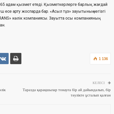
65 адам қызмет етеді. Қызметкерлерге барлық жағдай
есе арту жоспарда бар. «Асыл тұз» зауытының негізгі
TRANS» көлік компаниясы. Зауытта осы компанияның
ан.
1 136
КЕЛЕСІ
өлік
Таразда қарақшылар тонауға бір ай дайындалып, бір
тәулікте ұсталып қалған