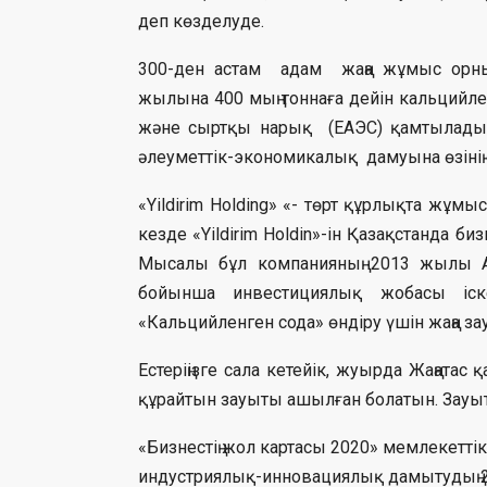
деп көзделуде.
300-ден астам адам жаңа жұмыс орны
жылына 400 мың тоннаға дейін кальцийлен
және сыртқы нарық (ЕАЭС) қамтылады. 
әлеуметтік-экономикалық дамуына өзінің оң
«Yildirim Holding» «- төрт құрлықта жұмыс 
кезде «Yildirim Holdin»-ін Қазақстанда б
Мысалы бұл компанияның 2013 жылы А
бойынша инвестициялық жобасы іс
«Кальцийленген сода» өндіру үшін жаңа за
Естеріңізге сала кетейік, жуырда Жаңатас
құрайтын зауыты ашылған болатын. Зауыт 
«Бизнестің жол картасы 2020» мемлекетт
индустриялық-инновациялық дамытудың 2