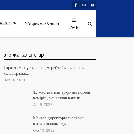
бай-175
Жеңіске-75 жыл
ТАҒЫ
Өзге жаңалықтар
Таразда Ұлт ұстазының мерейтойына арналған
халықаралық…
Ноя 10, 2021
12 жастағы қыз арқанды тісімен
кеміріп, маньяктан қашып…
Авг 9, 2022
Мектеп директоры әйелі мен
қызын пышақтады
Окт 13, 2022