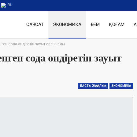
RU
САЯСАТ
ЭКОНОМИКА
ӘЛЕМ
ҚОҒАМ
А
ген сода өндіретін зауыт салынады
ген сода өндіретін зауыт
БАСТЫ ЖАҢАЛЫҚ
ЭКОНОМИКА