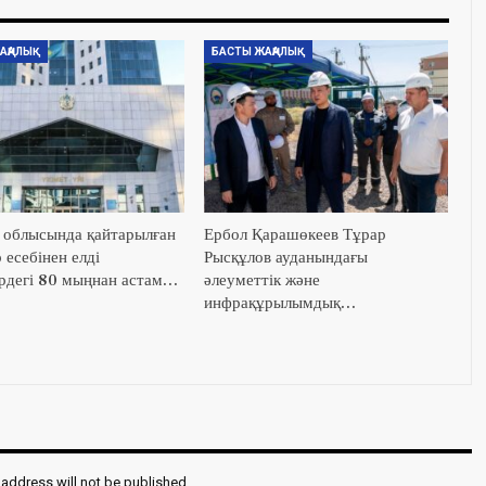
АҢАЛЫҚ
БАСТЫ ЖАҢАЛЫҚ
облысында қайтарылған
Ербол Қарашөкеев Тұрар
 есебінен елді
Рысқұлов ауданындағы
рдегі 80 мыңнан астам…
әлеуметтік және
инфрақұрылымдық…
 address will not be published.