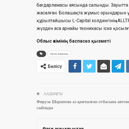
бағдарламасы аясында салынды. Зауытта 
жасалған. Болашақта жұмыс орындарын үш 
құрылтайшысы L-Capital холдингінің «ALL
жүзден аса арнайы техникасы іске қосылғ
Облыс әкімінің баспасөз қызметі
басты жаңалық
Бөлісу
АЛДЫҢҒЫ
Фируза Шарипова аз қамтылған отбасына авток
сыйлады
Өзге жаңалықтар