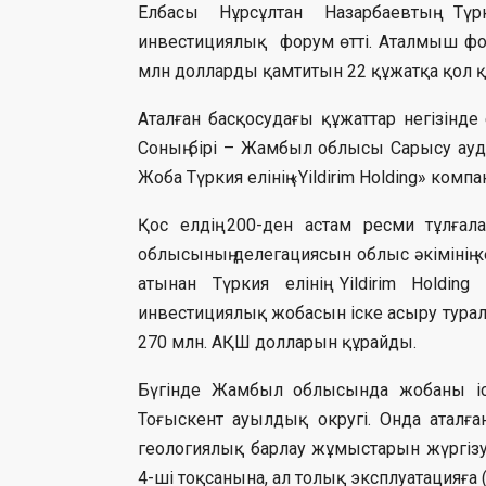
Елбасы Нұрсұлтан Назарбаевтың Тү
инвестициялық форум өтті. Аталмыш фо
млн долларды қамтитын 22 құжатқа қол 
Аталған басқосудағы құжаттар негізінде
Соның бірі – Жамбыл облысы Сарысу ауд
Жоба Түркия елінің «Yildirim Holding» ком
Қос елдің 200-ден астам ресми тұлға
облысының делегациясын облыс әкімінің к
атынан Түркия елінің Yildirim Holdi
инвестициялық жобасын іске асыру тура
270 млн. АҚШ долларын құрайды.
Бүгінде Жамбыл облысында жобаны іс
Тоғыскент ауылдық округі. Онда аталғ
геологиялық барлау жұмыстарын жүргіз
4-ші тоқсанына, ал толық эксплуатацияға