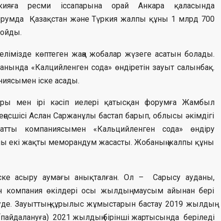
ркияға ресми іссапарына орай Анкара қаласында
румда Қазақстан және Түркия жалпы құны 1 млрд 700
қойды.
 елімізде көптеген жаңа жобалар жүзеге асатын болады.
анында «Калцийленген сода» өндіретін зауыт салынбақ.
паниясымен іске асады.
лары мен ірі кәсіп иелері қатысқан форумға Жамбыл
еңесшісі Аслан Саржанұлы бастап барып, облысы әкімдігі
ng атты компаниясымен «Кальцийленген сода» өндіру
лы екі жақты меморандум жасасты. Жобаның жалпы құны
ке асыру аумағы анықталған. Ол – Сарысу ауданы,
ан компания өкілдері осы жылдың маусым айынан бері
уде. Зауыттың құрылыс жұмыстарын бастау 2019 жылдың
 (пайдалануға) 2021 жылдың бірінші жартысында беріледі