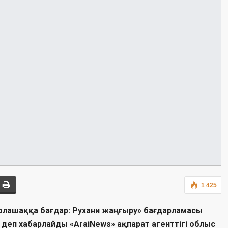
1 425
Болашаққа бағдар: Рухани жаңғыру» бағдарламасы
– деп хабарлайды «AraiNews» ақпарат агенттігі облыс