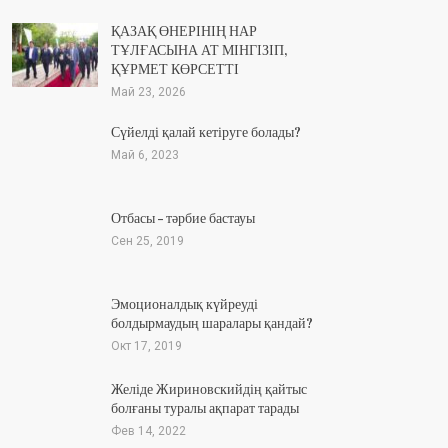
ҚАЗАҚ ӨНЕРІНІҢ НАР
ТҰЛҒАСЫНА АТ МІНГІЗІП,
ҚҰРМЕТ КӨРСЕТТІ
Май 23, 2026
Сүйелді қалай кетіруге болады?
Май 6, 2023
Отбасы – тәрбие бастауы
Сен 25, 2019
Эмоционалдық күйреуді
болдырмаудың шаралары қандай?
Окт 17, 2019
Желіде Жириновскийдің қайтыс
болғаны туралы ақпарат тарады
Фев 14, 2022