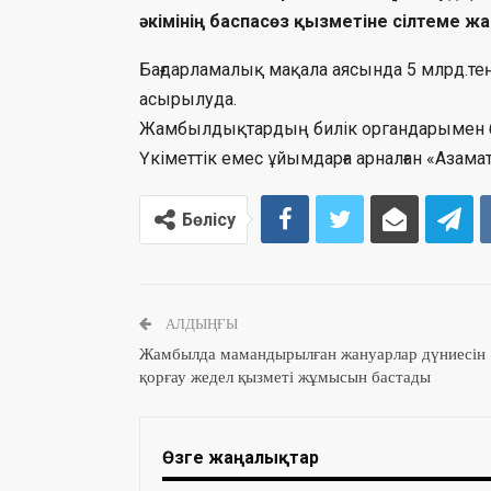
әкімінің баспасөз қызметіне сілтеме жа
Бағдарламалық мақала аясында 5 млрд.теңг
асырылуда.
Жамбылдықтардың билік органдарымен б
Үкіметтік емес ұйымдарға арналған «Аза
Бөлісу
АЛДЫҢҒЫ
Жамбылда мамандырылған жануарлар дүниесін
қорғау жедел қызметі жұмысын бастады
Өзге жаңалықтар