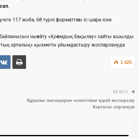
сап.
еге 117 жоба, 68 түрлі форматтағы іс-шара іске
айланысын нығайту «Қоғамдық бақылау» сайты ашылды.
маттық орталық» қызметін ұйымдастыру жоспарлануда.
1 425
КЕЛЕСІ
Құрылыс нысандарын «өзектілікке қарай жоспаралау
Картасы» әзірленуде