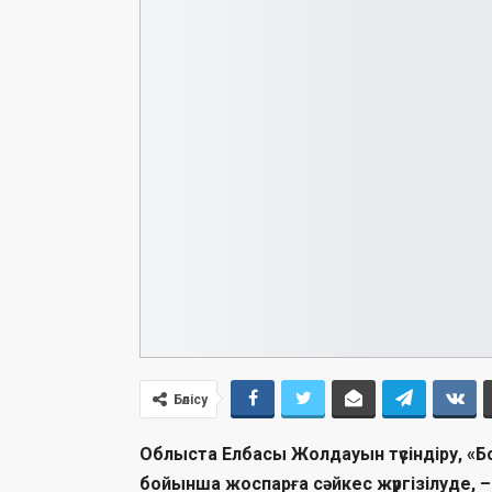
Бөлісу
Облыста Елбасы Жолдауын түсіндіру, «
бойынша жоспарға сәйкес жүргізілуде, 