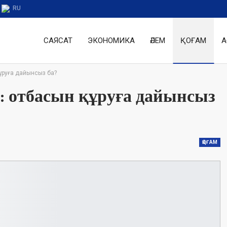
RU
САЯСАТ
ЭКОНОМИКА
ӘЛЕМ
ҚОҒАМ
А
ұруға дайынсыз ба?
: отбасын құруға дайынсыз
ҚОҒАМ