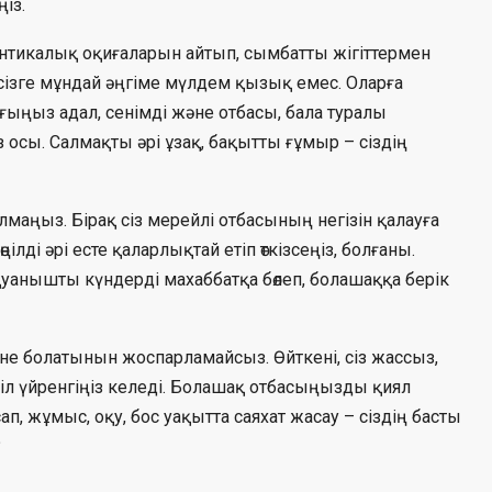
із.
нтикалық оқиғаларын айтып, сымбатты жігіттермен
, сізге мұндай әңгіме мүлдем қызық емес. Оларға
ыңыз адал, сенімді және отбасы, бала туралы
 осы. Салмақты әрі ұзақ, бақытты ғұмыр – сіздің
лмаңыз. Бірақ сіз мерейлі отбасының негізін қалауға
ілді әрі есте қаларлықтай етіп өткізсеңіз, болғаны.
қуанышты күндерді махаббатқа бөлеп, болашаққа берік
н не болатынын жоспарламайсыз. Өйткені, сіз жассыз,
п, тіл үйренгіңіз келеді. Болашақ отбасыңызды қиял
п, жұмыс, оқу, бос уақытта саяхат жасау – сіздің басты
?