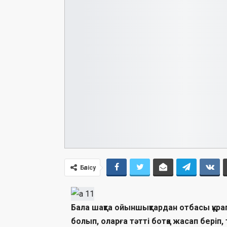
Бөлісу
Бала шақта ойыншықтардан отбасы құрап
болып, оларға тәтті ботқа жасап беріп, 