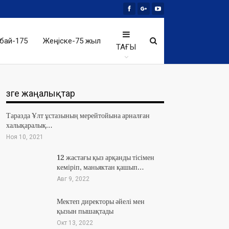
бай-175
Жеңіске-75 жыл
ТАҒЫ
Өзге жаңалықтар
Таразда Ұлт ұстазының мерейтойына арналған
халықаралық…
Ноя 10, 2021
12 жастағы қыз арқанды тісімен
кеміріп, маньяктан қашып…
Авг 9, 2022
Мектеп директоры әйелі мен
қызын пышақтады
Окт 13, 2022