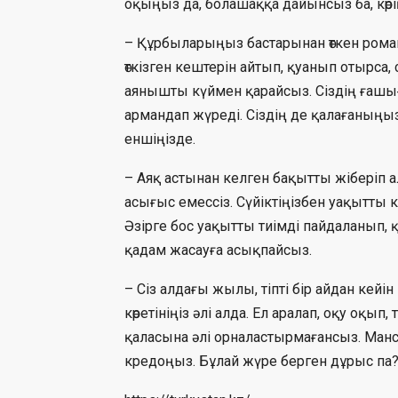
оқыңыз да, болашаққа дайынсыз ба, көрің
– Құрбыларыңыз бастарынан өткен рома
өткізген кештерін айтып, қуанып отырса
аянышты күймен қарайсыз. Сіздің ғашығ
армандап жүреді. Сіздің де қалағаныңыз
еншіңізде.
– Аяқ астынан келген бақытты жіберіп а
асығыс емессіз. Сүйіктіңізбен уақытты көң
Әзірге бос уақытты тиімді пайдаланып, 
қадам жасауға асықпайсыз.
– Сіз алдағы жылы, тіпті бір айдан кейі
көретініңіз әлі алда. Ел аралап, оқу оқы
қаласына әлі орналастырмағансыз. Манса
кредоңыз. Бұлай жүре берген дұрыс па