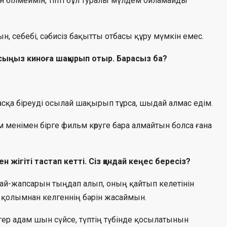
 білмеймін, тіпті бұл туралы мүлдем ойламайды
, себебі, сәбисіз бақытты отбасы құру мүмкін емес.
досыңыз киноға шақырып отыр. Барасыз ба?
?
басқа біреуді осылай шақырып тұрса, шыдай алмас едім.
м менімен бірге фильм көруге бара алмайтын болса ғана
жігіті тастап кетті. Сіз қандай кеңес бересіз?
ай-жапсарын тыңдап алып, оның қайтып келетінін
 қолымнан келгеннің бәрін жасаймын.
гер адам шын сүйсе, түптің түбінде қосылатынын