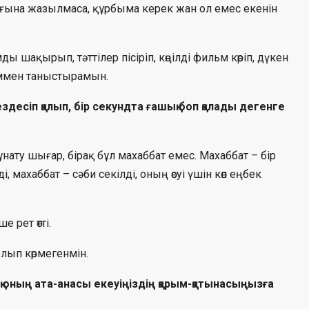
рағына жазылмаса, құрбыма керек жан ол емес екенін
 шақырып, тәттілер пісіріп, көңілді фильм көріп, дүкен
ыммен таныстырамын.
здесіп қалып, бір секундта ғашық боп қалады дегенге
ұнату шығар, бірақ бұл махаббат емес. Махаббат – бір
і, махаббат – сәби секілді, оның өсуі үшін көп еңбек
 рет өтті.
олып көрмегенмін.
ақ оның ата-анасы екеуіңіздің қарым-қатынасыңызға