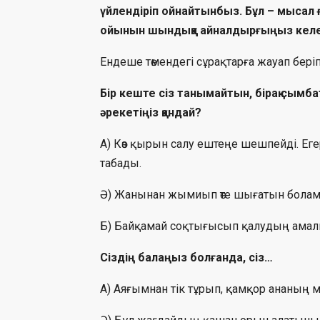
үйлендіріп ойнайтынбыз. Бұл – мысал ғ
ойынын шындыққа айналдырғыңыз кел
Ендеше төмендегі сұрақтарға жауап беріп к
Бір кеште сіз танымайтын, бірақ сымба
әрекетіңіз қандай?
А) Көз қырын салу ештеңе шешпейді. Е
табады.
Ә) Жанынан жымиып өте шығатын болам
Б) Байқамай соқтығысып қалудың амалын
Сіздің балаңыз болғанда, сіз…
А) Аяғымнан тік тұрып, қамқор ананың 