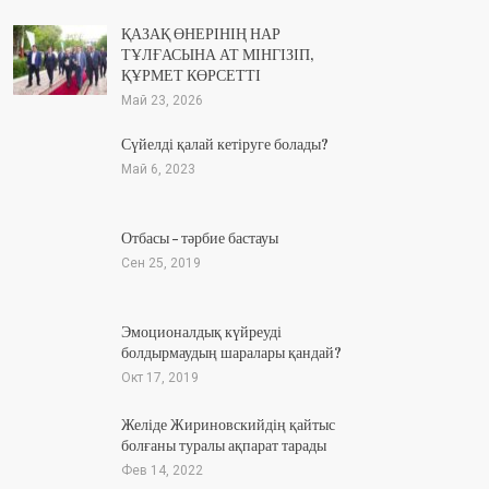
ҚАЗАҚ ӨНЕРІНІҢ НАР
ТҰЛҒАСЫНА АТ МІНГІЗІП,
ҚҰРМЕТ КӨРСЕТТІ
Май 23, 2026
Сүйелді қалай кетіруге болады?
Май 6, 2023
Отбасы – тәрбие бастауы
Сен 25, 2019
Эмоционалдық күйреуді
болдырмаудың шаралары қандай?
Окт 17, 2019
Желіде Жириновскийдің қайтыс
болғаны туралы ақпарат тарады
Фев 14, 2022