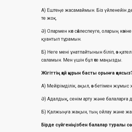
А) Ештеңе жасамаймын. Біз үйленейін д
те жоқ.
Ә) Олармен көп сөйлеспеуге, оларың көзі
қуантып тұрамын.
Б) Неге мені ұнатпайтынын біліп, өз қа
саламын. Мен үшін бұл өте маңызды.
Жігіттің қай қырын басты орынға қоясыз
А) Мейірімділік, ақыл, өз бетімен жұмыс 
Ә) Адалдық, сенім арту және балаларға д
Б) Қалжыңға жақын, тың ойлау және жа
Бірде сүйгеніңізбен балалар туралы с