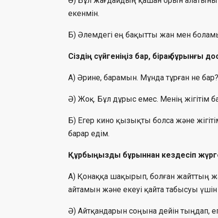
Ә) Бұл жағдайдың қашан орын алатынын
екенмін.
Б) Әлемдегі ең бақытты жан мен боламын
Сіздің сүйгеніңіз бар, бірақ бұрынғы 
А) Әрине, барамын. Мұнда тұрған не бар
Ә) Жоқ. Бұл дұрыс емес. Менің жігітім 
Б) Егер кино қызықты болса және жігіті
барар едім.
Құрбыңызды бұрыннан кездесіп жүрген 
А) Қонаққа шақырып, болған жайттың ж
айтамын және екеуі қайта табысуы үшін
Ә) Айтқандарын соңына дейін тыңдап, е