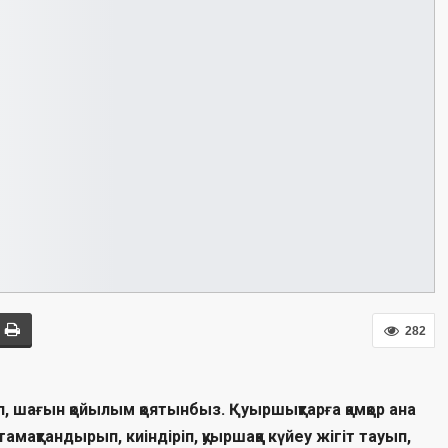
282
, шағын қойылым қоятынбыз. Қуыршықтарға қамқор ана
тамақтандырып, киіндіріп, қуыршаққа күйеу жігіт тауып,