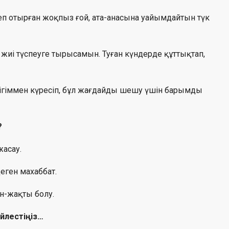
еп отырған жоқпыз ғой, ата-анасына уайымдайтын түк
не жиі түспеуге тырысамын. Туған күндерде құттықтап,
телігіммен күресіп, бұл жағдайды шешу үшін барымды
?
жасау.
еген махаббат.
н-жақты болу.
өйлестіңіз…