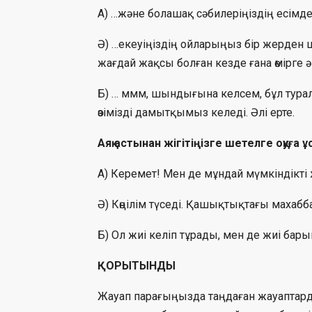
А) …және болашақ сәбилеріңіздің есімд
Ә) …екеуіңіздің ойларыңыз бір жерден 
жағдай жақсы болған кезде ғана өмірге ә
Б) … ммм, шындығына келсем, бұл туралы 
өзімізді дамытқымыз келеді. Әлі ерте.
Аяқ астынан жігітіңізге шетелге оқуға 
А) Керемет! Мен де мұндай мүмкіндікті 
Ә) Көңілім түседі. Қашықтықтағы махаб
Б) Ол жиі келіп тұрады, мен де жиі бары
ҚОРЫТЫНДЫ
Жауап парағыңызда таңдаған жауаптарды