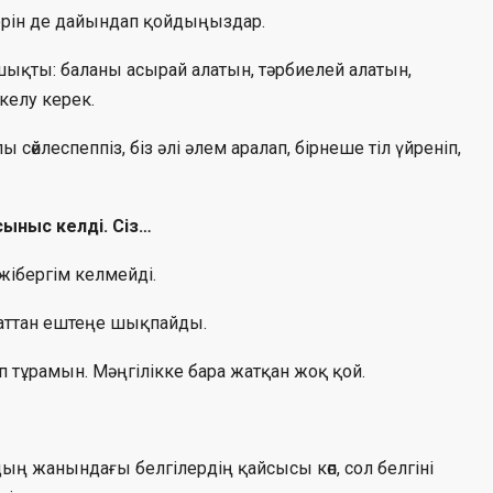
ерін де дайындап қойдыңыздар.
шықты: баланы асырай алатын, тәрбиелей алатын,
келу керек.
сөйлеспеппіз, біз әлі әлем аралап, бірнеше тіл үйреніп,
ұсыныс келді. Сіз…
жібергім келмейді.
баттан ештеңе шықпайды.
п тұрамын. Мәңгілікке бара жатқан жоқ қой.
ң жанындағы белгілердің қайсысы көп, сол белгіні