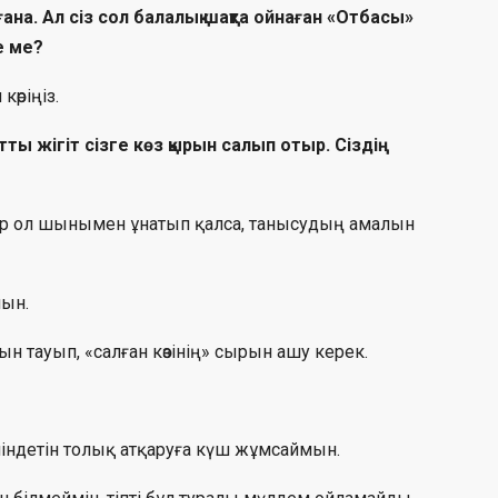
ана. Ал сіз сол балалық шақта ойнаған «Отбасы»
е ме?
өріңіз.
тты жігіт сізге көз қырын салып отыр. Сіздің
гер ол шынымен ұнатып қалса, танысудың амалын
ын.
 тауып, «салған көзінің» сырын ашу керек.
міндетін толық атқаруға күш жұмсаймын.