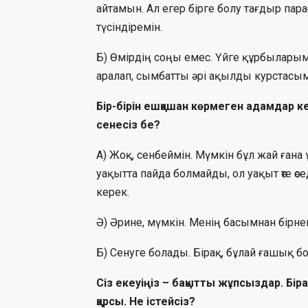
айтамын. Ал егер бірге болу тағдыр па
түсіндіремін.
Б) Өмірдің соңы емес. Үйге құрбыларымды
аралап, сымбатты әрі ақылды курстас
Бір-бірін ешқашан көрмеген адамдар ке
сенесіз бе?
А) Жоқ, сенбеймін. Мүмкін бұл жай ғана 
уақытта пайда болмайды, ол уақыт өте өсед
керек.
Ә) Әрине, мүмкін. Менің басымнан бірнеше
Б) Сенуге болады. Бірақ, бұлай ғашық б
Сіз екеуіңіз – бақытты жұпсыздар. Бір
қарсы. Не істейсіз?