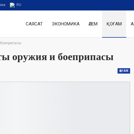
ама
RU
САЯСАТ
ЭКОНОМИКА
ӘЛЕМ
ҚОҒАМ
А
 боеприпасы
ты оружия и боеприпасы
ҚОҒАМ