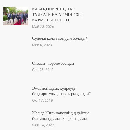
ҚАЗАҚ ӨНЕРІНІҢ НАР
ТҰЛҒАСЫНА АТ МІНГІЗІП,
ҚҰРМЕТ КӨРСЕТТІ
Май 23, 2026
Сүйелді қалай кетіруге болады?
Май 6, 2023
Отбасы – тәрбие бастауы
Сен 25, 2019
Эмоционалдық күйреуді
болдырмаудың шаралары қандай?
Окт 17, 2019
Желіде Жириновскийдің қайтыс
болғаны туралы ақпарат тарады
Фев 14, 2022