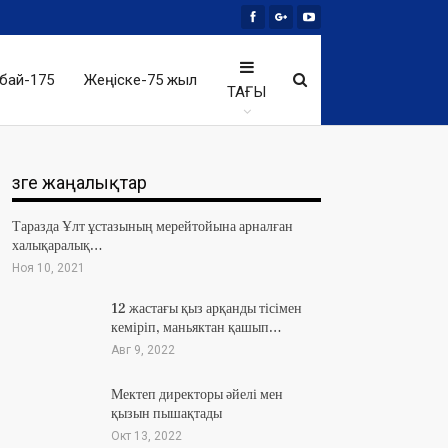
бай-175
Жеңіске-75 жыл
ТАҒЫ
Өзге жаңалықтар
Таразда Ұлт ұстазының мерейтойына арналған
халықаралық…
Ноя 10, 2021
12 жастағы қыз арқанды тісімен
кеміріп, маньяктан қашып…
Авг 9, 2022
Мектеп директоры әйелі мен
қызын пышақтады
Окт 13, 2022