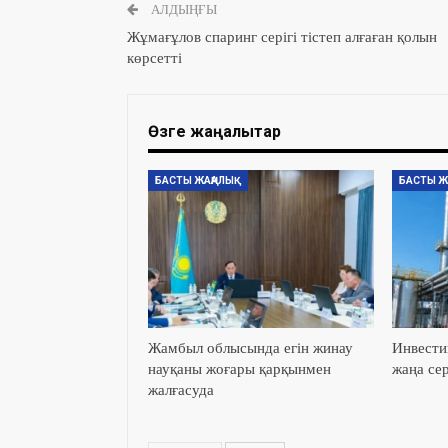
АЛДЫҢҒЫ
Жұмағұлов спаринг серігі тістеп алғаған қолын
көрсетті
Өзге жаңалықтар
БАСТЫ ЖАҢАЛЫҚ
БАСТЫ Ж
Жамбыл облысында егін жинау
Инвести
науқаны жоғары қарқынмен
жаңа сер
жалғасуда