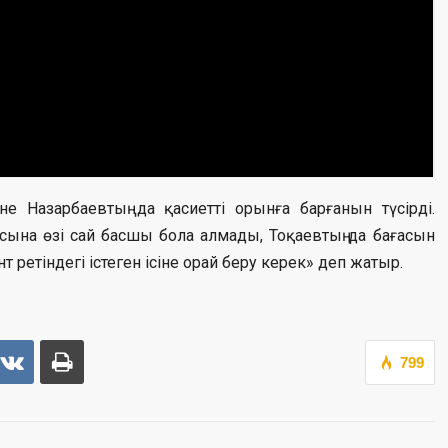
сіне Назарбаевтың да қасиетті орынға барғанын түсірді.
асына өзі сай басшы бола алмады, Тоқаевтың да бағасын
ретіндегі істеген ісіне орай беру керек» деп жатыр.
799