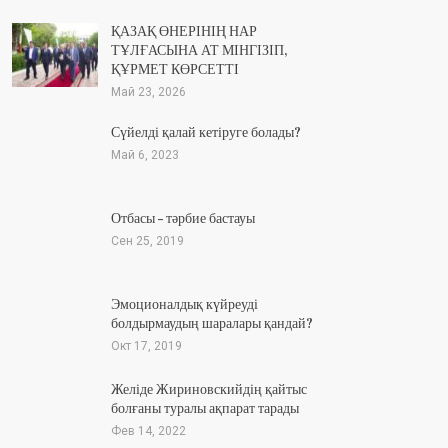
ҚАЗАҚ ӨНЕРІНІҢ НАР
ТҰЛҒАСЫНА АТ МІНГІЗІП,
ҚҰРМЕТ КӨРСЕТТІ
Май 23, 2026
Сүйелді қалай кетіруге болады?
Май 6, 2023
Отбасы – тәрбие бастауы
Сен 25, 2019
Эмоционалдық күйреуді
болдырмаудың шаралары қандай?
Окт 17, 2019
Желіде Жириновскийдің қайтыс
болғаны туралы ақпарат тарады
Фев 14, 2022