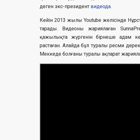
деген экс-президент
видеода
.
Кейін 2013 жылы Youtube желісінде Нұр
тарады. Видеоны жариялаған SunnaPre
қажылықта жүргенiн бiрнеше адам көрг
растаған. Алайда бұл туралы ресми дере
Меккеде болғаны туралы ақпарат жарияла