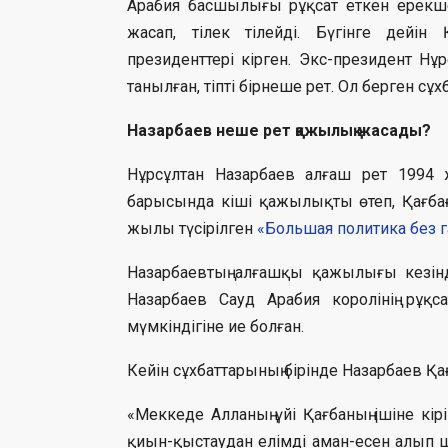
Арабия басшылығы рұқсат еткен ерекше
жасап, тілек тілейді. Бүгінге дейін 
президенттері кірген. Экс-президент Нұ
танылған, тіпті бірнеше рет. Ол берген сұ
Назарбаев неше рет қажылық жасады?
Нұрсұлтан Назарбаев алғаш рет 1994
барысында кіші қажылықты өтеп, Қағбаға
жылы түсірілген
«Большая политика без г
Назарбаевтың алғашқы қажылығы кезін
Назарбаев Сауд Арабия королінің рұқ
мүмкіндігіне ие болған.
Кейін сұхбаттарының бірінде Назарбаев Қ
«Меккеде Алланың үйі Қағбаның ішіне кір
қиын-қыстаудан елімді аман-есен алып ш