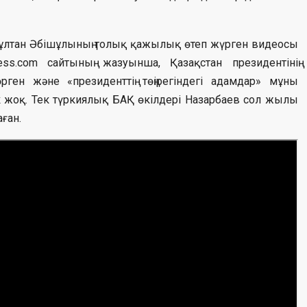
сұлтан Әбішұлының толық қажылық өтеп жүрген видеосы
ss.com сайтының жазуынша, Қазақстан президентiнiң
ен және «президенттiң төңiрегiндегi адамдар» мұны
к жоқ. Тек түркиялық БАҚ өкілдері Назарбаев сол жылы
ған.