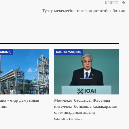
КЕЛЕСІ
Түзеу мекемесіне телефон жеткізбек болған
АҢАЛЫҚ
БАСТЫ ЖАҢАЛЫҚ
ция – өңір дамуының
Мемлекет басшысы Жасанды
піні
интеллект бойынша халықаралық
олимпиаданың ашылу
салтанатына…