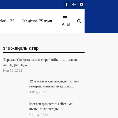
бай-175
Жеңіске-75 жыл
ТАҒЫ
Өзге жаңалықтар
Таразда Ұлт ұстазының мерейтойына арналған
халықаралық…
Ноя 10, 2021
12 жастағы қыз арқанды тісімен
кеміріп, маньяктан қашып…
Авг 9, 2022
Мектеп директоры әйелі мен
қызын пышақтады
Окт 13, 2022