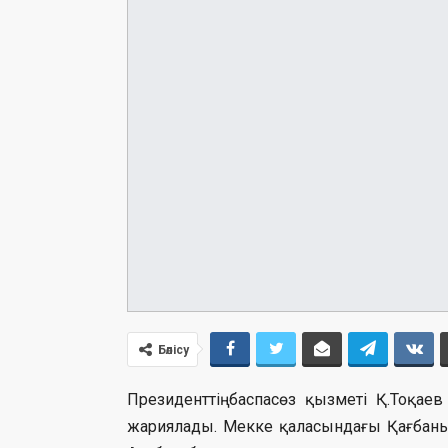
Бөлісу
Президенттің баспасөз қызметі Қ.Тоқае
жариялады. Мекке қаласындағы Қағбаның