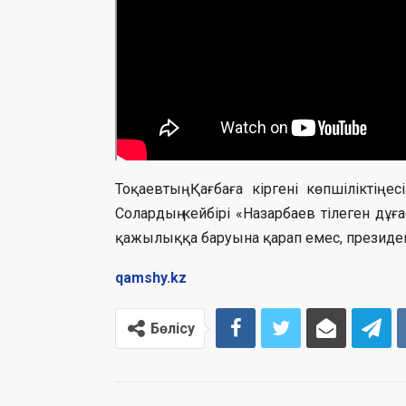
Тоқаевтың Қағбаға кіргені көпшіліктің е
Солардың кейбірі «Назарбаев тілеген дұғ
қажылыққа баруына қарап емес, президент 
qamshy.kz
Бөлісу