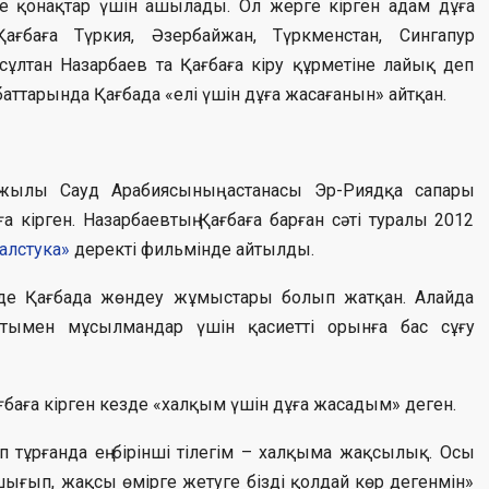
 қонақтар үшін ашылады. Ол жерге кірген адам дұға
Қағбаға Түркия, Әзербайжан, Түркменстан, Сингапур
рсұлтан Назарбаев та Қағбаға кіру құрметіне лайық деп
хбаттарында Қағбада «елі үшін дұға жасағанын» айтқан.
 жылы Сауд Арабиясының астанасы Эр-Риядқа сапары
 кірген. Назарбаевтың Қағбаға барған сәті туралы 2012
алстука»
деректі фильмінде айтылды.
де Қағбада жөндеу жұмыстары болып жатқан. Алайда
сатымен мұсылмандар үшін қасиетті орынға бас сұғу
ағбаға кірген кезде «халқым үшін дұға жасадым» деген.
іп тұрғанда ең бірінші тілегім – халқыма жақсылық. Осы
ығып, жақсы өмірге жетуге бізді қолдай көр дегенмін»