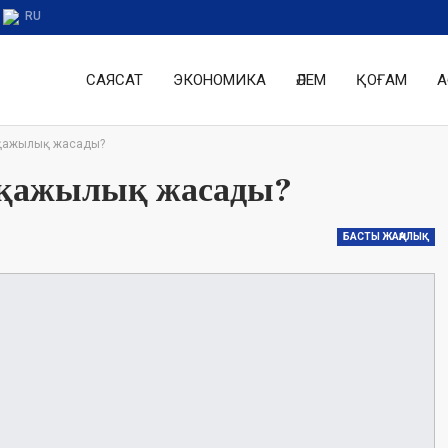
RU
САЯСАТ
ЭКОНОМИКА
ӘЛЕМ
ҚОҒАМ
А
 қажылық жасады?
т қажылық жасады?
БАСТЫ ЖАҢАЛЫҚ