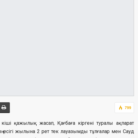
799
в кіші қажылық жасап, Қағбаға кіргені туралы ақпарат
 есігі жылына 2 рет тек лауазымды тұлғалар мен Сауд