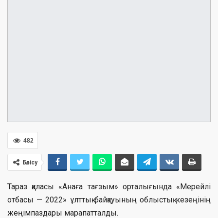
482
Бөлісу
Тараз қаласы «Анаға тағзым» орталығында «Мерейлі
отбасы — 2022» ұлттық байқауының облыстық кезеңінің
жеңімпаздары марапатталды.