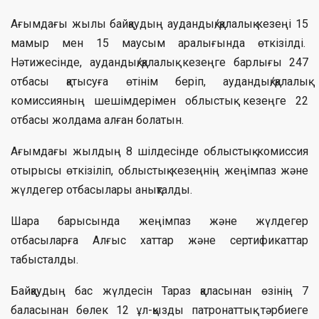
Ағымдағы жылы байқаудың аудандық/қалалық кезеңі 15
мамыр мен 15 маусым аралығында өткізілді.
Нәтижесінде, аудандық/қалалық кезеңге барлығы 247
отбасы қатысуға өтінім беріп, аудандық/қалалық
комиссияның шешімдерімен облыстық кезеңге 22
отбасы жолдама алған болатын.
Ағымдағы жылдың 8 шілдесінде облыстық комиссия
отырысы өткізіліп, облыстық кезеңнің жеңімпаз және
жүлдегер отбасылары анықталды.
Шара барысында жеңімпаз және жүлдегер
отбасыларға Алғыс хаттар және сертификаттар
табысталды.
Байқаудың бас жүлдесін Тараз қаласынан өзінің 7
баласынан бөлек 12 ұл-қызды патронаттық тәрбиеге