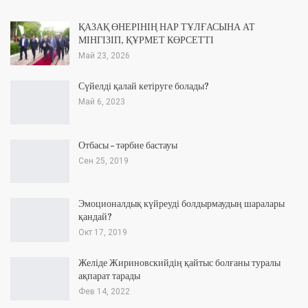
ҚАЗАҚ ӨНЕРІНІҢ НАР ТҰЛҒАСЫНА АТ
МІНГІЗІП, ҚҰРМЕТ КӨРСЕТТІ
Май 23, 2026
Сүйелді қалай кетіруге болады?
Май 6, 2023
Отбасы – тәрбие бастауы
Сен 25, 2019
Эмоционалдық күйреуді болдырмаудың шаралары
қандай?
Окт 17, 2019
Желіде Жириновскийдің қайтыс болғаны туралы
ақпарат тарады
Фев 14, 2022