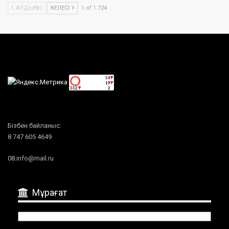
АЛДЫҢҒЫ
КЕЛЕСІ
1 of 1 724
Бізбен байланыс:
8 747 605 4649
08.info@mail.ru
Мұрағат
Мұрағат