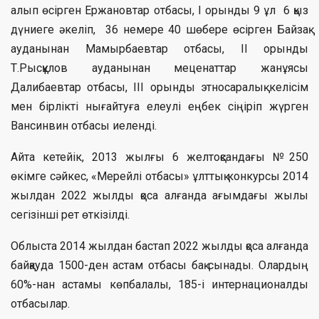
алып өсірген Ержановтар отбасы, І орынды 9 ұл 6 қыз
дүниеге әкеліп, 36 немере 40 шөбере өсірген Байзақ
ауданынан Мамырбаевтар отбасы, ІІ орынды
Т.Рысқұлов ауданынан меценаттар жанұясы
Далибаевтар отбасы, ІІІ орынды этносаралық келісім
мен бірлікті нығайтуға елеулі еңбек сіңіріп жүрген
Вансинвин отбасы иеленді.
Айта кетейік, 2013 жылғы 6 желтоқсандағы №250
өкімге сәйкес, «Мерейлі отбасы» ұлттық конкурсы 2014
жылдан 2022 жылды қоса алғанда ағымдағы жылы
сегізінші рет өткізілді.
Облыста 2014 жылдан бастап 2022 жылды қоса алғанда
байқауда 1500-ден астам отбасы бақ сынады. Олардың
60%-нан астамы көпбалалы, 185-і интернационалды
отбасылар.