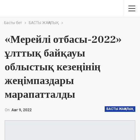
Басты бет
БАСТЫ ЖАҢАЛЫҚ
«Мерейлі отбасы-2022»
ұлттық байқауы
облыстық кезеңінің
жеңімпаздары
марапатталды
БАСТЫ ЖАҢАЛЫҚ
On
Авг 9, 2022