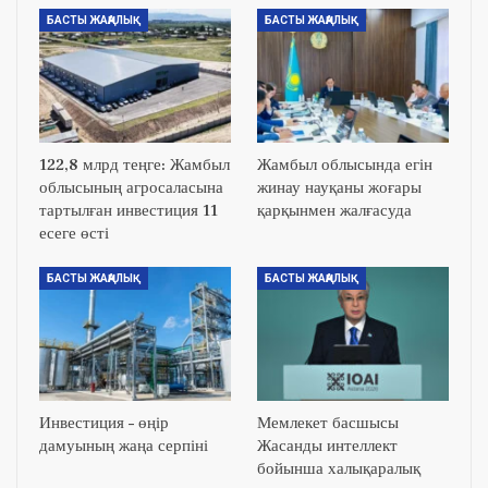
БАСТЫ ЖАҢАЛЫҚ
БАСТЫ ЖАҢАЛЫҚ
122,8 млрд теңге: Жамбыл
Жамбыл облысында егін
облысының агросаласына
жинау науқаны жоғары
тартылған инвестиция 11
қарқынмен жалғасуда
есеге өсті
БАСТЫ ЖАҢАЛЫҚ
БАСТЫ ЖАҢАЛЫҚ
Инвестиция – өңір
Мемлекет басшысы
дамуының жаңа серпіні
Жасанды интеллект
бойынша халықаралық