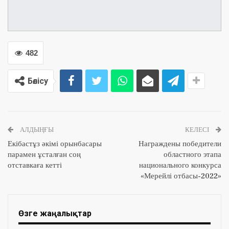
482
Бөлісу
АЛДЫҢҒЫ
КЕЛЕСІ
Екібастұз әкімі орынбасары
Награждены победители
парамен ұсталған соң
областного этапа
отставкаға кетті
национального конкурса
«Мерейлі отбасы-2022»
Өзге жаңалықтар