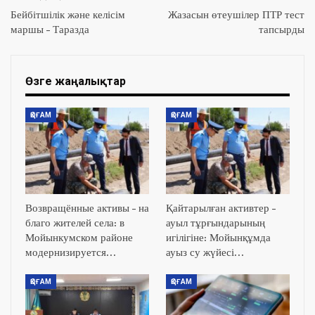
Бейбітшілік және келісім
Жазасын өтеушілер ПТР тест
маршы – Таразда
тапсырды
Өзге жаңалықтар
ҚОҒАМ
ҚОҒАМ
Возвращённые активы – на
Қайтарылған активтер –
благо жителей села: в
ауыл тұрғындарының
Мойынкумском районе
игілігіне: Мойынқұмда
модернизируется…
ауыз су жүйесі…
ҚОҒАМ
ҚОҒАМ