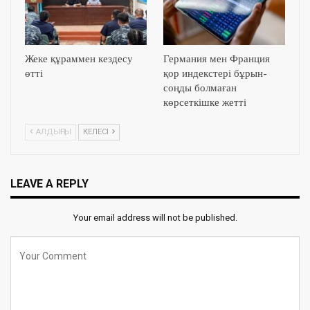
Жеке құраммен кездесу
Германия мен Франция
өтті
қор индекстері бұрын-
соңды болмаған
көрсеткішке жетті
АЛДЫҢҒЫ
КЕЛЕСІ
LEAVE A REPLY
Your email address will not be published.