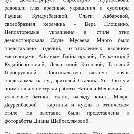
радовали глаз красивые украшения и сувениры
Раушан Кундузбаенвой, Ольги Хабаровой,
своеобразная керамика – Вера Площенко.
Неповторимые украшения в стиле этно
демонстрировала Сауле Мусаева. Много было
представлено изделий, изготовленных валянием
мастерицами Айганым Байназаровой, Гульжазирой
Кудайбергеновой, Левантиной Козловой, Татьяной
Горборуковой. Оригинальную вязаную обувь
представмла на суд зрителей Сталина Хе. Зрители
внимательно смотрели работы Натальи Мешковой —
узелковые батики, ткани, одежду, квилт, Маяры
Дауренбаевой – картины и куклы в этническом
стиле. На выставке были представлены и
фотоработы Дианы Шайхеслямовой.
Со сцены раздавалась музыка. Там проходил