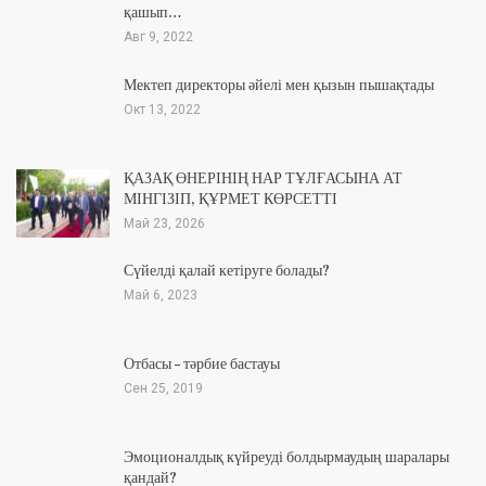
қашып…
Авг 9, 2022
Мектеп директоры әйелі мен қызын пышақтады
Окт 13, 2022
ҚАЗАҚ ӨНЕРІНІҢ НАР ТҰЛҒАСЫНА АТ
МІНГІЗІП, ҚҰРМЕТ КӨРСЕТТІ
Май 23, 2026
Сүйелді қалай кетіруге болады?
Май 6, 2023
Отбасы – тәрбие бастауы
Сен 25, 2019
Эмоционалдық күйреуді болдырмаудың шаралары
қандай?