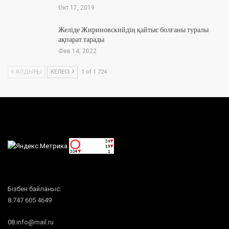
Окт 17, 2019
Желіде Жириновскийдің қайтыс болғаны туралы
ақпарат тарады
Фев 14, 2022
АЛДЫҢҒЫ
КЕЛЕСІ
1 of 1 724
Бізбен байланыс:
8 747 605 4649
08.info@mail.ru