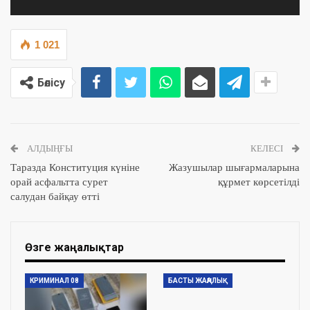
1 021
Бөлісу
АЛДЫҢҒЫ
КЕЛЕСІ
Таразда Конституция күніне
Жазушылар шығармаларына
орай асфальтта сурет
құрмет көрсетілді
салудан байқау өтті
Өзге жаңалықтар
КРИМИНАЛ 08
БАСТЫ ЖАҢАЛЫҚ