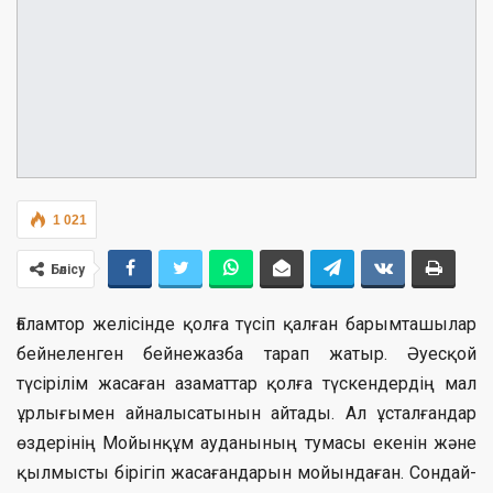
1 021
Бөлісу
Ғаламтор желісінде қолға түсіп қалған барымташылар
бейнеленген бейнежазба тарап жатыр. Әуесқой
түсірілім жасаған азаматтар қолға түскендердің мал
ұрлығымен айналысатынын айтады. Ал ұсталғандар
өздерінің Мойынқұм ауданының тумасы екенін және
қылмысты бірігіп жасағандарын мойындаған. Сондай-