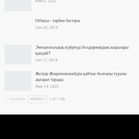
Май 6, 2023
Отбасы – тәрбие бастауы
Сен 25, 2019
Эмоционалдық күйреуді болдырмаудың шаралары
қандай?
Окт 17, 2019
Желіде Жириновскийдің қайтыс болғаны туралы
ақпарат тарады
Фев 14, 2022
АЛДЫҢҒЫ
КЕЛЕСІ
1 of 1 726