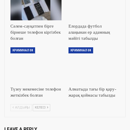
Сәлем-сауқатпен бірге
Елордада футбол
бірнеше телефон кіргізбек
алаңынан ер адамның
болған
мәйіті табылды
КРИМИНАЛ 08
КРИМИНАЛ 08
Түзеу мекемесіне телефон
Алматыда тағы бір қару-
жеткізбек болған
жарақ қоймасы табылды
АЛДЫҢҒЫ
КЕЛЕСІ
LEAVE A REPLY