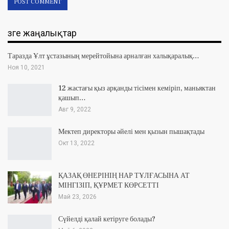
Өзге жаңалықтар
Таразда Ұлт ұстазының мерейтойына арналған халықаралық…
Ноя 10, 2021
12 жастағы қыз арқанды тісімен кеміріп, маньяктан
қашып…
Авг 9, 2022
Мектеп директоры әйелі мен қызын пышақтады
Окт 13, 2022
ҚАЗАҚ ӨНЕРІНІҢ НАР ТҰЛҒАСЫНА АТ
МІНГІЗІП, ҚҰРМЕТ КӨРСЕТТІ
Май 23, 2026
Сүйелді қалай кетіруге болады?