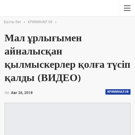
Басты бет
КРИМИНАЛ 08
Мал ұрлығымен
айналысқан
қылмыскерлер қолға түсіп
қалды (ВИДЕО)
КРИМИНАЛ 08
On
Авг 24, 2018