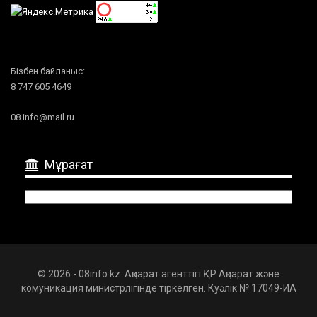
Бізбен байланыс:
8 747 605 4649
08.info@mail.ru
Мұрағат
Мұрағат
© 2026 - 08info.kz. Ақпарат агенттігі ҚР Ақпарат және
комуникация министрлігінде тіркелген. Куәлік № 17049-ИА