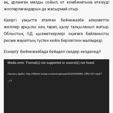
ақ, ұрланған малды сойып, ет комбинатына өткізуді
жоспарлағандарын да жасырмай отыр.
Қазіргі уақытта аталған бейнежазба әлеуметтік
желілер арқылы кең тарап, қызу талқыланып жатыр.
Облыстық ІІД қызметкерлері оқиғаға байланысты
ресми жауаптың түстен кейін берілетінін мәлімдеді.
Ескерту: Бейнежазбада бейәдеп сөздер кездеседі!
Видеоплеер
Media error: Format(s) not supported or source(s) not found
Скачать файл: http://08info.kz/wp-content/uploads/2018/08/MAL-URLYGY.mp4?
_=1