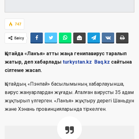
747
Бөлісу
Қытайда «Ланъя» атты жаңа генипавирус таралып
жатыр, деп хабарлады
turkystan.kz
Baq.kz
сайтына
сілтеме жасап.
Қытайдың «Пэнпай» басылымының хабарлауынша,
вирус жануарлардан жұғады. Аталған вирусты 35 адам
жұқтырып үлгерген. «Ланъя» жұқтыру дерегі Шаньдун
және Хэнань провинцияларында тіркелген.