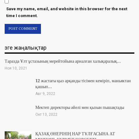
Save my name, email, and website in this browser for the next
time I comment.
Өзге жаңалықтар
Таразда Ұлт ұстазының мерейтойына арналған халықаралық…
Ноя 10, 2021
12 жастағы қыз арқанды тісімен кеміріп, маньяктан
қашып…
Авг 9, 2022
Мектеп директоры әйелі мен қызын пышақтады
Окт 13, 2022
ҚАЗАҚ ӨНЕРІНІҢ НАР ТҰЛҒАСЫНА АТ