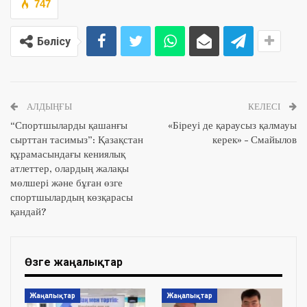
747
Бөлісу
АЛДЫҢҒЫ
КЕЛЕСІ
“Спортшыларды қашанғы
«Біреуі де қараусыз қалмауы
сырттан тасимыз”: Қазақстан
керек» – Смайылов
құрамасындағы кениялық
атлеттер, олардың жалақы
мөлшері және бұған өзге
спортшылардың көзқарасы
қандай?
Өзге жаңалықтар
Жаңалықтар
Жаңалықтар