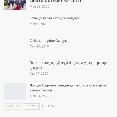
МІНГІЗІП, ҚҰРМЕТ КӨРСЕТТІ
Май 23, 2026
Сүйелді қалай кетіруге болады?
Май 6, 2023
Отбасы – тәрбие бастауы
Сен 25, 2019
Эмоционалдық күйреуді болдырмаудың шаралары
қандай?
Окт 17, 2019
Желіде Жириновскийдің қайтыс болғаны туралы
ақпарат тарады
Фев 14, 2022
АЛДЫҢҒЫ
КЕЛЕСІ
1 of 1 724