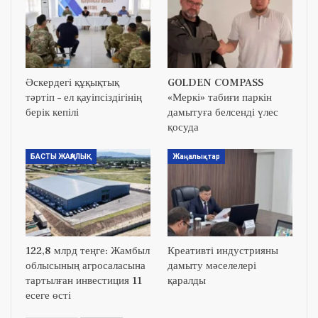
Әскердегі құқықтық
GOLDEN COMPASS
тәртіп – ел қауіпсіздігінің
«Меркі» табиғи паркін
берік кепілі
дамытуға белсенді үлес
қосуда
БАСТЫ ЖАҢАЛЫҚ
Жаңалықтар
122,8 млрд теңге: Жамбыл
Креативті индустрияны
облысының агросаласына
дамыту мәселелері
тартылған инвестиция 11
қаралды
есеге өсті