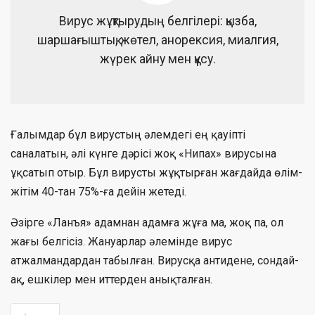
Вирус жұқтырудың белгілері: қызба,
шаршағыштық, жөтел, анорексия, миалгия,
жүрек айну мен құсу.
Ғалымдар бұл вирустың әлемдегі ең қауіпті
саналатын, әлі күнге дәрісі жоқ «Нипах» вирусына
ұқсатып отыр. Бұл вирусты жұқтырған жағдайда өлім-
жітім 40-тан 75%-ға дейін жетеді.
Әзірге «Ланъя» адамнан адамға жұға ма, жоқ па, ол
жағы белгісіз. Жануарлар әлемінде вирус
атжалмандардан табылған. Вирусқа антидене, сондай-
ақ, ешкілер мен иттерден анықталған.