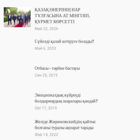
ҚАЗАҚ ӨНЕРІНІҢ НАР
ТҰЛҒАСЫНА АТ МІНГІЗІП,
ҚҰРМЕТ КӨРСЕТТІ
Май 23, 2026
Сүйелді қалай кетіруге болады?
Май 6, 2023
Отбасы – тәрбие бастауы
Сен 25, 2019
Эмоционалдық күйреуді
болдырмаудың шаралары қандай?
Окт 17, 2019
Желіде Жириновскийдің қайтыс
болғаны туралы ақпарат тарады
Фев 14, 2022