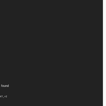
t found
mp4?_=2