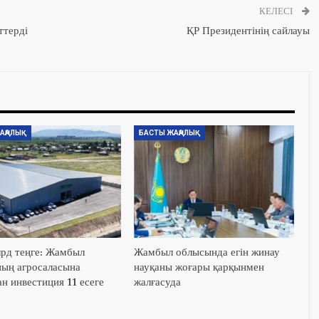
КЕЛЕСІ
ттерді
ҚР Президентінің сайлауы
АҢАЛЫҚ
БАСТЫ ЖАҢАЛЫҚ
лрд теңге: Жамбыл
Жамбыл облысында егін жинау
ың агросаласына
науқаны жоғары қарқынмен
н инвестиция 11 есеге
жалғасуда