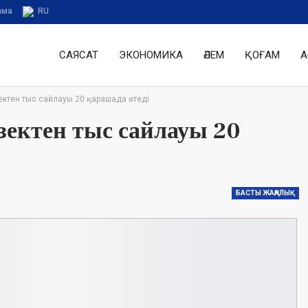
ама
RU
САЯСАТ
ЭКОНОМИКА
ӘЛЕМ
ҚОҒАМ
А
ектен тыс сайлауы 20 қарашада өтеді
зектен тыс сайлауы 20
БАСТЫ ЖАҢАЛЫҚ