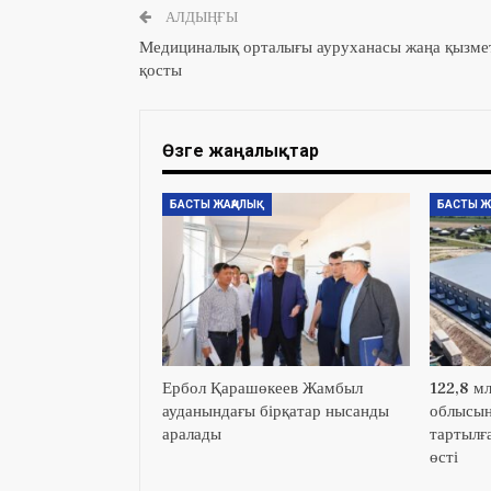
АЛДЫҢҒЫ
Медициналық орталығы ауруханасы жаңа қызме
қосты
Өзге жаңалықтар
БАСТЫ ЖАҢАЛЫҚ
БАСТЫ Ж
Ербол Қарашөкеев Жамбыл
122,8 м
ауданындағы бірқатар нысанды
облысын
аралады
тартылға
өсті