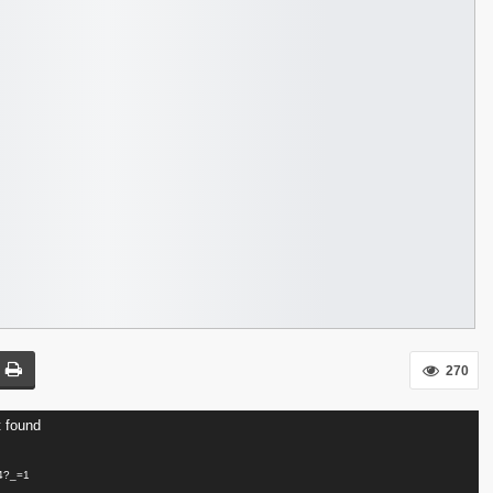
270
t found
p4?_=1