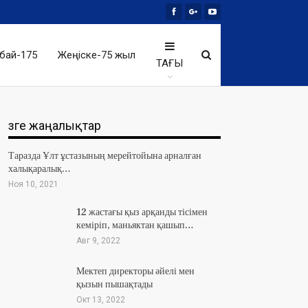
бай-175
Жеңіске-75 жыл
ТАҒЫ
Өзге жаңалықтар
Таразда Ұлт ұстазының мерейтойына арналған
халықаралық…
Ноя 10, 2021
12 жастағы қыз арқанды тісімен
кеміріп, маньяктан қашып…
Авг 9, 2022
Мектеп директоры әйелі мен
қызын пышақтады
Окт 13, 2022