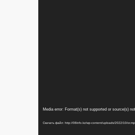
Видеоплеер
Media error: Format(s) not supported or source(s) no
Скачать файл: http://08info.kz/wp-content/uploads/2022/10/or.