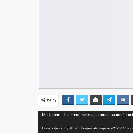
Бөлісу
Видеоплеер
Media error: Format(s) not supported or source(s) no
Скачать файл: http://08info.kz/wp-content/uploads/2022/10/k.m