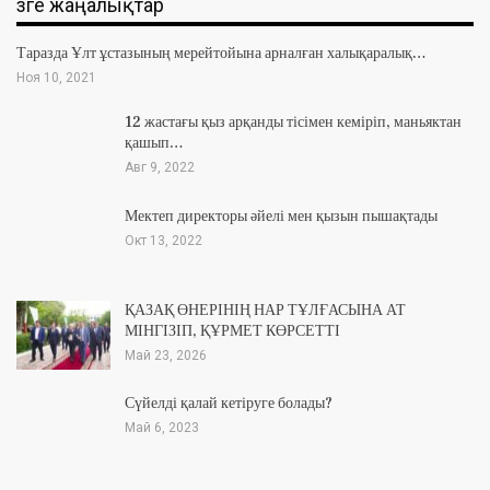
Өзге жаңалықтар
Таразда Ұлт ұстазының мерейтойына арналған халықаралық…
Ноя 10, 2021
12 жастағы қыз арқанды тісімен кеміріп, маньяктан
қашып…
Авг 9, 2022
Мектеп директоры әйелі мен қызын пышақтады
Окт 13, 2022
ҚАЗАҚ ӨНЕРІНІҢ НАР ТҰЛҒАСЫНА АТ
МІНГІЗІП, ҚҰРМЕТ КӨРСЕТТІ
Май 23, 2026
Сүйелді қалай кетіруге болады?
Май 6, 2023