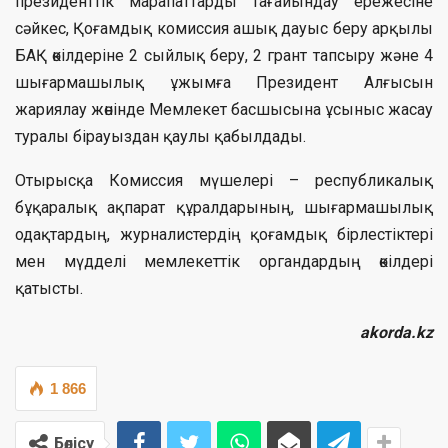
президенттік марапаттарды тағайындау ережесіне
сәйкес, Қоғамдық комиссия ашық дауыс беру арқылы
БАҚ өкілдеріне 2 сыйлық беру, 2 грант тапсыру және 4
шығармашылық ұжымға Президент Алғысын
жариялау жөнінде Мемлекет басшысына ұсыныс жасау
туралы бірауыздан қаулы қабылдады.
Отырысқа Комиссия мүшелері – республикалық
бұқаралық ақпарат құралдарының, шығармашылық
одақтардың, журналистердің қоғамдық бірлестіктері
мен мүдделі мемлекеттік органдардың өкілдері
қатысты.
akorda.kz
1 866
Бөлісу