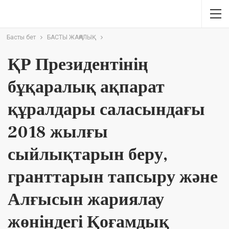
Басты бет
БАСТЫ ЖАҢАЛЫҚ
ҚР Президентінің
бұқаралық ақпарат
құралдары саласындағы
2018 жылғы
сыйлықтарын беру,
гранттарын тапсыру және
Алғысын жариялау
жөніндегі Қоғамдық