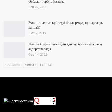
Отбасы – тәрбие бастауы
Сен 25, 2019
Эмоционалдық күйреуді болдырмаудың шаралары
қандай?
Окт 17, 2019
Желіде Жириновскийдің қайтыс болғаны туралы
ақпарат тарады
Фев 14, 2022
АЛДЫҢҒЫ
КЕЛЕСІ
1 of 1 724