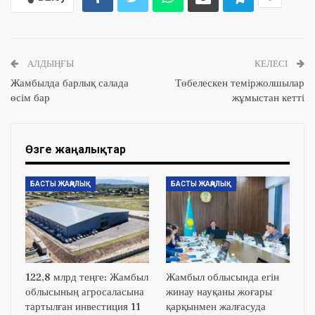
АЛДЫҢҒЫ
КЕЛЕСІ
Жамбылда барлық салада
Төбелескен теміржолшылар
өсім бар
жұмыстан кетті
Өзге жаңалықтар
БАСТЫ ЖАҢАЛЫҚ
БАСТЫ ЖАҢАЛЫҚ
122,8 млрд теңге: Жамбыл
Жамбыл облысында егін
облысының агросаласына
жинау науқаны жоғары
тартылған инвестиция 11
қарқынмен жалғасуда