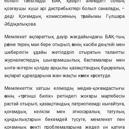
болып табылады. БАҚ қазіргі әлемдегі соның
қозғаушы күші әрі дистрибьютері болып саналады, –
деді Қоғамдық комиссияның төрайымы Гүлшара
Әбдіқалықова.
Мемлекет ақпараттық дәуір жағдайындағы БАҚ-тың
рөліне терең мән бере отырып, өзінің кәсіби деңгейі мен
шеберлігін ұдайы жетілдіріп отыратын талантты
журналистердің шығармашылық бастамалары мен
ынта-жігерін қолдау арқылы қазақстандық бұқаралық
ақпарат құралдарына жан-жақты көмек көрсетуде.
Мемлекеттік хатшы еліміздің медиа-қоғамдастығы
өзінің «төртінші билік» ретіндегі жоғары мәртебесін
растай отырып, қазақстандық патриотизмді нығайтуға,
қоғамдық келісім мен этносаралық татулық
құндылықтарын бекемдей түсуге, мемлекет пен
қоғамның өзекті проблемаларына жедел үн қатуға