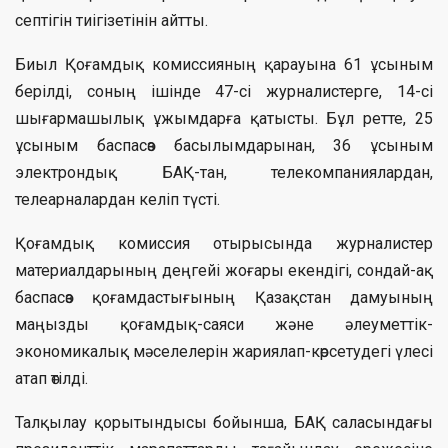
септігін тиігізетінін айтты.
Биыл Қоғамдық комиссияның қарауына 61 ұсыным
берілді, соның ішінде 47-сі журналистерге, 14-сі
шығармашылық ұжымдарға қатысты. Бұл ретте, 25
ұсыным баспасөз басылымдарынан, 36 ұсыным
электрондық БАҚ-тан, телекомпаниялардан,
телеарналардан келіп түсті.
Қоғамдық комиссия отырысында журналистер
материалдарының деңгейі жоғары екендігі, сондай-ақ
баспасөз қоғамдастығының Қазақстан дамуының
маңызды қоғамдық-саяси және әлеуметтік-
экономикалық мәселелерін жариялап-көрсетудегі үлесі
атап өтілді.
Талқылау қорытындысы бойынша, БАҚ саласындағы