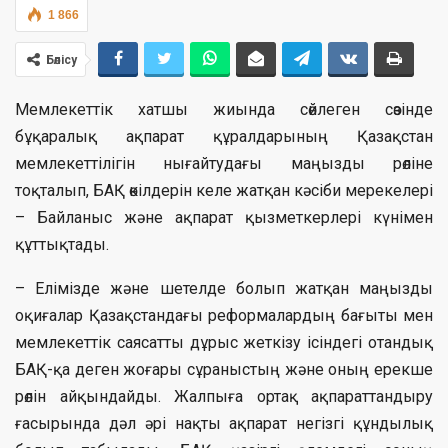
1 866
Бөлісу
Мемлекеттік хатшы жиында сөйлеген сөзінде
бұқаралық ақпарат құралдарының Қазақстан
мемлекеттілігін нығайтудағы маңызды рөліне
тоқталып, БАҚ өкілдерін келе жатқан кәсіби мерекелері
– Байланыс және ақпарат қызметкерлері күнімен
құттықтады.
– Елімізде және шетелде болып жатқан маңызды
оқиғалар Қазақстандағы реформалардың бағыты мен
мемлекеттік саясатты дұрыс жеткізу ісіндегі отандық
БАҚ-қа деген жоғары сұраныстың және оның ерекше
рөлін айқындайды. Жалпыға ортақ ақпараттандыру
ғасырында дәл әрі нақты ақпарат негізгі құндылық