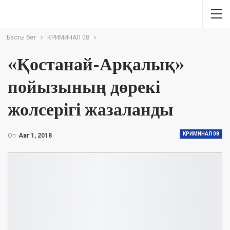
Басты бет
КРИМИНАЛ 08
«Қостанай-Арқалық»
пойызының дөрекі
жолсерігі жазаланды
КРИМИНАЛ 08
On
Авг 1, 2018