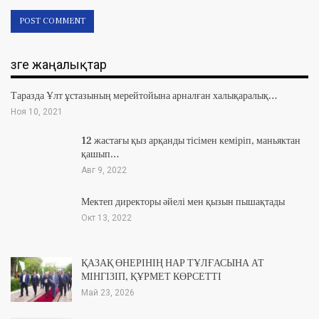
Өзге жаңалықтар
Таразда Ұлт ұстазының мерейтойына арналған халықаралық…
Ноя 10, 2021
12 жастағы қыз арқанды тісімен кеміріп, маньяктан
қашып…
Авг 9, 2022
Мектеп директоры әйелі мен қызын пышақтады
Окт 13, 2022
ҚАЗАҚ ӨНЕРІНІҢ НАР ТҰЛҒАСЫНА АТ
МІНГІЗІП, ҚҰРМЕТ КӨРСЕТТІ
Май 23, 2026