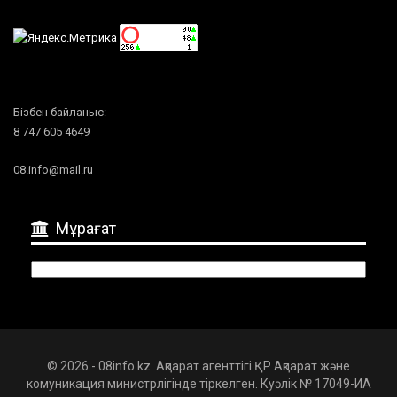
Бізбен байланыс:
8 747 605 4649
08.info@mail.ru
Мұрағат
Мұрағат
© 2026 - 08info.kz. Ақпарат агенттігі ҚР Ақпарат және
комуникация министрлігінде тіркелген. Куәлік № 17049-ИА