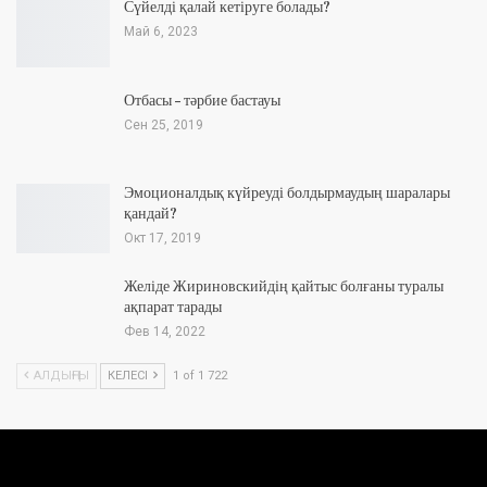
Сүйелді қалай кетіруге болады?
Май 6, 2023
Отбасы – тәрбие бастауы
Сен 25, 2019
Эмоционалдық күйреуді болдырмаудың шаралары
қандай?
Окт 17, 2019
Желіде Жириновскийдің қайтыс болғаны туралы
ақпарат тарады
Фев 14, 2022
АЛДЫҢҒЫ
КЕЛЕСІ
1 of 1 722