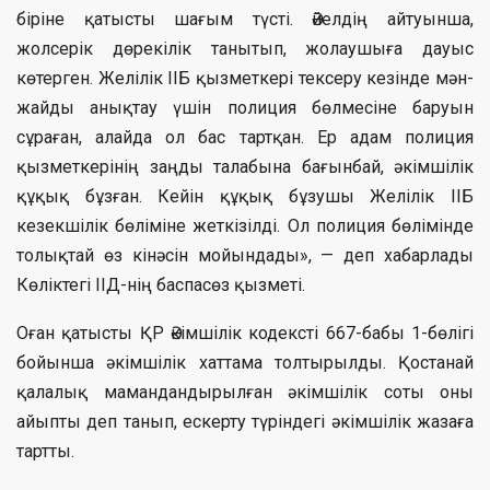
біріне қатысты шағым түсті. Әйелдің айтуынша,
жолсерік дөрекілік танытып, жолаушыға дауыс
көтерген. Желілік ІІБ қызметкері тексеру кезінде мән-
жайды анықтау үшін полиция бөлмесіне баруын
сұраған, алайда ол бас тартқан. Ер адам полиция
қызметкерінің заңды талабына бағынбай, әкімшілік
құқық бұзған. Кейін құқық бұзушы Желілік ІІБ
кезекшілік бөліміне жеткізілді. Ол полиция бөлімінде
толықтай өз кінәсін мойындады», — деп хабарлады
Көліктегі ІІД-нің баспасөз қызметі.
Оған қатысты ҚР Әкімшілік кодексті 667-бабы 1-бөлігі
бойынша әкімшілік хаттама толтырылды. Қостанай
қалалық мамандандырылған әкімшілік соты оны
айыпты деп танып, ескерту түріндегі әкімшілік жазаға
тартты.