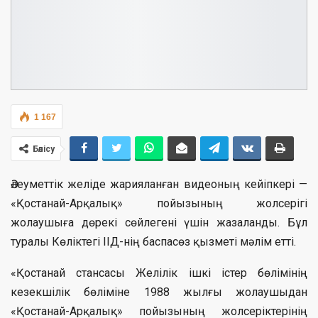
1 167
Бөлісу
Әлеуметтік желіде жарияланған видеоның кейіпкері —
«Қостанай-Арқалық» пойызының жолсерігі
жолаушыға дөрекі сөйлегені үшін жазаланды. Бұл
туралы Көліктегі ІІД-нің баспасөз қызметі мәлім етті.
«Қостанай стансасы Желілік ішкі істер бөлімінің
кезекшілік бөліміне 1988 жылғы жолаушыдан
«Қостанай-Арқалық» пойызының жолсеріктерінің