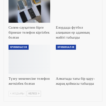
Сәлем-сауқатпен бірге
Елордада футбол
бірнеше телефон кіргізбек
алаңынан ер адамның
болған
мәйіті табылды
КРИМИНАЛ 08
КРИМИНАЛ 08
Түзеу мекемесіне телефон
Алматыда тағы бір қару-
жеткізбек болған
жарақ қоймасы табылды
АЛДЫҢҒЫ
КЕЛЕСІ