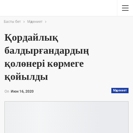
Басты бет
Мәдениет
Қордайлық
балдырғандардың
қолөнері көрмеге
қойылды
Мәдениет
On
Июн 16, 2020