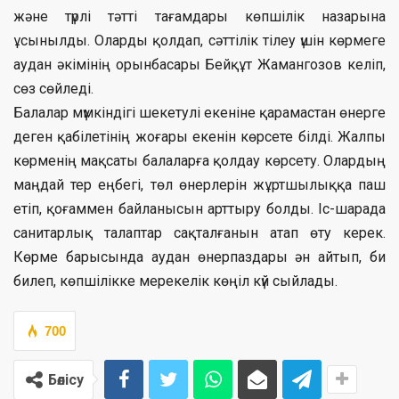
және түрлі тәтті тағамдары көпшілік назарына
ұсынылды. Оларды қолдап, сәттілік тілеу үшін көрмеге
аудан әкімінің орынбасары Бейқұт Жамангозов келіп,
сөз сөйледі.
Балалар мүмкіндігі шекетулі екеніне қарамастан өнерге
деген қабілетінің жоғары екенін көрсете білді. Жалпы
көрменің мақсаты балаларға қолдау көрсету. Олардың
маңдай тер еңбегі, төл өнерлерін жұртшылыққа паш
етіп, қоғаммен байланысын арттыру болды. Іс-шарада
санитарлық талаптар сақталғанын атап өту керек.
Көрме барысында аудан өнерпаздары ән айтып, би
билеп, көпшілікке мерекелік көңіл күй сыйлады.
700
Бөлісу