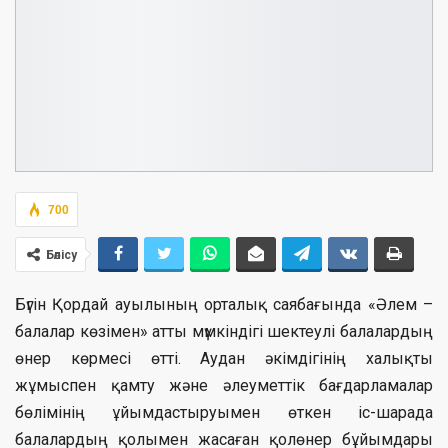
700
Бөлісу
Бүгін Қордай ауылының орталық саябағында «Әлем –
балалар көзімен» атты мүмкіндігі шектеулі балалардың
өнер көрмесі өтті. Аудан әкімдігінің халықты
жұмыспен қамту және әлеуметтік бағдарламалар
бөлімінің ұйымдастыруымен өткен іс-шарада
балалардың қолымен жасаған қолөнер бұйымдары