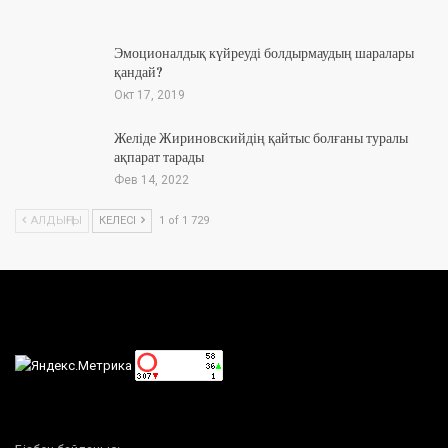
Эмоционалдық күйреуді болдырмаудың шаралары
қандай?
Окт 17, 2019
Желіде Жириновскийдің қайтыс болғаны туралы
ақпарат тарады
Фев 14, 2022
АЛДЫҢҒЫ
КЕЛЕСІ
1 of 1 729