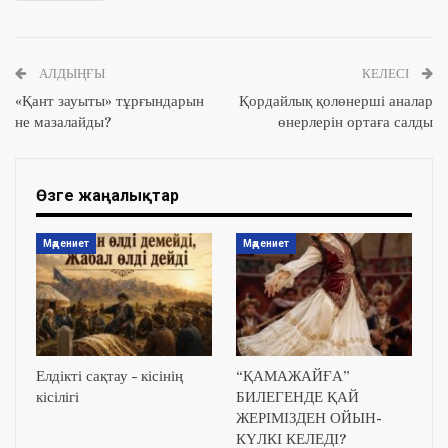
АЛДЫҢҒЫ
КЕЛЕСІ
«Қант зауыты» тұрғындарын
Қордайлық қолөнерші аналар
не мазалайды?
өнерлерін ортаға салды
Өзге жаңалықтар
Мәдениет
Мәдениет
Елдікті сақтау – кісінің
“ҚАМАЖАЙҒА”
кісілігі
БИЛЕГЕНДЕ ҚАЙ
ЖЕРІМІЗДЕН ОЙЫН-
КҮЛКІ КЕЛЕДІ?