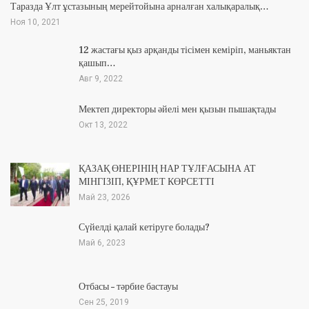
Таразда Ұлт ұстазының мерейтойына арналған халықаралық…
Ноя 10, 2021
12 жастағы қыз арқанды тісімен кеміріп, маньяктан
қашып…
Авг 9, 2022
Мектеп директоры әйелі мен қызын пышақтады
Окт 13, 2022
ҚАЗАҚ ӨНЕРІНІҢ НАР ТҰЛҒАСЫНА АТ
МІНГІЗІП, ҚҰРМЕТ КӨРСЕТТІ
Май 23, 2026
Сүйелді қалай кетіруге болады?
Май 6, 2023
Отбасы – тәрбие бастауы
Сен 25, 2019