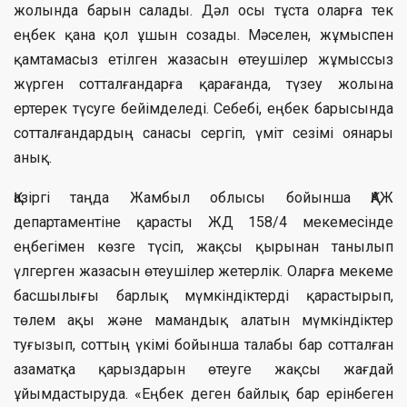
жолында барын салады. Дәл осы тұста оларға тек
еңбек қана қол ұшын созады. Мәселен, жұмыспен
қамтамасыз етілген жазасын өтеушілер жұмыссыз
жүрген сотталғандарға қарағанда, түзеу жолына
ертерек түсуге бейімделеді. Себебі, еңбек барысында
сотталғандардың санасы сергіп, үміт сезімі оянары
анық.
Қазіргі таңда Жамбыл облысы бойынша ҚАЖ
департаментіне қарасты ЖД 158/4 мекемесінде
еңбегімен көзге түсіп, жақсы қырынан танылып
үлгерген жазасын өтеушілер жетерлік. Оларға мекеме
басшылығы барлық мүмкіндіктерді қарастырып,
төлем ақы және мамандық алатын мүмкіндіктер
туғызып, соттың үкімі бойынша талабы бар сотталған
азаматқа қарыздарын өтеуге жақсы жағдай
ұйымдастыруда. «Еңбек деген байлық бар ерінбеген