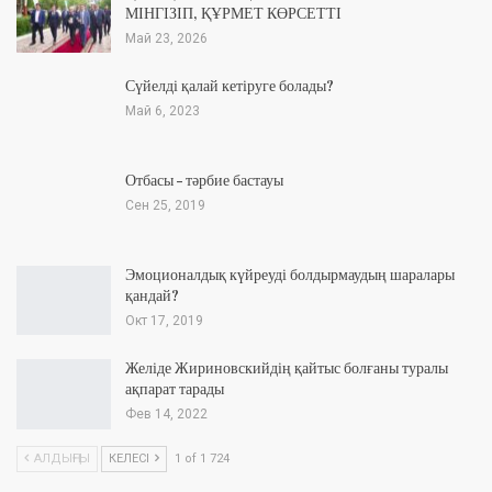
МІНГІЗІП, ҚҰРМЕТ КӨРСЕТТІ
Май 23, 2026
Сүйелді қалай кетіруге болады?
Май 6, 2023
Отбасы – тәрбие бастауы
Сен 25, 2019
Эмоционалдық күйреуді болдырмаудың шаралары
қандай?
Окт 17, 2019
Желіде Жириновскийдің қайтыс болғаны туралы
ақпарат тарады
Фев 14, 2022
АЛДЫҢҒЫ
КЕЛЕСІ
1 of 1 724