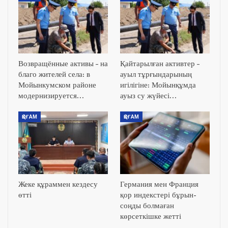
Возвращённые активы – на
Қайтарылған активтер –
благо жителей села: в
ауыл тұрғындарының
Мойынкумском районе
игілігіне: Мойынқұмда
модернизируется…
ауыз су жүйесі…
ҚОҒАМ
ҚОҒАМ
Жеке құраммен кездесу
Германия мен Франция
өтті
қор индекстері бұрын-
соңды болмаған
көрсеткішке жетті