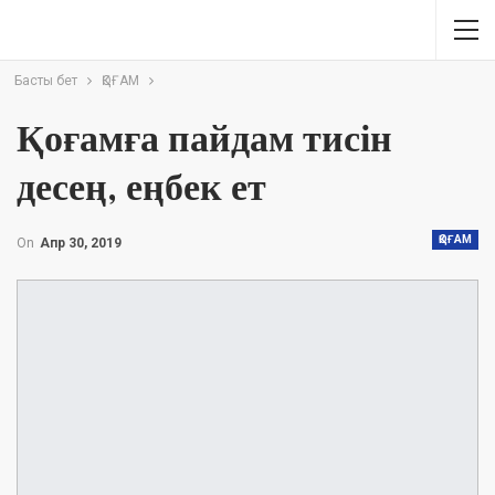
Басты бет
ҚОҒАМ
Қоғамға пайдам тисін
десең, еңбек ет
ҚОҒАМ
On
Апр 30, 2019