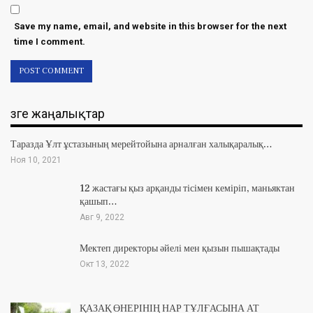
Save my name, email, and website in this browser for the next
time I comment.
Өзге жаңалықтар
Таразда Ұлт ұстазының мерейтойына арналған халықаралық…
Ноя 10, 2021
12 жастағы қыз арқанды тісімен кеміріп, маньяктан
қашып…
Авг 9, 2022
Мектеп директоры әйелі мен қызын пышақтады
Окт 13, 2022
ҚАЗАҚ ӨНЕРІНІҢ НАР ТҰЛҒАСЫНА АТ