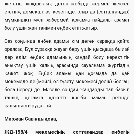
жететін, жоқшылық деген жебірді жермен жексен
ететін», демекші, өз кезегінде, олар да (сотталғандар)
мүмкіндікті мүлт жібермей, қоғамға пайдалы азамат
болу үшін жан-тәнімен еңбек етіп жатыр.
Сөз соңында еңбек адамы кім деген сұраққа қайта
оралсақ. Бұл сұраққа жауап беру үшін қысқаша былай
дер едім: еңбек адамының қандай болу керектігін
анықтау үшін халық арасында сауалнама жүргіздің
қажеті жоқ. Еңбек адамы қай қоғамда да, қай
мекемеде де (мейлі, ол түзету мекемесі делік) болған,
бола береді де. Мәселе сондай жандарды тап басып
танып, қоғамға қажетті кәсіби маман ретінде
қалыптастыруда ғой.
Маржан Сағындықова,
ЖД-158/4 мекемесінің сотталғандар еңбегін