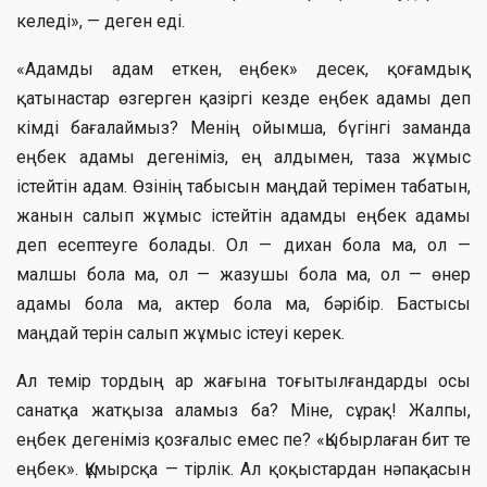
келеді», — деген еді.
«Адамды адам еткен, еңбек» десек, қоғамдық
қатынастар өзгерген қазіргі кезде еңбек адамы деп
кімді бағалаймыз? Менің ойымша, бүгінгі заманда
еңбек адамы дегеніміз, ең алдымен, таза жұмыс
істейтін адам. Өзінің табысын маңдай терімен табатын,
жанын салып жұмыс істейтін адамды еңбек адамы
деп есептеуге болады. Ол — дихан бола ма, ол —
малшы бола ма, ол — жазушы бола ма, ол — өнер
адамы бола ма, актер бола ма, бәрібір. Бастысы
маңдай терін салып жұмыс істеуі керек.
Ал темір тордың ар жағына тоғытылғандарды осы
санатқа жатқыза аламыз ба? Міне, сұрақ! Жалпы,
еңбек дегеніміз қозғалыс емес пе? «Қыбырлаған бит те
еңбек». Құмырсқа — тірлік. Ал қоқыстардан нәпақасын