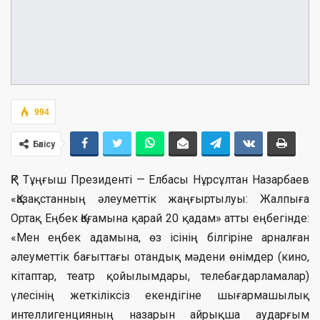
994
Бөлісу
ҚР Тұңғыш Президенті — Елбасы Нұрсұлтан Назарбаев
«Қазақстанның әлеуметтік жаңғыртылуы: Жалпыға
Ортақ Еңбек Қоғамына қарай 20 қадам» атты еңбегінде:
«Мен еңбек адамына, өз ісінің білгіріне арналған
әлеуметтік бағыттағы отандық мәдени өнімдер (кино,
кітаптар, театр қойылымдары, телебағдарламалар)
үлесінің жеткіліксіз екендігіне шығармашылық
интеллигенцияның назарын айрықша аударғым