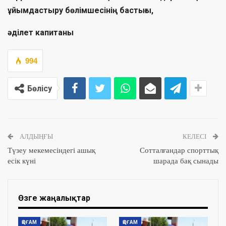
ұйымдастыру бөлімшесінің бастығы,
әділет капитаны
994
Бөлісу
АЛДЫҢҒЫ
КЕЛЕСІ
Түзеу мекемесіндегі ашық
Сотталғандар спорттық
есік күні
шарада бақ сынады
Өзге жаңалықтар
ҚОҒАМ
ҚОҒАМ