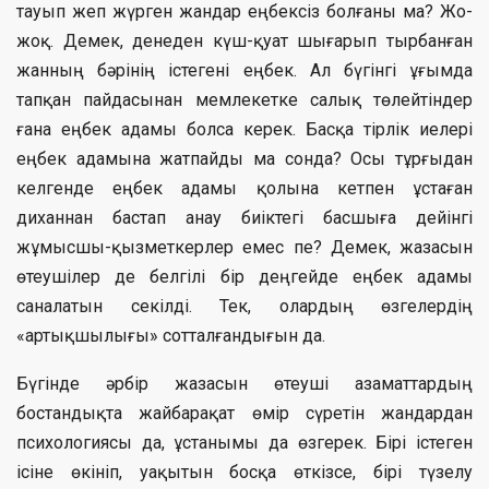
тауып жеп жүрген жандар еңбексіз болғаны ма? Жо-
жоқ. Демек, денеден күш-қуат шығарып тырбанған
жанның бәрінің істегені еңбек. Ал бүгінгі ұғымда
тапқан пайдасынан мемлекетке салық төлейтіндер
ғана еңбек адамы болса керек. Басқа тірлік иелері
еңбек адамына жатпайды ма сонда? Осы тұрғыдан
келгенде еңбек адамы қолына кетпен ұстаған
диханнан бастап анау биіктегі басшыға дейінгі
жұмысшы-қызметкерлер емес пе? Демек, жазасын
өтеушілер де белгілі бір деңгейде еңбек адамы
саналатын секілді. Тек, олардың өзгелердің
«артықшылығы» сотталғандығын да.
Бүгінде әрбір жазасын өтеуші азаматтардың
бостандықта жайбарақат өмір сүретін жандардан
психологиясы да, ұстанымы да өзгерек. Бірі істеген
ісіне өкініп, уақытын босқа өткізсе, бірі түзелу