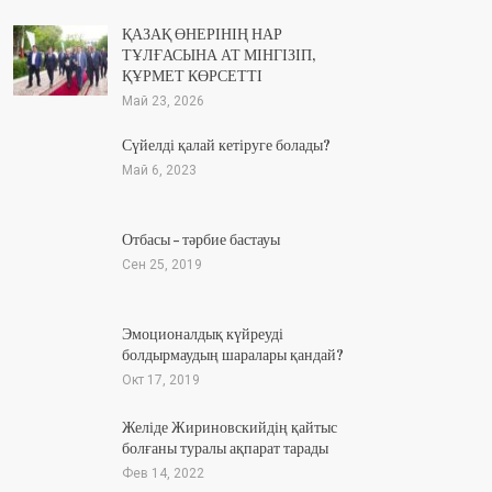
ҚАЗАҚ ӨНЕРІНІҢ НАР
ТҰЛҒАСЫНА АТ МІНГІЗІП,
ҚҰРМЕТ КӨРСЕТТІ
Май 23, 2026
Сүйелді қалай кетіруге болады?
Май 6, 2023
Отбасы – тәрбие бастауы
Сен 25, 2019
Эмоционалдық күйреуді
болдырмаудың шаралары қандай?
Окт 17, 2019
Желіде Жириновскийдің қайтыс
болғаны туралы ақпарат тарады
Фев 14, 2022