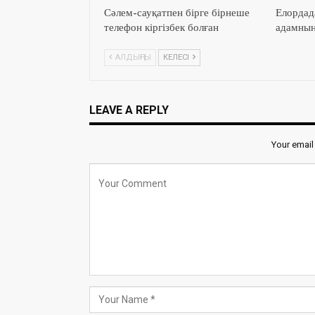
Сәлем-сауқатпен бірге бірнеше
Елордад
телефон кіргізбек болған
адамның
АЛДЫҢҒЫ
КЕЛЕСІ
LEAVE A REPLY
Your email