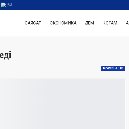
RU
САЯСАТ
ЭКОНОМИКА
ӘЛЕМ
ҚОҒАМ
А
і
еді
КРИМИНАЛ 08