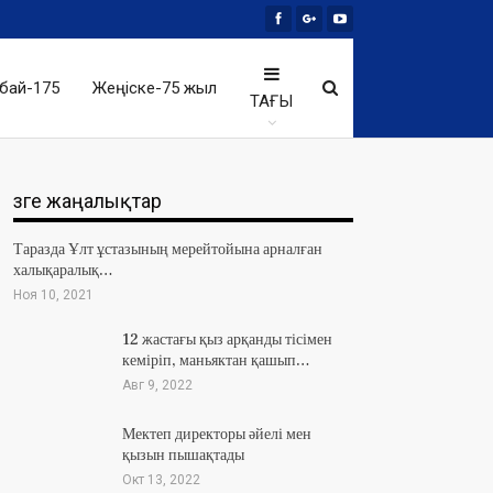
бай-175
Жеңіске-75 жыл
ТАҒЫ
Өзге жаңалықтар
Таразда Ұлт ұстазының мерейтойына арналған
халықаралық…
Ноя 10, 2021
12 жастағы қыз арқанды тісімен
кеміріп, маньяктан қашып…
Авг 9, 2022
Мектеп директоры әйелі мен
қызын пышақтады
Окт 13, 2022