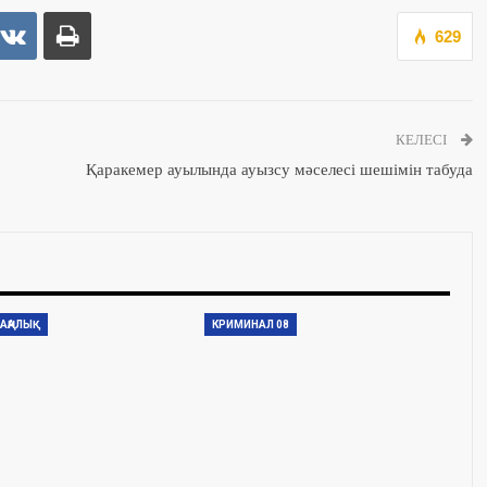
629
КЕЛЕСІ
Қаракемер ауылында ауызсу мәселесі шешімін табуда
АҢАЛЫҚ
КРИМИНАЛ 08