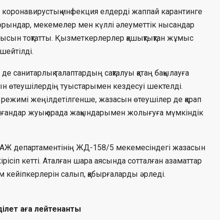
ан коронавирустық инфекция елдерді жаппай карантинге
іпорындар, мекемелер мен күллі әлеуметтік нысандар
сын тоқтатты. Қызметкерлерлер қашықтықтан жұмыс
шейтілді.
е санитарлық талаптардың сақталуы қатаң бақылауға
ын өтеушілердің туыстарымен кездесуі шектелді.
 режимі жеңілдетілгенше, жазасын өтеушілер де қарап
лғандар жуық арада жақындарымен жолығуға мүмкіндік
Ж департаментінің ЖД-158/5 мекемесіндегі жазасын
рісіп кетті. Аталған шара аясында сотталған азаматтар
кейіпкерлерін салып, қабырғаларды әрледі.
ділет аға лейтенанты