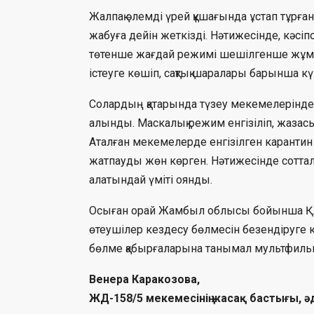
Жалпақ әлемді үрей құшағында ұстап тұрғ
жабуға дейін жеткізді. Нәтижесінде, кәс
төтенше жағдай режимі шешілгенше жұмы
істеуге көшіп, сақтық шаралары барынша кү
Солардың қатарында түзеу мекемелерінде д
алынды. Маскалық режим енгізіліп, жазас
Аталған мекемелерде енгізілген карантин
жатпауды жөн көрген. Нәтижесінде сотта
алатындай үміті оянды.
Осыған орай Жамбыл облысы бойынша ҚА
өтеушілер кездесу бөлмесін безендіруге кі
бөлме қабырғаларына танымал мультфильм 
Венера Каракозова,
ЖД-158/5 мекемесінің жасақ бастығы, ә