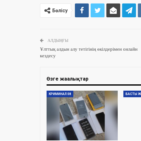
Бөлісу
АЛДЫҢҒЫ
Ұлттық алдын алу тетігінің өкілдерімен онлайн
кездесу
Өзге жаңалықтар
КРИМИНАЛ 08
БАСТЫ Ж