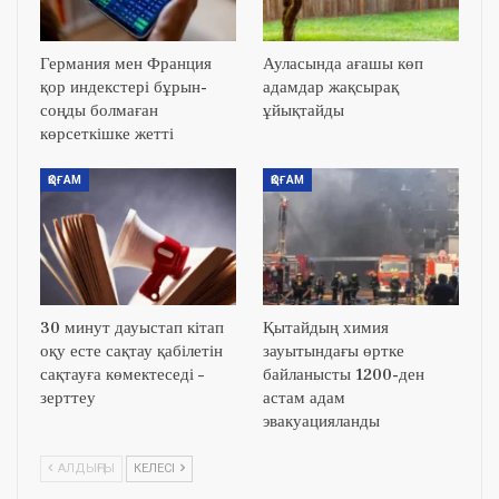
Германия мен Франция
Ауласында ағашы көп
қор индекстері бұрын-
адамдар жақсырақ
соңды болмаған
ұйықтайды
көрсеткішке жетті
ҚОҒАМ
ҚОҒАМ
30 минут дауыстап кітап
Қытайдың химия
оқу есте сақтау қабілетін
зауытындағы өртке
сақтауға көмектеседі –
байланысты 1200-ден
зерттеу
астам адам
эвакуацияланды
АЛДЫҢҒЫ
КЕЛЕСІ