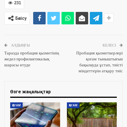
231
Бөлісу
АЛДЫҢҒЫ
КЕЛЕСІ
Таразда пробация қызметінің
Пробация қызметкерлері
жедел профилактикалық
қоғам тыныштығын
шарасы өтуде
бақылауда ұстап, тиісті
міндеттерін атқару тиіс
Өзге жаңалықтар
ҚОҒАМ
ҚОҒАМ