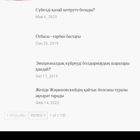
Сүйелді қалай кетіруге болады?
Май 6, 2023
Отбасы – тәрбие бастауы
Сен 25, 2019
Эмоционалдық күйреуді болдырмаудың шаралары
қандай?
Окт 17, 2019
Желіде Жириновскийдің қайтыс болғаны туралы
ақпарат тарады
Фев 14, 2022
АЛДЫҢҒЫ
КЕЛЕСІ
1 of 1 720