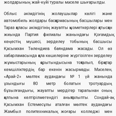
жолдарының жай-күйі туралы мәселе шығарылды.
Облыс әкімдігінің жолаушылар көлігі және
автомобиль жолдары басқармасының басшылары мен
Тараз қаласы әкімдігінің жауапты қызметкерлері қатысқан
жиында Партия филиалы жанындағы Қоғамдық
кеңестің мүшесі, зерделеу тобының басшысы
Қасымхан Төлендиев баяндама жасады. Ол өз
хабарламасында қала көшелеріне жүргізілген зерделеу
жұмыстарының қорытындысына тоқталып, бірқатар
кемшіліктердің бар екенін жасырмады. Мәселен,
«Арай-2» мөлтек аудандағы №1 үй жанында
ұзындығы 80 метр болатын тротуардың
бұзылғандығы, жауапты мердігер тарапынан оның
қалпына келтірілмегендігі анықталыпты. Сондай-ақ
Қасымхан Естемесұлы аталған мөлтек аудандағы
Жамбыл политехникалық жоғары колледжі мен