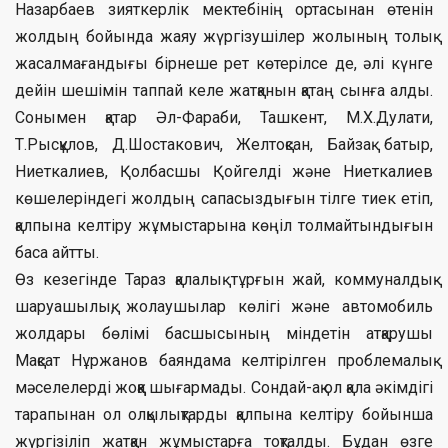
Назарбаев зияткерлік мектебінің ортасынан өтенін
жолдың бойында жаяу жүргізушілер жолының толық
жасалмағандығы бірнеше рет көтерілсе де, әлі күнге
дейін шешімін таппай келе жатқанын қатаң сынға алды.
Сонымен қатар Әл-Фараби, Ташкент, М.Х.Дулати,
Т.Рысқұлов, Д.Шостакович, Желтоқсан, Байзақ батыр,
Ниеткалиев, Қолбасшы Қойгелді және Ниеткалиев
көшелеріндегі жолдың сапасыздығын тілге тиек етіп,
қалпына келтіру жұмыстарына көңіл толмайтындығын
баса айтты.
Өз кезегінде Тараз қалалық тұрғын жай, коммуналдық
шаруашылық, жолаушылар көлігі және автомобиль
жолдары бөлімі басшысының міндетін атқарушы
Мақсат Нұржанов баяндама келтірілген проблемалық
мәселелерді жоққа шығармады. Сондай-ақ ол қала әкімдігі
тарапынан ол олқылықтарды қалпына келтіру бойынша
жүргізіліп жатқан жұмыстарға тоқталды. Бұдан өзге