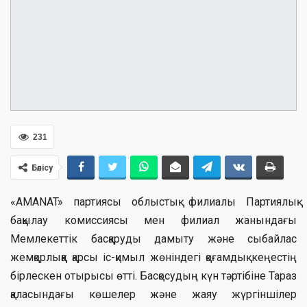
231
Бөлісу
«AMANAT» партиясы облыстық филиалы Партиялық
бақылау комиссиясы мен филиал жанындағы
Мемлекеттік басқаруды дамыту және сыбайлас
жемқорлыққа қарсы іс-қимыл жөніндегі қоғамдық кеңестің
бірлескен отырысы өтті. Басқосудың күн тәртібіне Тараз
қаласындағы көшелер және жаяу жүргіншілер