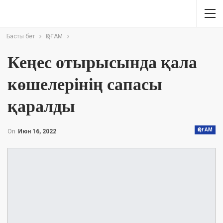
Басты бет
ҚОҒАМ
Кеңес отырысында қала
көшелерінің сапасы
қаралды
ҚОҒАМ
On
Июн 16, 2022