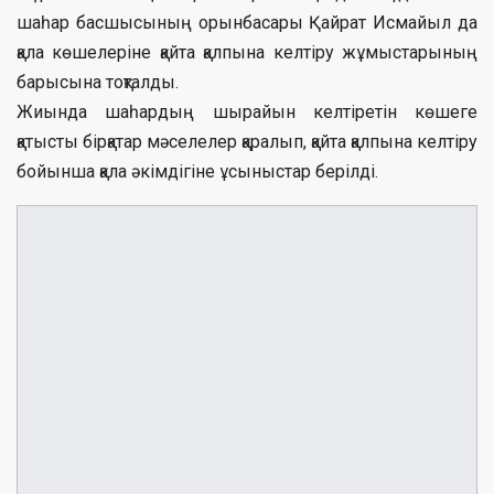
шаһар басшысының орынбасары Қайрат Исмайыл да
қала көшелеріне қайта қалпына келтіру жұмыстарының
барысына тоқталды.
Жиында шаһардың шырайын келтіретін көшеге
қатысты бірқатар мәселелер қаралып, қайта қалпына келтіру
бойынша қала әкімдігіне ұсыныстар берілді.