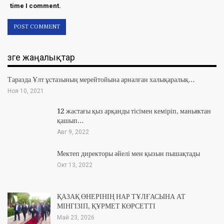
time I comment.
Өзге жаңалықтар
Таразда Ұлт ұстазының мерейтойына арналған халықаралық…
Ноя 10, 2021
12 жастағы қыз арқанды тісімен кеміріп, маньяктан
қашып…
Авг 9, 2022
Мектеп директоры әйелі мен қызын пышақтады
Окт 13, 2022
ҚАЗАҚ ӨНЕРІНІҢ НАР ТҰЛҒАСЫНА АТ
МІНГІЗІП, ҚҰРМЕТ КӨРСЕТТІ
Май 23, 2026