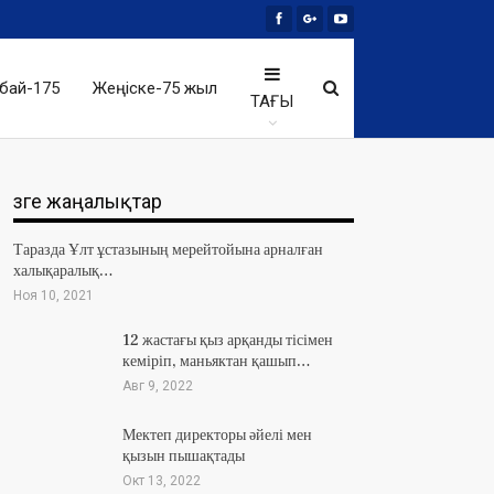
бай-175
Жеңіске-75 жыл
ТАҒЫ
Өзге жаңалықтар
Таразда Ұлт ұстазының мерейтойына арналған
халықаралық…
Ноя 10, 2021
12 жастағы қыз арқанды тісімен
кеміріп, маньяктан қашып…
Авг 9, 2022
Мектеп директоры әйелі мен
қызын пышақтады
Окт 13, 2022