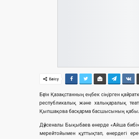
Бөлісу
Бүгін Қазақстанның еңбек сіңірген қайрат
республикалық және халықаралық теат
Қыпшақова басқарма басшысының қабы
Дүйсеналы Бықыбаев өнерде «Айша бибі
мерейтойымен құттықтап, өнердегі ере