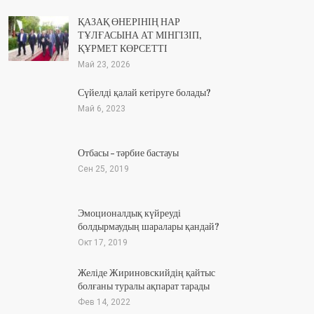
ҚАЗАҚ ӨНЕРІНІҢ НАР
ТҰЛҒАСЫНА АТ МІНГІЗІП,
ҚҰРМЕТ КӨРСЕТТІ
Май 23, 2026
Сүйелді қалай кетіруге болады?
Май 6, 2023
Отбасы – тәрбие бастауы
Сен 25, 2019
Эмоционалдық күйреуді
болдырмаудың шаралары қандай?
Окт 17, 2019
Желіде Жириновскийдің қайтыс
болғаны туралы ақпарат тарады
Фев 14, 2022