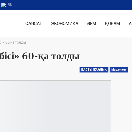
RU
САЯСАТ
ЭКОНОМИКА
ӘЛЕМ
ҚОҒАМ
А
сі» 60-қа толды
ісі» 60-қа толды
БАСТЫ ЖАҢАЛЫҚ
Мәдениет