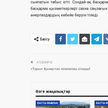
сыяпатын табыс етті. Сондай-ақ басқ
басқарма қызметкерлері сахна саңлағын 
өнерпаздардың көбейе беруін тіледі.
Бөлісу
АЛДЫҢҒЫ
«Тараз» Қазақстан чемпионы атанды!
Өзге жаңалықтар
БАСТЫ ЖАҢАЛЫҚ
БАСТЫ Ж