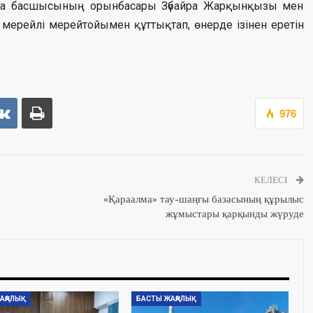
арма басшысының орынбасары Зүбайра Жарқынқызы мен
мерейлі мерейтойымен құттықтап, өнерде ізінен еретін
976
КЕЛЕСІ
«Қараалма» тау-шаңғы базасының құрылыс
жұмыстары қарқынды жүруде
АҢАЛЫҚ
БАСТЫ ЖАҢАЛЫҚ