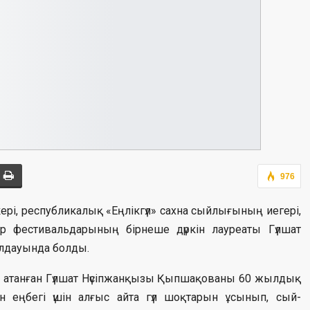
976
кері, республикалық «Еңлікгүл» сахна сыйлығының иегері,
р фестивальдарының бірнеше дүркін лауреаты Гүлшат
лдауында болды.
» атанған Гүлшат Нүсіпжанқызы Қыпшақованы 60 жылдық
н еңбегі үшін алғыс айта гүл шоқтарын ұсынып, сый-