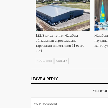
122,8 млрд теңге: Жамбыл
Жамбыл 
облысының агросаласына
науқаны
тартылған инвестиция 11 есеге
жалғасу
өсті
АЛДЫҢҒЫ
КЕЛЕСІ
LEAVE A REPLY
Your email