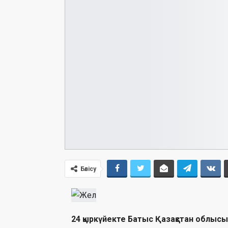
Бөлісу
24 қыркүйекте Батыс Қазақстан облыс