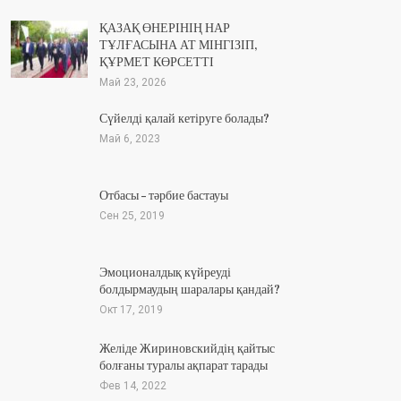
ҚАЗАҚ ӨНЕРІНІҢ НАР
ТҰЛҒАСЫНА АТ МІНГІЗІП,
ҚҰРМЕТ КӨРСЕТТІ
Май 23, 2026
Сүйелді қалай кетіруге болады?
Май 6, 2023
Отбасы – тәрбие бастауы
Сен 25, 2019
Эмоционалдық күйреуді
болдырмаудың шаралары қандай?
Окт 17, 2019
Желіде Жириновскийдің қайтыс
болғаны туралы ақпарат тарады
Фев 14, 2022