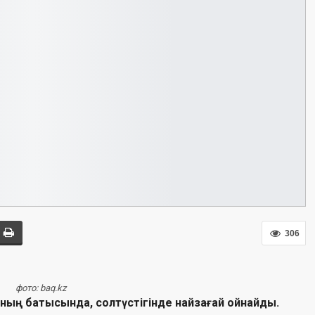
306
фото: baq.kz
ының батысында, солтүстігінде найзағай ойнайды.