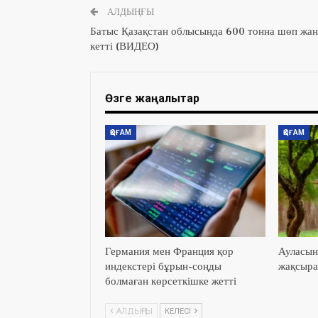
АЛДЫҢҒЫ
Батыс Қазақстан облысында 600 тонна шөп жа
кетті (ВИДЕО)
Өзге жаңалықтар
ҚОҒАМ
ҚОҒАМ
Германия мен Франция қор
Ауласын
индекстері бұрын-соңды
жақсыра
болмаған көрсеткішке жетті
АЛДЫҢҒЫ
КЕЛЕСІ