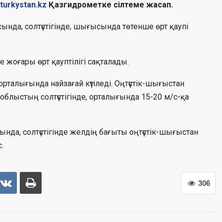
turkystan.kz
Қазгидрометке сілтеме жасап.
ында, солтүстігінде, шығысында төтенше өрт қаупі
жоғары өрт қауптілігі сақталады.
рталығында найзағай күтіледі. Оңтүстік-шығыстан
 облыстың солтүстігінде, орталығында 15-20 м/с-қа
нда, солтүстігінде желдің бағыты оңтүстік-шығыстан
.
306