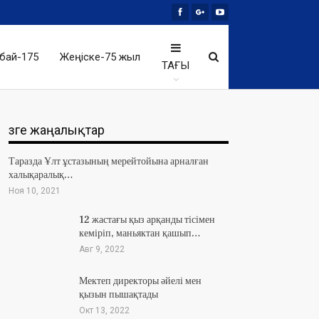
бай-175
Жеңіске-75 жыл
ТАҒЫ
Өзге жаңалықтар
Таразда Ұлт ұстазының мерейтойына арналған
халықаралық…
Ноя 10, 2021
12 жастағы қыз арқанды тісімен
кеміріп, маньяктан қашып…
Авг 9, 2022
Мектеп директоры әйелі мен
қызын пышақтады
Окт 13, 2022