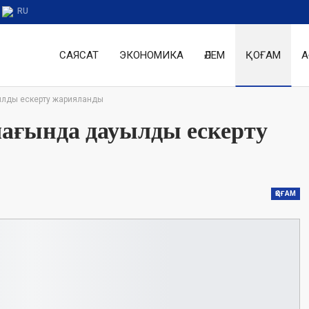
RU
САЯСАТ
ЭКОНОМИКА
ӘЛЕМ
ҚОҒАМ
А
ылды ескерту жарияланды
ағында дауылды ескерту
ҚОҒАМ