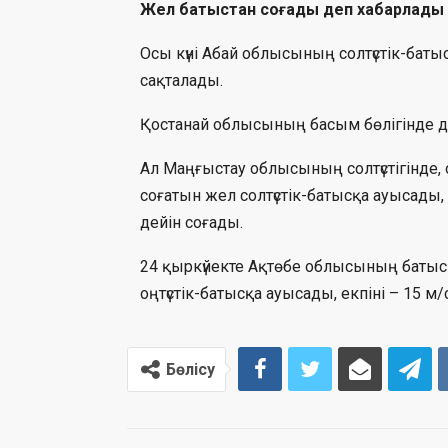
Жел батыстан соғады деп хабарлады
Осы күні Абай облысының солтүстік-батыс
сақталады.
Қостанай облысының басым бөлігінде де 
Ал Маңғыстау облысының солтүстігінде, о
соғатын жел солтүстік-батысқа ауысады,
дейін соғады.
24 қыркүйекте Ақтөбе облысының батысы
оңтүстік-батысқа ауысады, екпіні – 15 м/с
Бөлісу