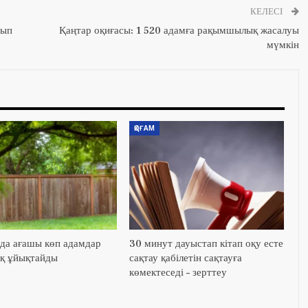
КЕЛЕСІ
нып
Қаңтар оқиғасы: 1 520 адамға рақымшылық жасалуы
мүмкін
ҚОҒАМ
да ағашы көп адамдар
30 минут дауыстап кітап оқу есте
қ ұйықтайды
сақтау қабілетін сақтауға
көмектеседі – зерттеу