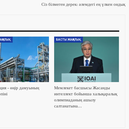
Сіз білмеген дерек: әлемдегі ең үлкен ондық
АҢАЛЫҚ
БАСТЫ ЖАҢАЛЫҚ
ция – өңір дамуының
Мемлекет басшысы Жасанды
піні
интеллект бойынша халықаралық
олимпиаданың ашылу
салтанатына…