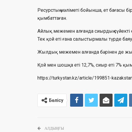
Ресурстың мәліметі бойынша, ет бағасы бі
қымбаттаған.
Айлық межемен алғанда сиырдың сүйекті ет
Тек қой еті ғана салыстырмалы түрде бая
Жылдық межемен алғанда бәрінен де жыл
Қой мен шошқа еті 12,7%, сиыр еті 7% қы
https://turkystan.kz/article/199851-kazaksta
Бөлісу
АЛДЫҢҒЫ