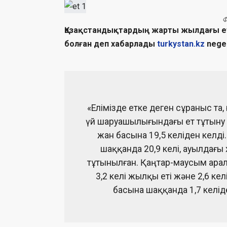
Ф
Қазақстандықтардың жарты жылдағы ет 
болған деп хабарлады
turkystan.kz
nege.
«Елімізде етке деген сұраныс та,
үй шаруашылығындағы ет тұтыну 
жан басына 19,5 келіден келді
шаққанда 20,9 келі, ауылдағы
тұтынылған. Қаңтар-маусым арал
3,2 келі жылқы еті және 2,6 кел
басына шаққанда 1,7 келід