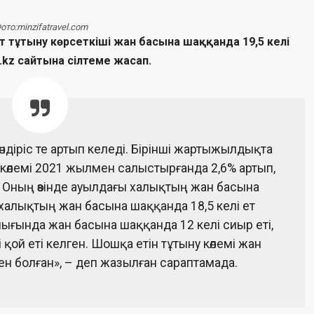
ото:minzifatravel.com
тұтыну көрсеткіші жан басына шаққанда 19,5 келі
kz сайтына сілтеме жасап.
 өндіріс те артып келеді. Бірінші жартыжылдықта
көлемі 2021 жылмен салыстырғанда 2,6% артып,
. Оның өзінде ауылдағы халықтың жан басына
 халықтың жан басына шаққанда 18,5 келі ет
ығында жан басына шаққанда 12 келі сиыр еті,
і қой еті келген. Шошқа етін тұтыну көлемі жан
ен болған», – деп жазылған сараптамада.