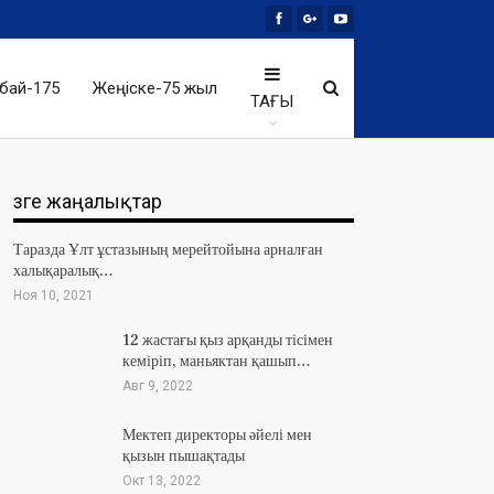
бай-175
Жеңіске-75 жыл
ТАҒЫ
Өзге жаңалықтар
Таразда Ұлт ұстазының мерейтойына арналған
халықаралық…
Ноя 10, 2021
12 жастағы қыз арқанды тісімен
кеміріп, маньяктан қашып…
Авг 9, 2022
Мектеп директоры әйелі мен
қызын пышақтады
Окт 13, 2022