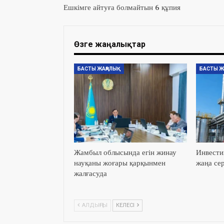
Ешкімге айтуға болмайтын 6 құпия
Өзге жаңалықтар
БАСТЫ ЖАҢАЛЫҚ
БАСТЫ Ж
Жамбыл облысында егін жинау
Инвести
науқаны жоғары қарқынмен
жаңа сер
жалғасуда
АЛДЫҢҒЫ
КЕЛЕСІ