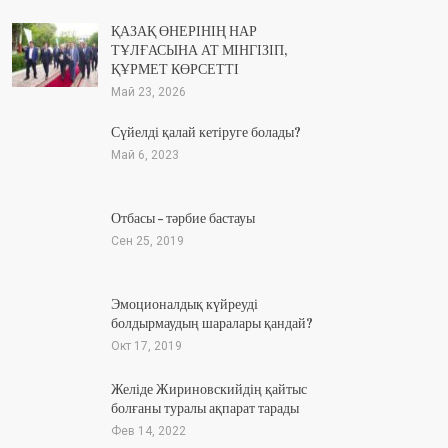
ҚАЗАҚ ӨНЕРІНІҢ НАР
ТҰЛҒАСЫНА АТ МІНГІЗІП,
ҚҰРМЕТ КӨРСЕТТІ
Май 23, 2026
Сүйелді қалай кетіруге болады?
Май 6, 2023
Отбасы – тәрбие бастауы
Сен 25, 2019
Эмоционалдық күйреуді
болдырмаудың шаралары қандай?
Окт 17, 2019
Желіде Жириновскийдің қайтыс
болғаны туралы ақпарат тарады
Фев 14, 2022