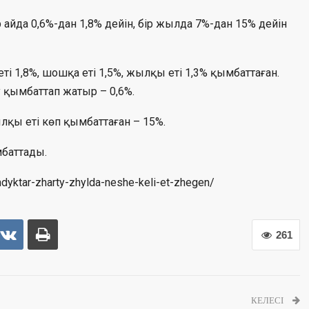
р айда 0,6%-дан 1,8% дейін, бір жылда 7%-дан 15% дейін
і 1,8%, шошқа еті 1,5%, жылқы еті 1,3% қымбаттаған.
у қымбаттап жатыр – 0,6%.
қы еті көп қымбаттаған – 15%.
мбаттады.
ndyktar-zharty-zhylda-neshe-keli-et-zhegen/
261
КЕЛЕСІ