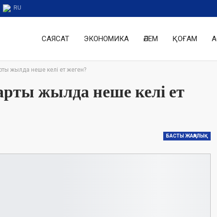
RU
САЯСАТ
ЭКОНОМИКА
ӘЛЕМ
ҚОҒАМ
А
ты жылда неше келі ет жеген?
рты жылда неше келі ет
БАСТЫ ЖАҢАЛЫҚ