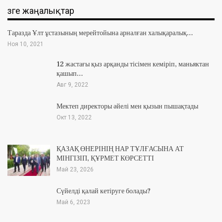
Өзге жаңалықтар
Таразда Ұлт ұстазының мерейтойына арналған халықаралық…
Ноя 10, 2021
12 жастағы қыз арқанды тісімен кеміріп, маньяктан
қашып…
Авг 9, 2022
Мектеп директоры әйелі мен қызын пышақтады
Окт 13, 2022
ҚАЗАҚ ӨНЕРІНІҢ НАР ТҰЛҒАСЫНА АТ
МІНГІЗІП, ҚҰРМЕТ КӨРСЕТТІ
Май 23, 2026
Сүйелді қалай кетіруге болады?
Май 6, 2023