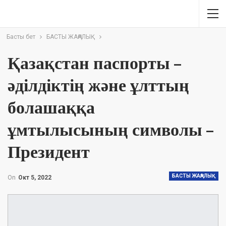
Басты бет
БАСТЫ ЖАҢАЛЫҚ
Қазақстан паспорты –
әділдіктің және ұлттың
болашаққа
ұмтылысының символы –
Президент
БАСТЫ ЖАҢАЛЫҚ
On
Окт 5, 2022