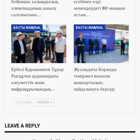
бойынша халықаралық
есебінен елді
олимпиаданың ашылу
мекендердегі 80 мыңнан
салтанатына…
астам…
БАСТЫ ЖАҢАЛЫҚ
БАСТЫ ЖАҢАЛЫҚ
Ербол Қарашөкеев Тұрар
Жуалыдағы Боранды
Рысқұлов ауданындағы
теміржол вокзалы
әлеуметтік және
жаңғыртылып,
инфрақұрылымдық…
пайдалануға берілді
АЛДЫҢҒЫ
КЕЛЕСІ
LEAVE A REPLY