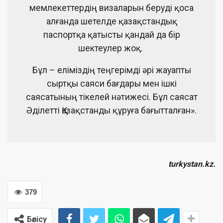
мемлекеттердің визаларын беруді қоса
алғанда шетелде қазақстандық
паспортқа қатысты қандай да бір
шектеулер жоқ.
Бұл – еліміздің теңгерімді әрі жауапты
сыртқы саяси бағдары мен ішкі
саясатының тікелей нәтижесі. Бұл саясат
Әділетті Қазақстанды құруға бағытталған».
turkystan.kz.
379
Бөлісу