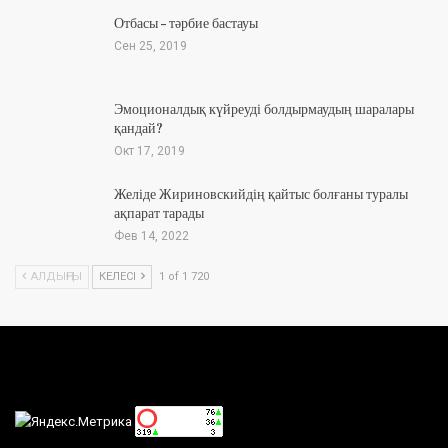
Отбасы – тәрбие бастауы
Сен 25, 2019
Эмоционалдық күйреуді болдырмаудың шаралары
қандай?
Окт 17, 2019
Желіде Жириновскийдің қайтыс болғаны туралы
ақпарат тарады
Фев 14, 2022
АЛДЫҢҒЫ
КЕЛЕСІ
1 of 1 720