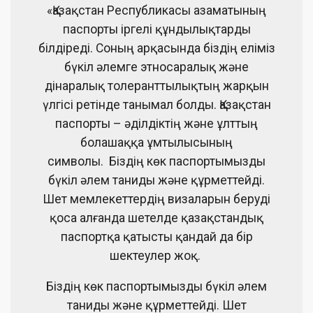
«Қазақстан Республикасы азаматының
паспорты іргелі құндылықтарды
білдіреді. Соның арқасында біздің еліміз
бүкіл әлемге этносаралық және
дінаралық толеранттылықтың жарқын
үлгісі ретінде танымал болды. Қазақстан
паспорты – әділдіктің және ұлттың
болашаққа ұмтылысының
символы.
Біздің көк паспортымызды
бүкіл әлем таниды және құрметтейді.
Шет мемлекеттердің визаларын беруді
қоса алғанда шетелде қазақстандық
паспортқа қатысты қандай да бір
шектеулер жоқ.
Біздің көк паспортымызды бүкіл әлем
таниды және құрметтейді. Шет