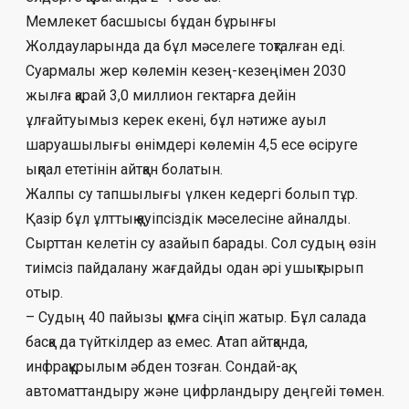
Мемлекет басшысы бұдан бұрынғы
Жолдауларында да бұл мәселеге тоқ­талған еді.
Суармалы жер көлемін кезең-ке­зеңімен 2030
жылға қарай 3,0 миллион гек­тарға дейін
ұлғайтуымыз керек екені, бұл нә­тиже ауыл
шаруашылығы өнімдері көле­мін 4,5 есе өсіруге
ықпал ететінін айтқан болатын.
Жалпы су тапшылығы үлкен кедергі бо­лып тұр.
Қазір бұл ұлттық қауіп­сіздік мәселесіне айналды.
Сырттан келетін су азайып барады. Сол судың өзін
тиімсіз пай­далану жағдайды одан әрі ушықтырып
отыр.
– Судың 40 пайызы құмға сіңіп жатыр. Бұл салада
басқа да түйткілдер аз емес. Атап айт­қанда,
инфрақұрылым әбден тозған. Сон­дай-ақ,
автоматтандыру және цифрлан­дыру деңгейі төмен.