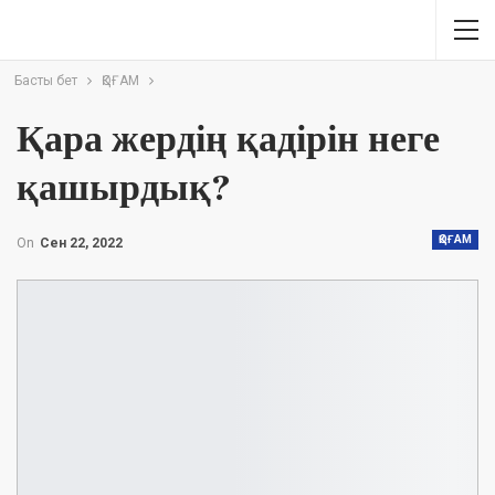
Басты бет
ҚОҒАМ
Қара жердің қадірін неге
қашырдық?
ҚОҒАМ
On
Сен 22, 2022