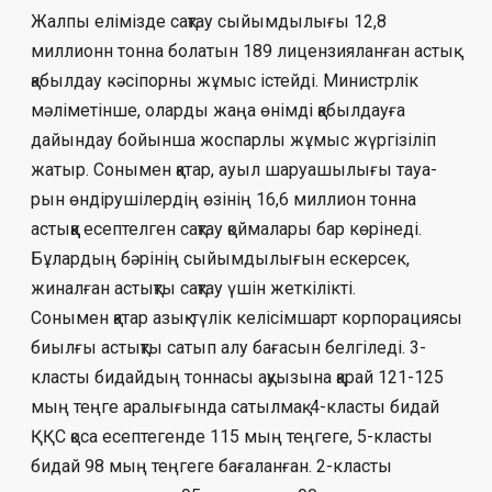
Жалпы елімізде сақтау сыйымдылығы 12,8
миллионн тонна болатын 189 ли­цензияланған астық
қабылдау кәсіпорны жұ­мыс істейді. Министрлік
мәліметінше, олард­ы жаңа өнімді қабылдауға
дайындау бойын­ша жоспарлы жұмыс жүргізіліп
жа­тыр. Сонымен қатар, ауыл шаруашылығы тауа­
рын өндірушілердің өзінің 16,6 миллион тон­на
астыққа есептелген сақтау қоймалары бар көрінеді.
Бұлардың бәрінің сыйымды­лы­ғын ескерсек,
жиналған астықты сақтау үшін жеткілікті.
Сонымен қатар азық-түлік келісімшарт корпорациясы
биылғы астықты са­тып алу бағасын белгіледі. 3-
класты бидай­дың тоннасы ақуызына қарай 121-125
мың теңге аралығында сатылмақ. 4-класты бидай
ҚҚС қоса есептегенде 115 мың теңгеге, 5-клас­ты
бидай 98 мың теңгеге бағаланған. 2-клас­ты