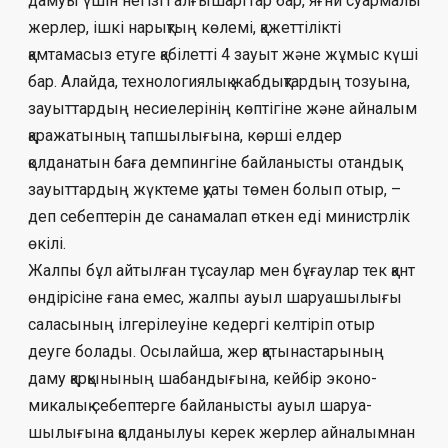
дамуы үшін негізгі алғышарттар бар, яғни суармалы
жерлер, ішкі нарықтың кө­лемі, қажеттілікті
қамтамасыз етуге қа­білетті 4 зауыт және жұмыс күші
бар. Алайда, тех­нологиялық жабдықтардың тозуына,
зауыттардың несиелерінің көптігіне және айналым
қаражатының тапшылығына, көр­ші елдер
қолданатын баға демпингіне бай­ланысты отандық
зауыттардың жүктеме қуа­ты төмен болып отыр, –
деп себептерін де санамалап өткен еді министрлік
өкілі.
Жалпы бұл айтылған тұсаулар мен бұ­ғаулар тек қант
өндірісіне ғана емес, жалпы ауыл шаруашылығы
саласының іл­герілеуіне кедергі келтіріп отыр
деуге бо­лады. Осылайша, жер қатынастарының
даму қарқынының шабандығына, кейбір эконо­
микалық себептерге байланысты ауыл шаруа­
шылығына қолданылуы керек жерлер ай­налымнан