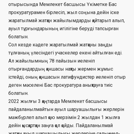
отырысында Мемлекет басшысы Үкі­метке Бас
прокуратурамен бірлесіп, жыл соңы­на дейін іске
жаратылмай жатқан жайы­лымдарды қайтарып алып,
ауыл тұр­ғындарының игілігіне беруді тапсырған
бо­латын.
Сол кезде кәдеге жаратылмай жатқаны заң­ды
тұлғаның үлесіндегі учаскелер еке­ні айтылған еді.
Ал жайылымның 78 пайы­зын иеленіп
отырғандардың қаншасы нақ­ты жермен жұмыс
істейді, оның қан­шасын латифундистер иеленіп отыр
деген мәселені Бас прокуратура анықтауға тиіс
болатын.
2022 жылғы 3 қаңтарда Мемлекет бас­шы­сы
пайдаланылмайтын ауыл шаруа­шы­лы­ғы жерлерін
мәжбүрлеп алып қою мер­зі­м­ін 2 жылдан 1 жылға
дейін қысқартқан заң­ға қол қойды. Пайдаланылмай
жатқан ауыл шаруашылығы жерлеріне салық мөл­