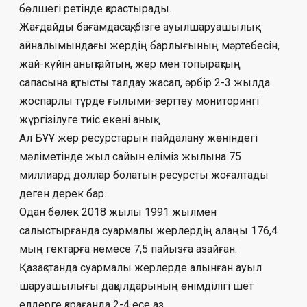
бөл­шегі ретінде қарастырады.
Жағдайды бағамдасақ, бізге ауыл­шаруа­шылық
айналымындағы жер­дің барлығының мәртебесін,
жай-күйін аны­қтайтын, жер мен топырақтың
сапасына қа­тысты талдау жасап, әрбір 2-3 жылда
жос­парлы түрде ғылыми-зерттеу мониторингі
жүргізілуге тиіс екені анық.
Ал БҰҰ жер ресурстарын пайдалану жө­нін­дегі
мәліметінде жыл сайын еліміз жы­лына 75
миллиард доллар болатын ресурсты жоғалтады
деген дерек бар.
Одан бөлек 2018 жылы 1991 жылмен
салыстырғанда суармалы жерлердің алаңы 176,4
мың гектарға немесе 7,5 пайызға азайған.
Қазақстанда суармалы жерлерде алынған ауыл
шаруашылығы дақылдарының өнімділігі шет
елдерге қарағанда 2-4 есе аз.