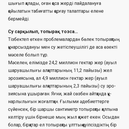
шығып қалады, оған қоса жерді пайдалануға
қойылатын табиғатты қорғау талаптары елене
бермейді.
Су сарқылып, топырақ тозса…
Тізбектеп өткен проблемалардан бө­лек топырақтың
құнарсыздануы мен су жетіспеушілігі де аса өзекті
мәселе болып тұр.
Мәселен, елімізде 24,2 миллион гек­тар жер (ауыл
шаруашылығы ал­қап­тарының 11,2 пайызы) жел
эрозиясына, ал 4,9 миллион гектар жер (ауыл
шаруашы­лы­ғы алқаптарының 2,3 пайызы) су эро­
зия­сына ұшыраған. Яғни, жай сөзбен айтқанда құ­
нарлылығын жоғалтқан. Ғылыми әде­биетт­ерге
сүйенсек, бір шаршы сантиметр то­пырақты қалпына
келтіру үшін бірнеше мың жыл қажет екен. Осыдан
болар, бірқатар ел топырақты ұлттық қауіпсіздіктің бір