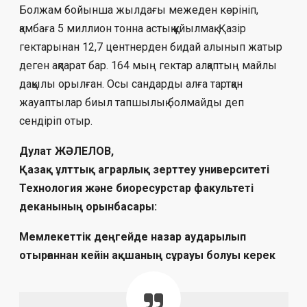
Болжам бойынша жылдағы межеден кө­рініп,
қамбаға 5 миллион тонна астық құйылмақ. Қазір
гектарынан 12,7 цент­нерден бидай алынып жатыр
деген ақ­парат бар. 164 мың гектар алқаптың майлы
дақылы орылған. Осы сандарды алға тартқан
жауаптылар биыл тапшылық болмайды деп
сендіріп отыр.
Дулат ЖӘЛЕЛОВ,
Қазақ ұлттық аграрлық зерттеу университеті
Технология және биоресурстар факультеті
деканының орынбасары:
Мемлекеттік деңгейде назар аударылып
отырғаннан кейін ақшаның сұрауы болуы керек