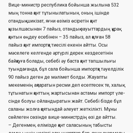
Вице-министр республика бойынша жы­лына 532
мың тонна қант тұты­ны­латынын, оның ішінде
отандық шикізат, яғ­ни өзіміз өсіретін қант
қызылшасынан 7 пайыз, отандық зауыттардың құрақ
қантын өң­деу есебінен – 35 пайыз, ал қалған 58
пайыз қант импортқа тиесілі екенін айтты. Осы
мәселеге келгенде әртүрлі дерек кезде­се­тінін
байқауға болады, себебі әу баста қант тап­шылығы
туындағанда, бұл сала бойынша импортқа тәуелділік
90 пайыз деген де мә­лімет болды. Жауапты
мекеменің ақпаратын рес­ми деп есептесек те, халық
тұтынатын қант­тың жартысынан астамы импорт үле­
сінде болуы ойландыратын жайт. Себебі біз­де бұл
саланы жолға қоятындай әлеует жет­кілікті. Мұны
сөйлеген сөзінде вице-ми­нистрдің өзі де айтты.
– Дегенмен, елімізде қант саласының та­­бысты