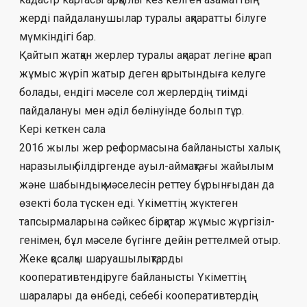
жерді пайдаланушылар туралы ақпаратты білуге
мүмкіндігі бар.
Қайтып жатқан жерлер туралы ақпа­рат легіне қарап
жұмыс жүріп жатыр деген қорытындыға келуге
болады, ендігі мәселе сол жерлердің тиімді
пайдалануы мен әділ бөлінуінде болып тұр.
Кері кеткен сала
2016 жылы жер реформасына байла­нысты халық
наразылық білдіргенде ауыл-ай­мақтағы жайылым
және шабындық мәсе­лесін реттеу бұрынғыдан да
өзекті бола түс­кен еді. Үкіметтің жүктеген
тапсырма­лары­на сәйкес бірқатар жұмыс жүргізіл­
генімен, бұл мәселе бүгінге дейін реттелмей отыр.
Жеке қосалқы шаруашылықтарды
кооперативтендіруге байланысты Үкіметтің
шаралары да өнбеді, себебі кооперативтердің