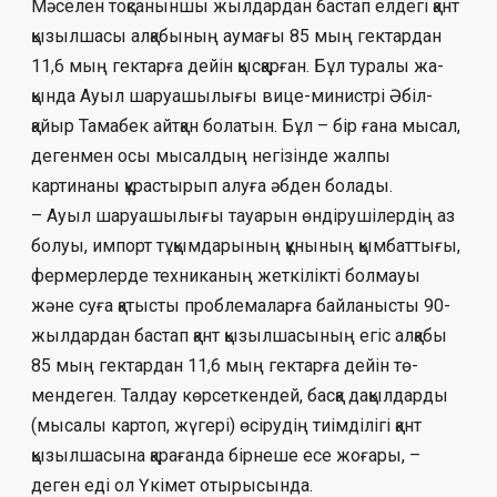
Мәселен тоқсаныншы жылдардан бас­тап елдегі қант
қызылшасы ал­қа­бының аумағы 85 мың гектардан
11,6 мың гек­тарға дейін қысқарған. Бұл туралы жа­
қында Ауыл шаруашылығы вице-министрі Әбіл­­
қайыр Тамабек айтқан болатын. Бұл – бір ғана мысал,
дегенмен осы мысалдың не­­­гізінде жалпы
картинаны құрастырып алу­ға әбден болады.
– Ауыл шаруашылығы тауарын өн­діру­шілердің аз
болуы, импорт тұқым­да­ры­ның құнының қымбаттығы,
фермерлерде тех­ни­каның жеткілікті болмауы
және суға қа­тыс­ты проблемаларға байланысты 90-
жыл­дар­дан бастап қант қызылшасының егіс алқабы
85 мың гектардан 11,6 мың гектарға дейін тө­
мендеген. Талдау көрсеткендей, басқа да­қыл­дарды
(мысалы картоп, жүгері) өсірудің тиім­ділігі қант
қызылшасына қарағанда бір­неше есе жоғары, –
деген еді ол Үкімет отырысында.