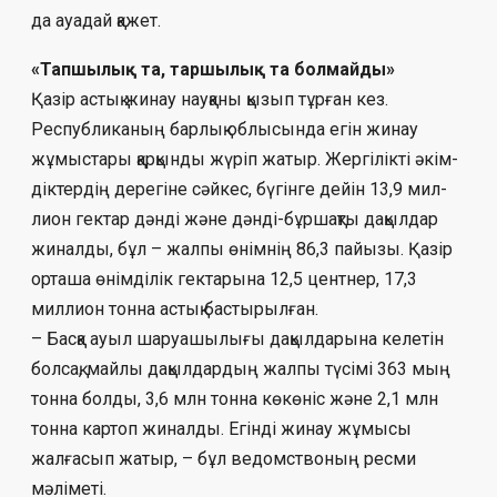
да ауа­дай қажет.
«Тапшылық та, таршылық та болмайды»
Қазір астық жинау науқаны қызып тұр­­ған кез.
Республиканың барлық об­­лысында егін жинау
жұмыстары қар­қын­ды жүріп жатыр. Жергілікті әкім­
дік­тер­дің дерегіне сәйкес, бүгінге дейін 13,9 мил­
лион гектар дәнді және дәнді-бұршақты да­­­қылдар
жиналды, бұл – жалпы өнімнің 86,3 пайызы. Қазір
орташа өнімділік гектарына 12,5 центнер, 17,3
миллион тонна астық бас­тырылған.
– Басқа ауыл шаруашылығы дақыл­дары­на келетін
болсақ, майлы дақылдардың жал­пы түсімі 363 мың
тонна болды, 3,6 млн тон­на көкөніс және 2,1 млн
тонна картоп жи­налды. Егінді жинау жұмысы
жалғасып жа­тыр, – бұл ведомствоның ресми
мәліметі.