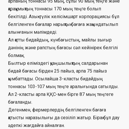
арпаның тоннасы 95 мың, сұлы 90 мың теңге және
қарақұмықтың тоннасы 170 мың теңге болып
бекітілді. Азық-түлік келі­сімшарт корпорациясы бұл
белгіленген ба­ға­лар нарықтық бағаға жақындатылып
алын­ғанын мәлімдеді.
Ал қатты бидайдың, күнбағыстың, май­лы зығыр
дәнінің және рапстың бағасы сәл кейінірек белгілі
болмақ.
Былтыр еліміздегі қуаңшылықтың сал­дарынан
бидай бағасы бірден 25 пайыз, арпа 75 пайыз
қымбаттады. Осылай­ша 3-класты бидайдың
тоннасы 103-107 мың теңге аралығында сатылды.
Ал 2-класты арпа ҚҚС-мен бірге 87 мың теңгеге
баға­лан­ды.
Дегенмен, фермерлердің белгіленген ба­ғаға
қатысты наразылығы да се­зі­ліп жатыр. Бірақ бұл дау
әдепкі жағдайға ай­налған.