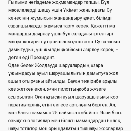
Ғылыми негіздеме жоқ, мамандар тапшы. Бұл
мәселелерді шешу үшін Үкімет жанындағы Су
кеңесінің жұ­мысын жандандыру қажет, білімді
сарап­шы­ларды жұмысқа тарту керек. Қажетті ма­
мандарды даярлау үшін бұл саладағы іргелі әрі
мықты жоғары оқу орнын анықтаған жөн. Су саласын
дамытудың үш жылдық жо­­­басын әзірлеу керек, –
деген еді Президент.
Одан бөлек Жолдауда шаруалардың өзара
ұжымдасуы ауыл шаруашы­лы­ғын дамытуға жол
ашып отырғаны айтылды. Бұған тәжірибе арқылы
көз жеткен екен, яғ­ни пилоттық жоба жүзеге
асырылған. Оған қатысқан ауыл шаруашылығы коо­
пе­ра­тивтерінің егіні екі есе артық өнім берген. Ал,
мал басы шамамен 25 пайызға көбейіпті. Яғни бізге
озық технологиялар мен білікті ма­мандардан бөлек,
нақты тетіктер мен орын­далатын тиянақты жоспарлар