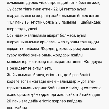
жұмысын дұрыс үйлестіретіндей тетік бол­ған жоқ.
Әу баста тілге тиек еткен 221,4 гектар ауыл
шаруашылығы жерінің жайы­лым­нан бөлек қалған
11,7 пайызы егістік бол­са, 2,3 пайызы – шабындық
жерлердің үле­сі.
Осындай жалпылама ақпарат болма­са, ауыл
шаруашылығына арналған жер туралы толыққанды
ақпарат таппайсыз. Жердің құнары, су ресурсы мен
суару жүйесі және оның жолдары жайлы
мәліметтер жан-жақта шашырап жатқанын Жолдауда
Пре­зидент те айтып өтті.
Жайылымнан бөлек, егістіктің де бі­раз бөлігі
кәдеге аспай жатады екен. Ғалымдар жүргізген
ғарыштық мони­торинг бойынша еліміздің солтүстік
және орталық аймақтарында жыл сайын 7 пайыз­дан
20 пайызға дейін егістік жерлер пайда­ла­
нылмайды.