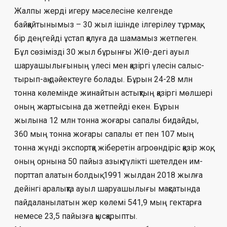
Жалпы жерді игеру мәселесіне кел­генде
байқайтынымыз – 30 жыл ішінде ілгерілеу тұрмақ,
бір деңгейді ұстап қалуға да шамамыз жетпеген.
Бұл сөзімізді 30 жыл бұрынғы ЖІӨ-дегі ауыл
шаруашы­лы­ғының үлесі мен қазіргі үлесін салыс­
ты­рып-ақ дәйектеуге болады. Бұрын 24-28 млн
тонна көлемінде жинайтын астықтың қа­зіргі мөлшері
оның жартысына да жетпейді екен. Бұрын
жылына 12 млн тонна жоғары сапалы бидайды,
360 мың тонна жоғары са­палы ет пен 107 мың
тонна жүнді экспорт­қа жіберетін агроөндіріс қазір жоқ,
оның орнына 50 пайыз азық-түлікті шетелден им­
порттап алатын болдық. 1991 жылдан 2018 жылға
дейінгі аралықта ауыл шаруашы­лы­ғы мақсатында
пайдаланылатын жер кө­ле­мі 541,9 мың гектарға
немесе 23,5 пайыз­ға қысқарыпты.