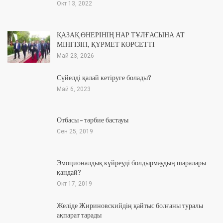
Окт 13, 2022
ҚАЗАҚ ӨНЕРІНІҢ НАР ТҰЛҒАСЫНА АТ
МІНГІЗІП, ҚҰРМЕТ КӨРСЕТТІ
Май 23, 2026
Сүйелді қалай кетіруге болады?
Май 6, 2023
Отбасы – тәрбие бастауы
Сен 25, 2019
Эмоционалдық күйреуді болдырмаудың шаралары
қандай?
Окт 17, 2019
Желіде Жириновскийдің қайтыс болғаны туралы
ақпарат тарады