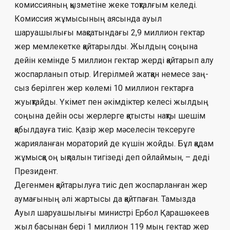
комиссияның қызметіне жеке тоқ­талғым келеді.
Комиссия жұмысының ая­сында ауыл
шаруашылығы мақсатындағы 2,9 миллион гектар
жер мемлекетке қай­тарыл­ды. Жылдың соңына
дейін кемінде 5 мил­лион гектар жерді қайтарып алу
жос­парланып отыр. Игерілмей жатқан немесе заң­
сыз берілген жер көлемі 10 миллион гек­тарға
жуықтайды. Үкімет пен әкімдіктер ке­лесі жылдың
соңына дейін осы жерлерге қатысты нақты шешім
қабылдауға тиіс. Қа­зір жер мәселесін тексеруге
жарияланған мо­раторий де күшін жойды. Бұл қадам
жұ­мыс­қа оң ықпалын тигізеді деп ойлаймын, – деді
Президент.
Дегенмен қайтарылуға тиіс деп жос­пар­ланған жер
аумағының әлі жар­ты­сы да қайтпаған. Тамызда
Ауыл шаруа­шы­лығы министрі Ербол Қарашөкеев
жыл ба­сынан бері 1 миллион 119 мың гектар жер