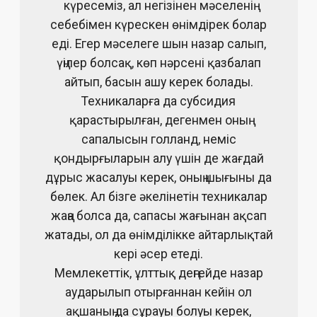
күресеміз, ал негізінен мәселенің
себебімен күрескен өнімдірек болар
еді. Егер мәселеге шын назар салып,
үңілер болсақ, көп нәрсені қазбалап
айтып, басын ашу керек болады.
Техникаларға да субсидия
қарастырылған, дегенмен оның
сапалысын голланд, неміс
қондырғыларын алу үшін де жағдай
дұрыс жасалуы керек, оның шығыны да
бөлек. Ал бізге әкелінетін техникалар
жаңа болса да, сапасы жағынан ақсап
жатады, ол да өнімділікке айтарлықтай
кері әсер етеді.
Мемлекеттік, ұлттық деңгейде назар
аударылып отырғаннан кейін ол
ақшаның да сұрауы болуы керек,