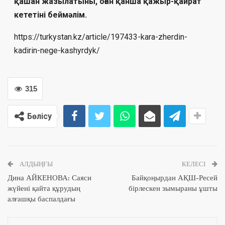
қашан жазылатыны, оған қанша қажыр-қайрат
кететіні беймәлім.
https://turkystan.kz/article/197433-kara-zherdin-
kadirin-nege-kashyrdyk/
315
Бөлісу
АЛДЫҢҒЫ
КЕЛЕСІ
Дина АЙКЕНОВА: Саяси
Байқоңырдан АҚШ-Ресей
жүйені қайта құрудың
бірлескен зымыраны ұшты
алғашқы баспалдағы