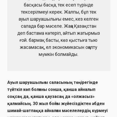
басқасы басқа, тек есеп түрінде
тексерілмеуі керек. Жалпы, бұл тек
ауыл шаруашылығы емес, кез келген
салада бар мәселе. Жаңа Қазақстан
деп бастама көтеріп, айтып жатырмыз
ғой. бармақ басты, көз қыстыға тыю
жасамасақ, ел экономикасын оңалту
мүмкін болмайды.
Ауыл шаруашылығы саласының төңірегінде
түйткіл көп болғаны сонша, қанша айналып
соқсаң да, қанша қаузасаң да «олжасыз»
қалмайсың. 30 жыл бойғы жүйесіздіктен әбден
шимай-шатпаққа айналған мәселелердің күрмеуі