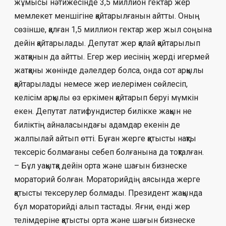
жұмысы нәтижесінде 3,5 миллион гектар жер
мемлекет меншігіне қай­тарылғанын айтты. Оның
сөзінше, қал­ған 1,5 миллион гектар жер жыл соңына
дейін қайтарылады. Депутат жер қалай қай­тарылып
жатқанын да айтты. Егер жер ие­сінің жерді игермей
жатқаны жөнінде дә­лел­дер болса, онда сот арқылы
қайтарылады не­­месе жер иелерімен сөйлесіп,
келісім ар­қы­лы өз еркімен қайтарып беруі мүмкін
екен. Депутат латифундистер билікке жақын не
биліктің айналасындағы адамдар екенін де
жалпылай айтып өтті. Бұған жерге қа­тыс­ты нақты
тексеріс болмағаны себеп бол­ға­ны­на да тоқталған.
– Бұл уақытқа дейін орта және шағын биз­­нес­ке
мораторий болған. Мораторийдің ая­­сын­да жерге
қатысты тексерулер болмады. Пре­­зидент жақында
бұл мораторийді алып тас­­тады. Яғни, енді жер
телімдеріне қатысты ор­­та және шағын бизнеске