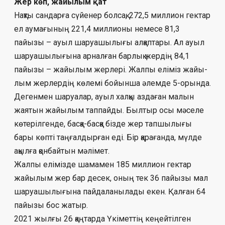
Жер көп, жайылым қат
Нақты сандарға сүйенер болсақ, 272,5 миллион гектар
ел аумағының 221,4 мил­лионы немесе 81,3
пайызы – ауыл шаруа­шы­лығы алқаптары. Ал ауыл
шаруа­шы­лы­ғы­на арналған барлық жердің 84,1
пайы­зы – жайылым жерлері. Жалпы еліміз жайы­
лым жерлердің көлемі бойынша әлем­де 5-орында.
Дегенмен шаруалар, ауыл халқы аз­да­ған малын
жаятын жайылым тап­пай­ды. Былтыр осы мәселе
көтерілгенде, бас­қа-басқа бізде жер тапшылығы
бары көп­ті таңғалдырған еді. Бір қарағанда, мүлде
ақыл­ға қонбайтын мәлімет.
Жалпы елімізде шамамен 185 мил­лион гектар
жайылым жер бар де­­сек, оның тек 36 пайызы мал
шаруашы­лы­ғы­на пайдаланылады екен. Қалған 64
пайы­зы бос жатыр.
2021 жылғы 26 қаңтарда Үкіметтің кеңей­тілген