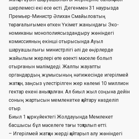
шер­лемесі екі есе өсті. Дегенмен 31 наурызда
Премьер-Министр Әлихан Смайыловтың
төрағалығымен өткен Үкімет жанындағы Эко­
номиканы монополиясыздандыру жө­нін­дегі
комиссияның екінші отырысында Ауыл
шаруашылығы министрлігі әлі де өңір­лерде
жайылым жерлері өте өзекті мәселе бо­лып
отырғанын мәлімдеді. Жалпы жауап­ты
органдардың жұмысының нәтижесінде игерілмей
жатқан, заңсыз үлестірілген жер көлемі 10 миллион
гектар екені анықталған. Ал биыл жыл соңына дейін
соның жартысын мемлекетке қайтару көзделіп
отыр.
Биыл 1 қыркүйектегі Жолдауында Мем­лекет
басшысы бұл мәселеге тағы тоқ­талып өтті.
– Игерілмей жатқан жерді қайтарып алу жө­ніндегі