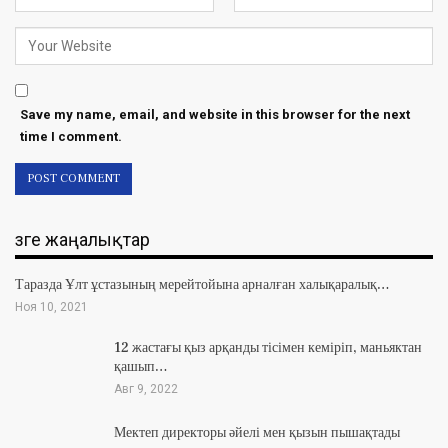
Save my name, email, and website in this browser for the next
time I comment.
Өзге жаңалықтар
Таразда Ұлт ұстазының мерейтойына арналған халықаралық…
Ноя 10, 2021
12 жастағы қыз арқанды тісімен кеміріп, маньяктан
қашып…
Авг 9, 2022
Мектеп директоры әйелі мен қызын пышақтады