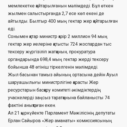
мем­лекетке қайтарылғанын мәлімдеді. Бұл өт­кен
жылмен салыстырғанда 2,7 есе көп еке­ні де
айтылды. Былтыр 400 мың гектар жер қайтарылған
еді.
Сонымен қатар министр қазір 2 мил­лион 94 мың
гектар жер иелеріне қа­­­тысты 724 жоспардан тыс
тексеру жүр­гізі­ліп жатқанын, прокуратура
органдарында 698,4 мың гектар жерді тексеру
бойынша 48 өті­ніш тіркелгенін мәлімдеді.
Жыл басынан тамыз айының ор­та­сы­на дейін Ауыл
шаруашылығы ми­­­нистрлігіне қарасты Жер
ресурстарын бас­қару комитеті әкімдіктердің
учаскелерді заң­сыз таратқанына байланысты 74
фактіні анық­таған екен.
Ал 21 қыркүйекте Парламент Мәжілі­сі­нің депутаты
Ерлан Сайыров «Жер аманаты» ко­миссиясының