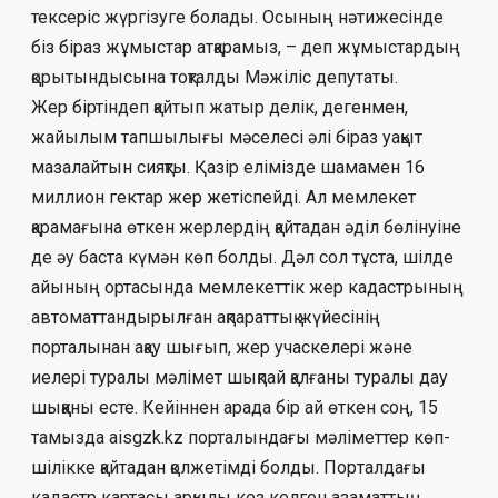
тексеріс жүргізу­ге бо­лады. Осының нәтижесінде
біз біраз жұ­­­мыс­­тар атқарамыз, – деп жұмыстардың
қо­ры­тындысына тоқталды Мәжіліс депу­таты.
Жер біртіндеп қайтып жатыр делік, дегенмен,
жайылым тапшылығы мә­селесі әлі біраз уақыт
мазалайтын сияқты. Қа­зір елімізде шамамен 16
миллион гектар жер жетіспейді. Ал мемлекет
қарамағына өт­кен жерлердің қайтадан әділ бөлінуіне
де әу баста күмән көп болды. Дәл сол тұста, шіл­де
айының ортасында мемлекеттік жер ка­дастры­ның
автоматтандырылған ақпарат­тық жүйесінің
порталынан ақау шығып, жер учаскелері және
иелері туралы мәлімет шық­пай қалғаны туралы дау
шыққаны есте. Кейін­нен арада бір ай өткен соң, 15
тамызда aisgzk.kz порталындағы мәліметтер көп­
шілікке қайтадан қолжетімді болды. Пор­талдағы
кадастр картасы арқылы кез келген азаматтың