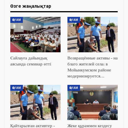
Өзге жаңалықтар
ҚОҒАМ
ҚОҒАМ
Cайлауға дайындық
Возвращённые активы – на
аясында семинар өтті
благо жителей села: в
Мойынкумском районе
модернизируется…
ҚОҒАМ
ҚОҒАМ
Қайтарылған активтер –
Жеке құраммен кездесу