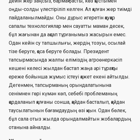
дейін жер заңсыз, бармақ басты, көз қыс­тымен
оңды-солды үлестіріліп келген. Ал қалған жер тиімді
пайдаланылмайды. Оны дұрыс игере­тін қауқар
сапалы технологиялар мен сауатты ма­ман десек,
бұл жағынан да ақсап тұрғанымыз жа­сырын емес.
Одан кейін су тапшылығы, жердің тозуы, осылай
тізе беруге, қоса беруге болады. Пре­зидент
тапсырмасында жалпы еліміздің аг­ро­ө­неркәсіп
кешені келесі жылдан бастап жаңа әрі тұрақты
ереже бойынша жұмыс істеуі қажет екені айтылды.
Дегенмен, тапсырманың орындалатынына
сенімнен гөрі күмән көп, себебі проблема­ның
қордаланып қалғаны сонша, қайдан баста­лып, қайдан
таусылатынын бағамдаудың өзі қиын. Одан бөлек,
бұл сала отыз жылда орын­дал­майтын жобалардың
отанына айналды.