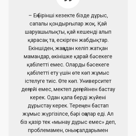
– Ең бірінші кезекте бізде дұрыс,
сапалы қондырғылар жоқ. Қай
шаруашылықты, қай кешенді алып
қарасақ та, ескірген жабдықтар.
Екіншіден, жаңадан келіп жатқан
мамандар, өкінішке қарай бәсекеге
қабілетті емес. Оларды бәсекеге
қабілетті ету үшін өте көп жұмыс
істелуге тиіс. Өте көп. Университет
деңгейі емес, мектеп деңгейінен бастау
керек. Одан қала берді жүйені
дұрыстау керек. Тереңнен бастап
жұмыс жүргізілсе, бәрі оңалар еді. Ал
біз қазір тек «мынау дұрыс емес» деп,
проблемамен, оның салдарымен