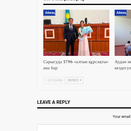
Аймақ
Аймақ
Сарысуда 1796 «алтын құрсақты»
Аудан әк
ана бар
кездесул
АЛДЫҢҒЫ
КЕЛЕСІ
LEAVE A REPLY
Your email