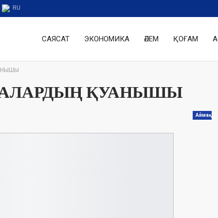
RU
САЯСАТ
ЭКОНОМИКА
ӘЛЕМ
ҚОҒАМ
А
АНЫШЫ
ЛАЛАРДЫҢ ҚУАНЫШЫ
Аймақ