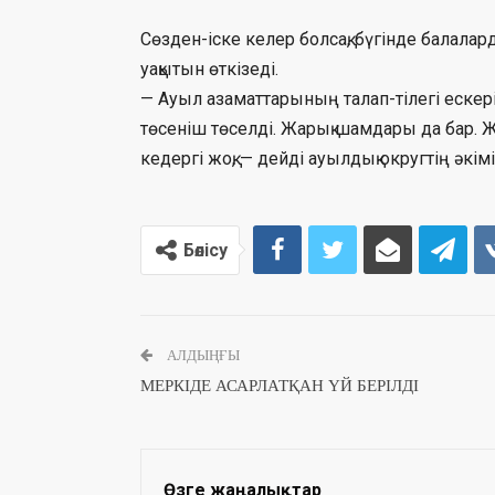
Сөзден-іске келер болсақ, бүгінде балал
уақытын өткізеді.
— Ауыл азаматтарының талап-тілегі ескер
төсеніш төселді. Жарық шамдары да бар. Ж
кедергі жоқ, — дейді ауылдық округтің әкі
Бөлісу
АЛДЫҢҒЫ
МЕРКІДЕ АСАРЛАТҚАН ҮЙ БЕРІЛДІ
Өзге жаңалықтар