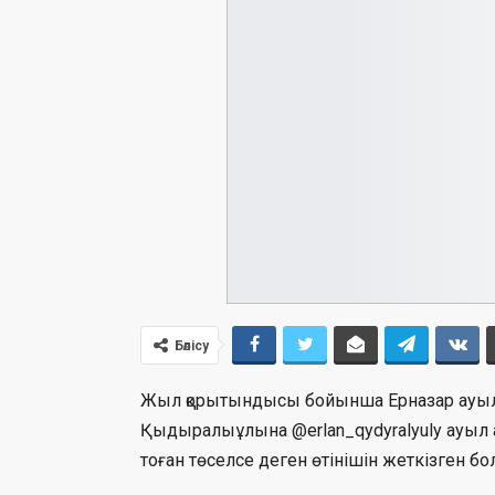
Бөлісу
Жыл қорытындысы бойынша Ерназар ауылды
Қыдыралыұлына @erlan_qydyralyuly ауыл 
тоған төселсе деген өтінішін жеткізген бо