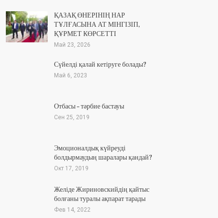
ҚАЗАҚ ӨНЕРІНІҢ НАР
ТҰЛҒАСЫНА АТ МІНГІЗІП,
ҚҰРМЕТ КӨРСЕТТІ
Май 23, 2026
Сүйелді қалай кетіруге болады?
Май 6, 2023
Отбасы – тәрбие бастауы
Сен 25, 2019
Эмоционалдық күйреуді
болдырмаудың шаралары қандай?
Окт 17, 2019
Желіде Жириновскийдің қайтыс
болғаны туралы ақпарат тарады
Фев 14, 2022