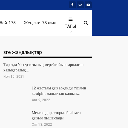
бай-175
Жеңіске-75 жыл
ТАҒЫ
Өзге жаңалықтар
Таразда Ұлт ұстазының мерейтойына арналған
халықаралық…
Ноя 10, 2021
12 жастағы қыз арқанды тісімен
кеміріп, маньяктан қашып…
Авг 9, 2022
Мектеп директоры әйелі мен
қызын пышақтады
Окт 13, 2022