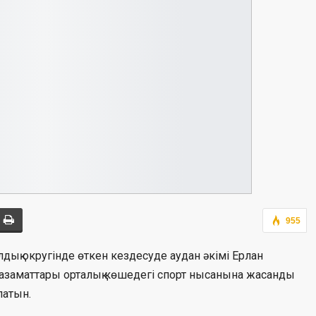
955
қ округінде өткен кездесуде аудан әкімі Ерлан
азаматтары орталық көшедегі спорт нысанына жасанды
латын.