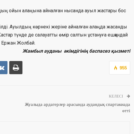
ардың ойын алаңына айналған нысанда ауыл жастары бос
ілді. Ауылдың көрнекі жеріне айналған алаңда жасанды
астар түнде де салауатты өмір салтын ұстануға ешқандай
мі Ержан Жолбай.
Жамбыл ауданы әкімдігінің баспасөз қызметі
955
КЕЛЕСІ
Жуалыда ардагерлер арасында аудандық спартакиада
өтті