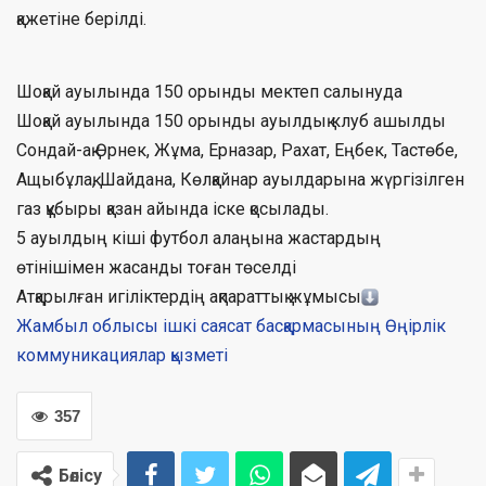
қажетіне берілді.
Шоқай ауылында 150 орынды мектеп салынуда
Шоқай ауылында 150 орынды ауылдық клуб ашылды
Сондай-ақ Өрнек, Жұма, Ерназар, Рахат, Еңбек, Тастөбе,
Ащыбұлақ, Шайдана, Көлқайнар ауылдарына жүргізілген
газ құбыры қазан айында іске қосылады.
5 ауылдың кіші футбол алаңына жастардың
өтінішімен жасанды тоған төселді
Атқарылған игіліктердің ақпараттық жұмысы
Жамбыл облысы ішкі саясат басқармасының Өңірлік
коммуникациялар қызметі
357
Бөлісу