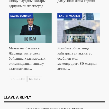
жинау науқаны жоғары
дамуының жаңа серпіні
қарқынмен жалғасуда
БАСТЫ ЖАҢАЛЫҚ
БАСТЫ ЖАҢАЛЫҚ
Мемлекет басшысы
Жамбыл облысында
Жасанды интеллект
қайтарылған активтер
бойынша халықаралық
есебінен елді
олимпиаданың ашылу
мекендердегі 80 мыңнан
салтанатына…
астам…
АЛДЫҢҒЫ
КЕЛЕСІ
LEAVE A REPLY