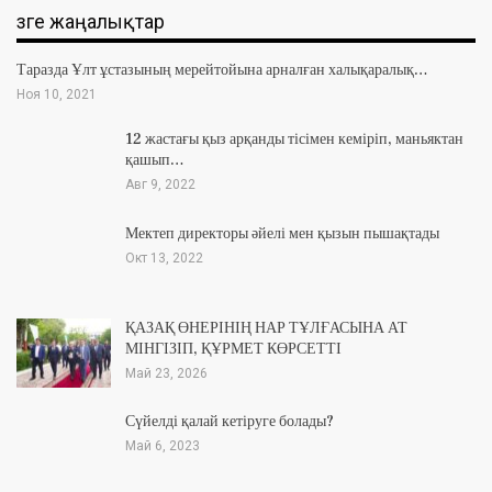
Өзге жаңалықтар
Таразда Ұлт ұстазының мерейтойына арналған халықаралық…
Ноя 10, 2021
12 жастағы қыз арқанды тісімен кеміріп, маньяктан
қашып…
Авг 9, 2022
Мектеп директоры әйелі мен қызын пышақтады
Окт 13, 2022
ҚАЗАҚ ӨНЕРІНІҢ НАР ТҰЛҒАСЫНА АТ
МІНГІЗІП, ҚҰРМЕТ КӨРСЕТТІ
Май 23, 2026
Сүйелді қалай кетіруге болады?
Май 6, 2023