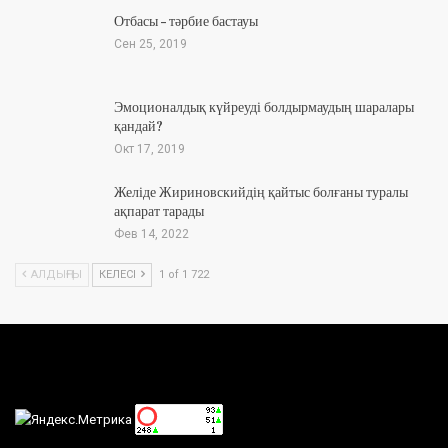
Отбасы – тәрбие бастауы
Сен 25, 2019
Эмоционалдық күйреуді болдырмаудың шаралары
қандай?
Окт 17, 2019
Желіде Жириновскийдің қайтыс болғаны туралы
ақпарат тарады
Фев 14, 2022
АЛДЫҢҒЫ
КЕЛЕСІ
1 of 1 722