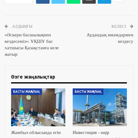
АЛДЫҢҒЫ
КЕЛЕСІ
«Әскери басшылықпен
Аудандық имамдармен
кездесеміз»: ҰҚШҰ бас
кездесу
хатшысы Қазақстанға келе
жатыр
Өзге жаңалықтар
БАСТЫ ЖАҢАЛЫҚ
БАСТЫ ЖАҢАЛЫҚ
Жамбыл облысында егін
Инвестиция – өңір