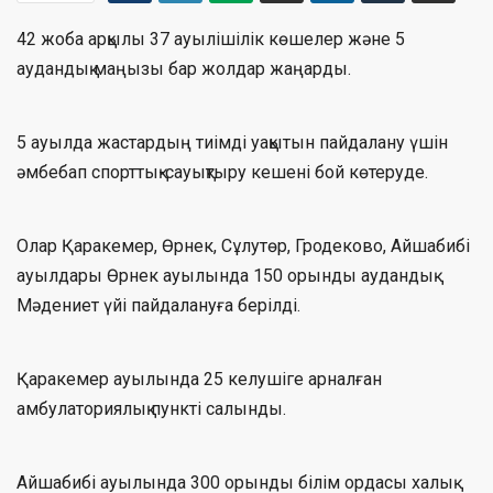
42 жоба арқылы 37 ауылішілік көшелер және 5
аудандық маңызы бар жолдар жаңарды.
5 ауылда жастардың тиімді уақытын пайдалану үшін
әмбебап спорттық-сауықтыру кешені бой көтеруде.
Олар Қаракемер, Өрнек, Сұлутөр, Гродеково, Айшабибі
ауылдары Өрнек ауылында 150 орынды аудандық
Мәдениет үйі пайдалануға берілді.
Қаракемер ауылында 25 келушіге арналған
амбулаториялық пункті салынды.
Айшабибі ауылында 300 орынды білім ордасы халық