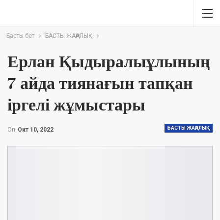
Басты бет
БАСТЫ ЖАҢАЛЫҚ
Ерлан Қыдыралыұлының
7 айда тиянағын тапқан
іргелі жұмыстары
БАСТЫ ЖАҢАЛЫҚ
On
Окт 10, 2022