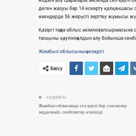
Алдын алу шаралары аясында сел қаупі бар
деген жазуы бар 14 ескерту қалқаншасы 
өзендерде 56 жерүсті зерттеу жұмысы жүр
Қазіргі таңда облыс әкімінің тапсырмасын
тасқыны қаупінің алдын алу бойынша сенбі
Жамбыл облысының әкімдігі
Бөлісу
АЛДЫҢҒЫ
Жамбыл облысында сел қаупі бар учаскелер
зерделеніп, сенбіліктер өткізілді