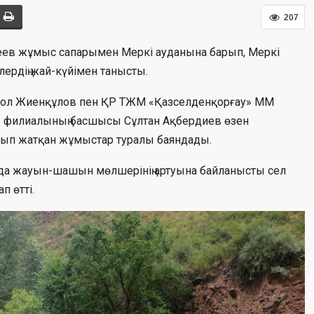
207
ев жұмыс сапарымен Меркі ауданына барып, Меркі
лердің жай-күйімен танысты.
Ербол Жиенқұлов пен ҚР ТЖМ «Қазселденқорғау» ММ
 филиалының басшысы Сұлтан Ақбердиев өзен
лып жатқан жұмыстар туралы баяндады.
арда жауын-шашын мөлшерінің артуына байланысты сел
п өтті.