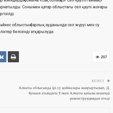
 өзендердің бойына «Сақ болыңыз! Сел қауіпті аймақ»
орнатылды. Сонымен қатар облыстағы сел қаупі жоғары
гізілді.
а сәйкес облыстың барлық ауданында сел жүруі мен су
ліктер белсенді атқарылуда.
207
КЕЛЕСІ
Алматы облысында ірі су қоймалары жаңғыртылып, Д.
Қонаев атындағы Үлкен Алматы каналы кешенді
реконструкциядан өтеді