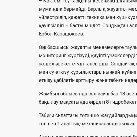
– Көктемгі су тасқыны кезеңі аяқталғаным
мүмкіндік бермейді. Барлық жауапты мем
үйлестіріліп, қажетті техника мен күш-құ
қауіпсіздігі – басты міндет. Сондықтан а
Ербол Қарашөкеев.
Өңір басшысы жауапты мекемелерге таулы 
мониторинг жүргізуді, қауіпті учаскелерд
жедел әрекет етуді тапсырды. Сондай-ақ 
мен су өткізу құрылыстарының жай-күйіне
өткізу қабілетін арттыру және табиғи ке
Жамбыл облысында сел қаупі бар 18 өзен 
бақылау мақсатында өңірдегі 8 гидробекетт
Табиғи сипаттағы төтенше жағдайлардың а
топ пен 1 апаттық-механикаландырылған 