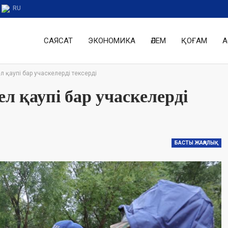
RU
САЯСАТ
ЭКОНОМИКА
ӘЛЕМ
ҚОҒАМ
А
 қаупі бар учаскелерді тексерді
л қаупі бар учаскелерді
БАСТЫ ЖАҢАЛЫҚ