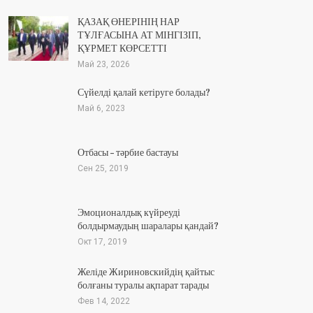
ҚАЗАҚ ӨНЕРІНІҢ НАР
ТҰЛҒАСЫНА АТ МІНГІЗІП,
ҚҰРМЕТ КӨРСЕТТІ
Май 23, 2026
Сүйелді қалай кетіруге болады?
Май 6, 2023
Отбасы – тәрбие бастауы
Сен 25, 2019
Эмоционалдық күйреуді
болдырмаудың шаралары қандай?
Окт 17, 2019
Желіде Жириновскийдің қайтыс
болғаны туралы ақпарат тарады
Фев 14, 2022