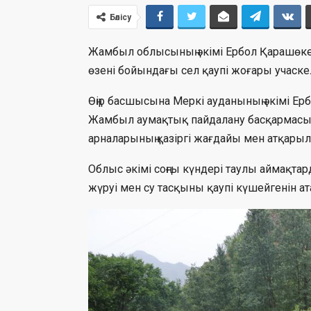
Бөлісу
Жамбыл облысының әкімі Ербол Қарашөке
өзені бойындағы сел қаупі жоғары учаске
Өңір басшысына Меркі ауданының әкімі 
Жамбыл аумақтық пайдалану басқармасы
арналарының қазіргі жағдайы мен атқары
Облыс әкімі соңғы күндері таулы аймақт
жүруі мен су тасқыны қаупі күшейгенін ата