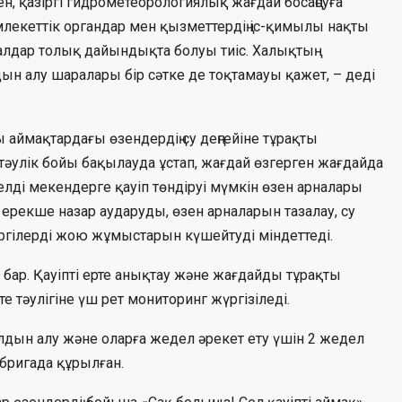
ен, қазіргі гидрометеорологиялық жағдай босаңсуға
лекеттік органдар мен қызметтердің іс-қимылы нақты
ралдар толық дайындықта болуы тиіс. Халықтың
лдын алу шаралары бір сәтке де тоқтамауы қажет, – деді
аймақтардағы өзендердің су деңгейіне тұрақты
і тәулік бойы бақылауда ұстап, жағдай өзгерген жағдайда
елді мекендерге қауіп төндіруі мүмкін өзен арналары
 ерекше назар аударуды, өзен арналарын тазалау, су
дергілерді жою жұмыстарын күшейтуді міндеттеді.
бар. Қауіпті ерте анықтау және жағдайды тұрақты
е тәулігіне үш рет мониторинг жүргізіледі.
лдын алу және оларға жедел әрекет ету үшін 2 жедел
бригада құрылған.