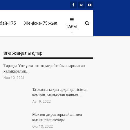
бай-175
Жеңіске-75 жыл
ТАҒЫ
Өзге жаңалықтар
Таразда Ұлт ұстазының мерейтойына арналған
халықаралық…
Ноя 10, 2021
12 жастағы қыз арқанды тісімен
кеміріп, маньяктан қашып…
Авг 9, 2022
Мектеп директоры әйелі мен
қызын пышақтады
Окт 13, 2022