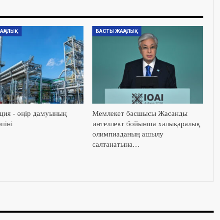
АҢАЛЫҚ
БАСТЫ ЖАҢАЛЫҚ
ция – өңір дамуының
Мемлекет басшысы Жасанды
піні
интеллект бойынша халықаралық
олимпиаданың ашылу
салтанатына…