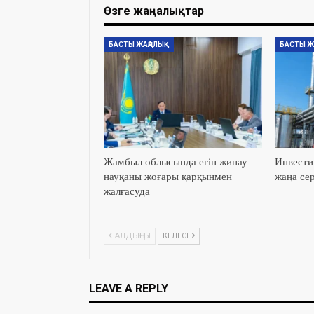
Өзге жаңалықтар
БАСТЫ ЖАҢАЛЫҚ
БАСТЫ Ж
Жамбыл облысында егін жинау
Инвести
науқаны жоғары қарқынмен
жаңа сер
жалғасуда
АЛДЫҢҒЫ
КЕЛЕСІ
LEAVE A REPLY