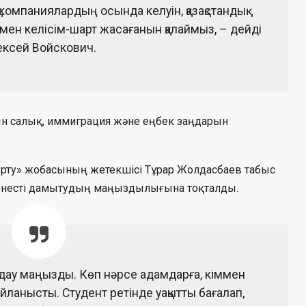
 компаниялардың осында келуін, қазақстандық
ен келісім-шарт жасағанын қалаймыз, – дейді
ексей Войскович.
рын салық, иммиграция және еңбек заңдарын
рту» жобасының жетекшісі Тұрар Жолдасбаев табыс
изнесті дамытудың маңыздылығына тоқталды.
ңдау маңызды. Көп нәрсе адамдарға, кіммен
йланысты. Студент ретінде уақытты бағалап,