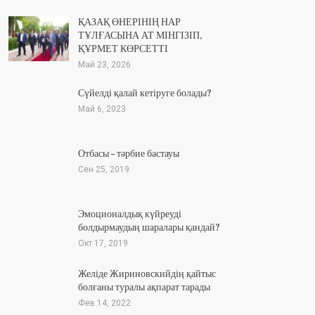
ҚАЗАҚ ӨНЕРІНІҢ НАР
ТҰЛҒАСЫНА АТ МІНГІЗІП,
ҚҰРМЕТ КӨРСЕТТІ
Май 23, 2026
Сүйелді қалай кетіруге болады?
Май 6, 2023
Отбасы – тәрбие бастауы
Сен 25, 2019
Эмоционалдық күйреуді
болдырмаудың шаралары қандай?
Окт 17, 2019
Желіде Жириновскийдің қайтыс
болғаны туралы ақпарат тарады
Фев 14, 2022