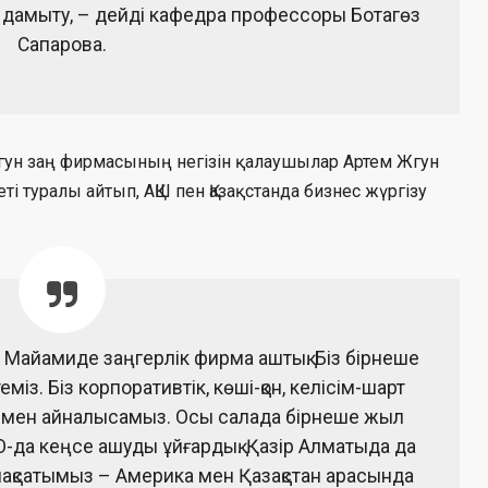
н дамыту, – дейді кафедра профессоры Ботагөз
Сапарова.
гун заң фирмасының негізін қалаушылар Артем Жгун
 туралы айтып, АҚШ пен Қазақстанда бизнес жүргізу
 Майамиде заңгерлік фирма аштық. Біз бірнеше
міз. Біз корпоративтік, көші-қон, келісім-шарт
лерімен айналысамыз. Осы салада бірнеше жыл
О-да кеңсе ашуды ұйғардық. Қазір Алматыда да
ақсатымыз – Америка мен Қазақстан арасында