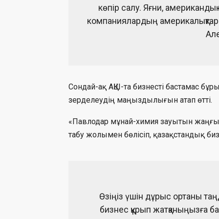
көпір салу. Яғни, американдық
компаниялардың америкалықтарм
Ал
Сондай-ақ АҚШ-та бизнесті бастамас бұ
зерделеудің маңыздылығын атап өтті.
«Павлодар мұнай-химия зауытын жаңғы
табу жолымен бөлісіп, қазақстандық б
Өзіңіз үшін дұрыс ортаны та
бизнес құрып жатқаныңызға ба