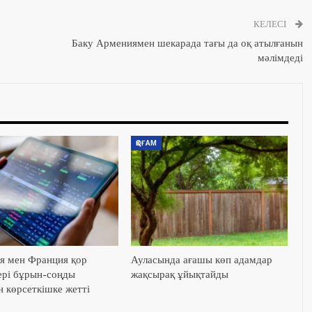
КЕЛЕСІ
Баку Армениямен шекарада тағы да оқ атылғанын
мәлімдеді
ҚОҒАМ
я мен Франция қор
Ауласында ағашы көп адамдар
ері бұрын-соңды
жақсырақ ұйықтайды
н көрсеткішке жетті