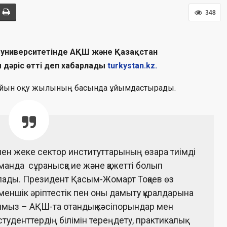
348
қ университетінде АҚШ және Қазақстан
 дәріс өтті деп хабарлады
turkystan.kz.
сайын оқу жылының басында ұйымдастырады.
пен жеке сектор институттарының өзара тиімді
аманда сұранысқа ие және қажетті болып
ады. Президент Қасым-Жомарт Тоқаев өз
ншік әріптестік пен оны дамыту құралдарына
тымыз – АҚШ-та отандық кәсіпорындар мен
туденттердің білімін тереңдету, практикалық