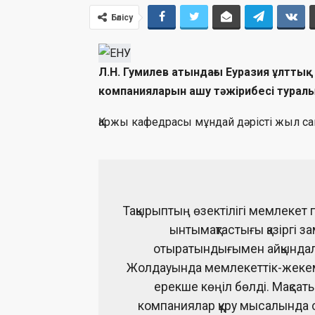
Бөлісу
Л.Н. Гумилев атындағы Еуразия ұлтты
компанияларын ашу тәжірибесі туралы
Қаржы кафедрасы мұндай дәрісті жыл 
Тақырыптың өзектілігі мемлекет 
ынтымақтастығы қазіргі з
отыратындығымен айқындал
Жолдауында мемлекеттік-жекеме
ерекше көңіл бөлді. Мақса
компаниялар құру мысалында с