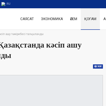
RU
САЯСАТ
ЭКОНОМИКА
ӘЛЕМ
ҚОҒАМ
А
әсіп ашу тәжірибесі талқыланды
азақстанда кәсіп ашу
нды
ҚОҒАМ