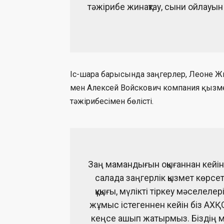
тәжірибе жинақтау, сыни ойлауы
Іс-шара барысында заңгерлер, Леоне Ж
мен Алексей Войскович компания қызметі
тәжірибесімен бөлісті.
Заң мамандығын оқығаннан кейін
салада заңгерлік қызмет көрсете
құқығы, мүлікті тіркеу мәселе
жұмыс істегеннен кейін біз АХҚ
кеңсе ашып жатырмыз. Біздің м