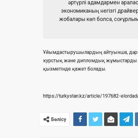
әртүрлі адамдармен арала
экономиканың негізгі драйвер
жобалары көп болса, соғұрлым 
Ұйымдастырушылардың айтуынша, дәріст
курстық және дипломдық жұмыстарды о
қызметінде қажет болады.
https://turkystan.kz/article/197682-elorda
Бөлісу