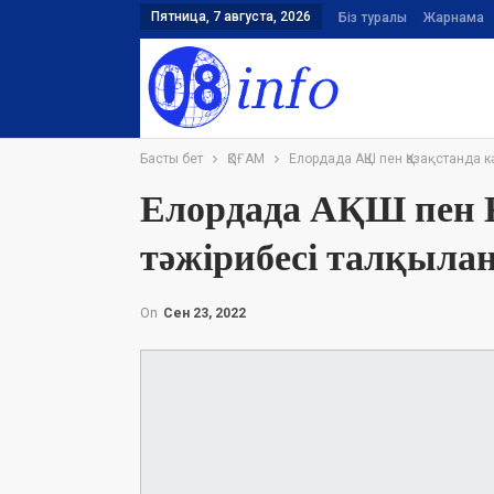
Пятница, 7 августа, 2026
Біз туралы
Жарнама
Басты бет
ҚОҒАМ
Елордада АҚШ пен Қазақстанда к
Елордада АҚШ пен Қ
тәжірибесі талқыла
On
Сен 23, 2022