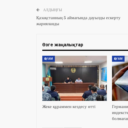
АЛДЫҢҒЫ
Қазақстанның 5 аймағында дауылды ескерту
жарияланды
Өзге жаңалықтар
ҚОҒАМ
ҚОҒАМ
Жеке құраммен кездесу өтті
Германи
индекст
болмаға