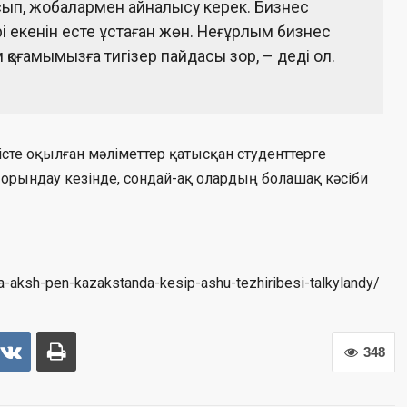
сып, жобалармен айналысу керек. Бизнес
і екенін есте ұстаған жөн. Неғұрлым бизнес
қоғамымызға тигізер пайдасы зор, – деді ол.
е оқылған мәліметтер қатысқан студенттерге
рындау кезінде, сондай-ақ олардың болашақ кәсіби
da-aksh-pen-kazakstanda-kesip-ashu-tezhiribesi-talkylandy/
348