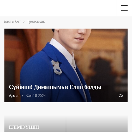
Басты бет
Тәуелсіздік
Сүйінші! Димашымыз Елші болды
Админ
Фев 15, 2024
ЕЛІМІЗ ҮШІН