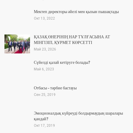
Мектеп директоры әйелі мен қызын пышақтады
Окт 13, 2022
ҚАЗАҚ ӨНЕРІНІҢ НАР ТҰЛҒАСЫНА АТ
МІНГІЗІП, ҚҰРМЕТ КӨРСЕТТІ
Май 23, 2026
Сүйелді қалай кетіруге болады?
Май 6, 2023
Отбасы – тәрбие бастауы
Сен 25, 2019
Эмоционалдық күйреуді болдырмаудың шаралары
қандай?
Окт 17, 2019