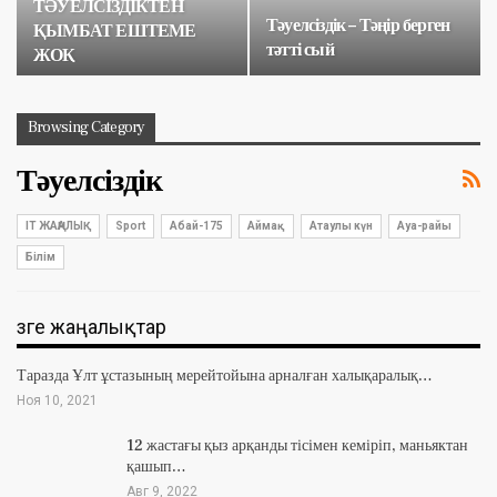
ТӘУЕЛСІЗДІКТЕН
Тәуелсіздік – Тәңір берген
ҚЫМБАТ ЕШТЕМЕ
тәтті сый
ЖОҚ
Browsing Category
Тәуелсіздік
IT ЖАҢАЛЫҚ
Sport
Абай-175
Аймақ
Атаулы күн
Ауа-райы
Білім
Өзге жаңалықтар
Таразда Ұлт ұстазының мерейтойына арналған халықаралық…
Ноя 10, 2021
12 жастағы қыз арқанды тісімен кеміріп, маньяктан
қашып…
Авг 9, 2022