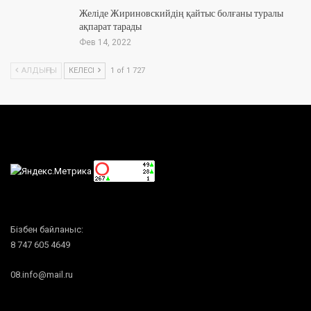
Желіде Жириновскийдің қайтыс болғаны туралы
ақпарат тарады
Фев 14, 2022
АЛДЫҢҒЫ
КЕЛЕСІ
1 of 1 727
Бізбен байланыс:
8 747 605 4649
08.info@mail.ru