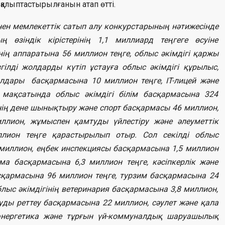
қалыптастырылғанын атап өтті.
ен мемлекеттік сатып алу конкурстарының нәтижесінде
 өзіндік кірістерінің 1,1 миллиард теңгеге өсуіне
ің аппаратына 56 миллион теңге, облыс әкімдігі қаржы
ілді жолдарды күтіп ұстауға облыс әкімдігі құрылыс,
лдары басқармасына 10 миллион теңге, IT-лицей және
мақсатында облыс әкімдігі білім басқармасына 324
гінің дене шынықтыру және спорт басқармасы 46 миллион,
ллион, жұмыспен қамтуды үйлестіру және әлеуметтік
лион теңге қарастырылып отыр. Сол секілді облыс
5 миллион, еңбек инспекциясы басқармасына 1,5 миллион
ама басқармасына 6,3 миллион теңге, кәсіпкерлік және
қармасына 96 миллион теңге, турзим басқармасына 24
блыс әкімдігінің ветеринария басқармасына 3,8 миллион,
уды реттеу басқармасына 22 миллион, сәулет және қала
энергетика және тұрғын үй-коммуналдық шаруашылық