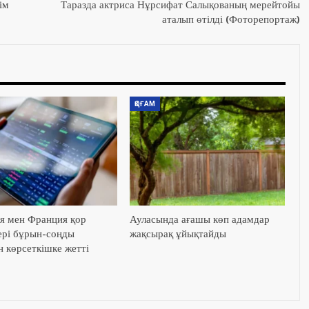
ім
Таразда актриса Нұрсифат Салықованың мерейтойы
аталып өтілді (Фоторепортаж)
ҚОҒАМ
я мен Франция қор
Ауласында ағашы көп адамдар
ері бұрын-соңды
жақсырақ ұйықтайды
н көрсеткішке жетті