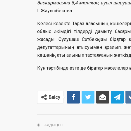
басқармасына 8,4 миллион, ауыл шаруаш
Г.Жауынбекова.
Келесі кезекте Тараз қаласының көшелер
облыс әкімдігі тілдерді дамыту басқ
жасады. Сұлушаш Сәтбекқызы бірқатар к
депутаттарының қатысуымен қаралып, же
көшенің аты алынып тасталғанын жеткізді
Күн тәртібінде өзге де бірқатар мәселелер
Бөлісу
АЛДЫҢҒЫ