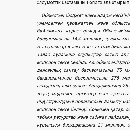
әлеуметтік бастаманы негізге ала отырып 
– Облыстық бюджет шығындары негізінін
үнемделген қаражатпен және облыстың
байланысты қарастырылды. Облыс әкімін
басқармасына 14,4 миллион, қысқы мезг
жолаушылар көлігі және автомобиль жо
Талас ауданына оқулықтар сатып алу 
миллион теңге бөлінді. Ал, облыс әкімді
денсаулық сақтау басқармасына 75 ми
бағдарламалар басқармасына 275 мил
әкімдігінің ішкі саясат басқармасына 2
теңге, мәдениет, архивтер және құжатт
индустриалды-инновациялық дамыту бас
миллион теңге бөлінді. Сонымен қатар, о
табиғи ресурстар және табиғат пайдалан
құрылысы басқармасына 21 миллион, 