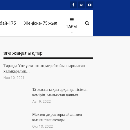
бай-175
Жеңіске-75 жыл
ТАҒЫ
Өзге жаңалықтар
Таразда Ұлт ұстазының мерейтойына арналған
халықаралық…
Ноя 10, 2021
12 жастағы қыз арқанды тісімен
кеміріп, маньяктан қашып…
Авг 9, 2022
Мектеп директоры әйелі мен
қызын пышақтады
Окт 13, 2022