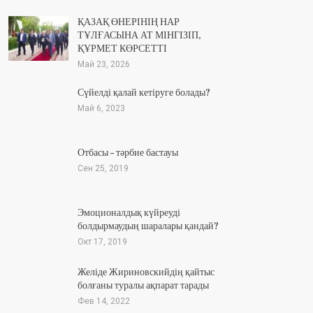
ҚАЗАҚ ӨНЕРІНІҢ НАР
ТҰЛҒАСЫНА АТ МІНГІЗІП,
ҚҰРМЕТ КӨРСЕТТІ
Май 23, 2026
Сүйелді қалай кетіруге болады?
Май 6, 2023
Отбасы – тәрбие бастауы
Сен 25, 2019
Эмоционалдық күйреуді
болдырмаудың шаралары қандай?
Окт 17, 2019
Желіде Жириновскийдің қайтыс
болғаны туралы ақпарат тарады
Фев 14, 2022