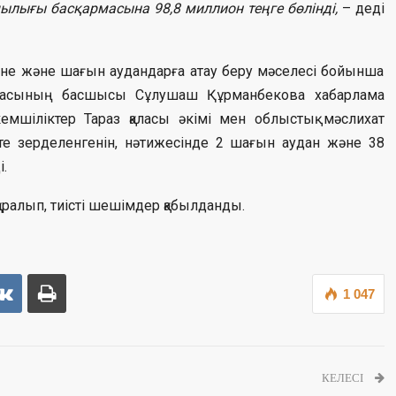
ылығы басқармасына 98,8 миллион теңге бөлінді,
– деді
іне және шағын аудандарға атау беру мәселесі бойынша
армасының басшысы Сұлушаш Құрманбекова хабарлама
емшіліктер Тараз қаласы әкімі мен облыстық мәслихат
те зерделенгенін, нәтижесінде 2 шағын аудан және 38
.
 қаралып, тиісті шешімдер қабылданды.
1 047
КЕЛЕСІ