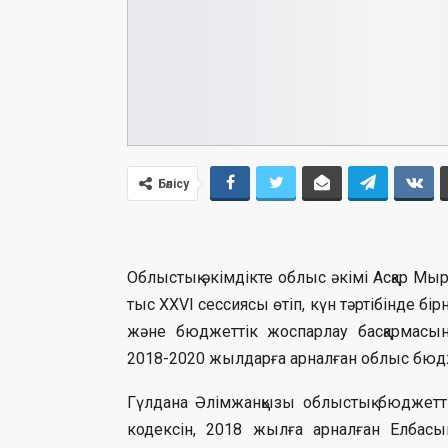
Бөлісу
Облыстық әкімдікте облыс әкімі Асқар Мы
тыс XXVІ сессиясы өтіп, күн тәртібінде б
және бюджеттік жоспарлау басқармас
2018-2020 жылдарға арналған облыс бюдж
Гүлдана Әлімжанқызы облыстық бюджетт
кодексін, 2018 жылға арналған Елбас