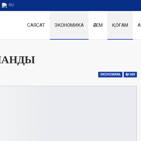
RU
САЯСАТ
ЭКОНОМИКА
ӘЛЕМ
ҚОҒАМ
А
ЛАНДЫ
ЭКОНОМИКА
ҚОҒАМ