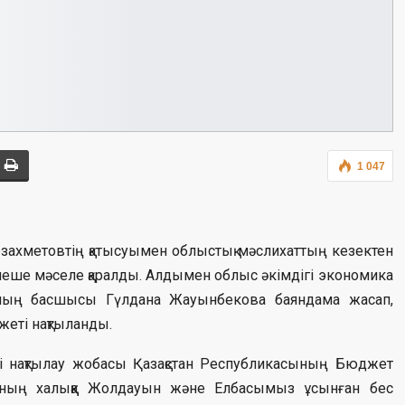
1 047
рзахметовтің қатысуымен облыстық мәслихаттың кезектен
ірнеше мәселе қаралды. Алдымен облыс әкімдігі экономика
ының басшысы Гүлдана Жауынбекова баяндама жасап,
еті нақтыланды.
і нақтылау жобасы Қазақстан Республикасының Бюджет
ының халыққа Жолдауын және Елбасымыз ұсынған бес