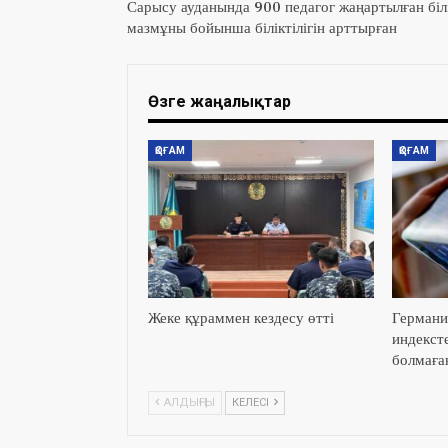
Сарысу ауданында 900 педагог жаңартылған біл
мазмұны бойынша біліктілігін арттырған
Өзге жаңалықтар
ҚОҒАМ
ҚОҒАМ
Жеке құраммен кездесу өтті
Германи
индекст
болмаға
АЛДЫҢҒЫ
КЕЛЕСІ