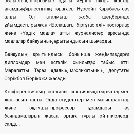
облыстық пікірсайыс одағы «Еркін пікір» жастар
қоғамдық бірлестігінің төрағасы Нұрсейіт Қарабаев сөз
алды. Ол аталмыш жоба шеңберінде
ұйымдастырылған «Болашағы біртұтас ел!» посторлар
және «Үздік мақала» атты журналистер арасында
мақалалар байқауының қорытындысын шығарды.
Байқаудың қорытындысы бойынша жеңімпаздарға
дипломдар мен естелік сыйлықтар табыс етті.
Марапатты Тараз қалалық мәслихатының депутаты
Серікбол Берікқожа жасады.
Конференцияның жалғасы секциялық отырыстармен
жалғасын тапты. Онда студенттер мен магистранттар
және оқытушы-профессор құрамдары өз
баяндамаларын жасап, ортаға түрлы ой-пікірлерді
салды.