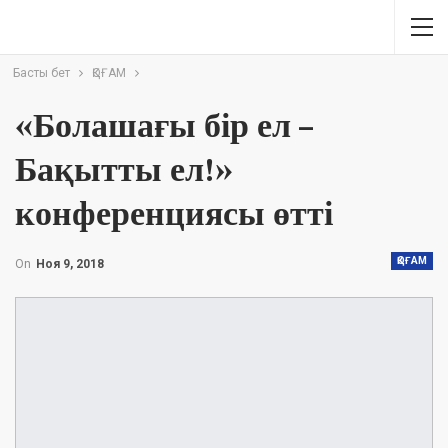
Басты бет
ҚОҒАМ
«Болашағы бір ел –
Бақытты ел!»
конференциясы өтті
ҚОҒАМ
On
Ноя 9, 2018