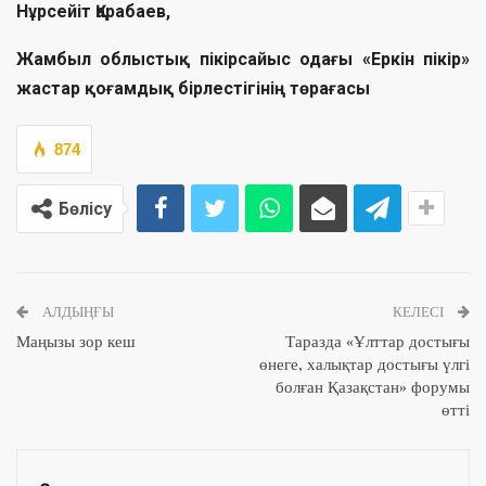
Нұрсейіт Қарабаев,
Жамбыл облыстық пікірсайыс одағы «Еркін пікір»
жастар қоғамдық бірлестігінің төрағасы
874
Бөлісу
АЛДЫҢҒЫ
КЕЛЕСІ
Маңызы зор кеш
Таразда «Ұлттар достығы
өнеге, халықтар достығы үлгі
болған Қазақстан» форумы
өтті