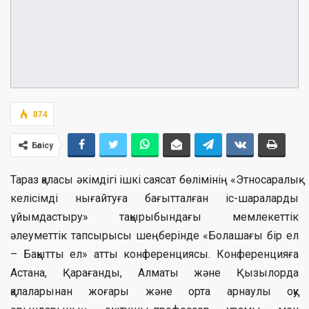
874
Бөлісу
Тараз қаласы әкімдігі ішкі саясат бөлімінің «Этносаралық
келісімді нығайтуға бағытталған іс-шараларды
ұйымдастыру» тақырыбындағы мемлекеттік
әлеуметтік тапсырысы шеңберінде «Болашағы бір ел
– Бақытты ел» атты конференциясы. Конференцияға
Астана, Қарағанды, Алматы және Қызылорда
қалаларынан жоғары және орта арнаулы оқу