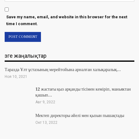
Save my name, email, and website in this browser for the next
time I comment.
Өзге жаңалықтар
Таразда Ұлт ұстазының мерейтойына арналған халықаралық…
Ноя 10, 2021
12 жастағы қыз арқанды тісімен кеміріп, маньяктан
қашып…
Авг 9, 2022
Мектеп директоры әйелі мен қызын пышақтады
Окт 13, 2022