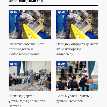
Өзге жаңалықтар
ҚОҒАМ
ҚОҒАМ
Развитие собственного
Отандық өндірісті дамыту
производства и
және импортты
импортозамещение
алмастыру
ҚОҒАМ
ҚОҒАМ
«Еліміздің ертеңі,
Абай мұрасы – ұлттың
ұлтымыздың болашағы –
рухани қазынасы
жастар»