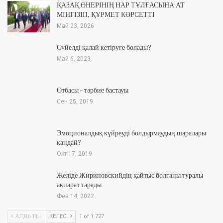
ҚАЗАҚ ӨНЕРІНІҢ НАР ТҰЛҒАСЫНА АТ
МІНГІЗІП, ҚҰРМЕТ КӨРСЕТТІ
Май 23, 2026
Сүйелді қалай кетіруге болады?
Май 6, 2023
Отбасы – тәрбие бастауы
Сен 25, 2019
Эмоционалдық күйреуді болдырмаудың шаралары
қандай?
Окт 17, 2019
Желіде Жириновскийдің қайтыс болғаны туралы
ақпарат тарады
Фев 14, 2022
АЛДЫҢҒЫ
КЕЛЕСІ
1 of 1 727