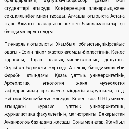
орындарының оқытушы-профессор құрамы мен
студенттері қатысуда. Конференция пленарлық және
секциялық бөлімнен тұрады. Алғашқы отырыста Астана
және Алматы қалаларынан келген баяндамашылар өз
баяндамаларын оқыды.
Пленарлық отырысты Жамбыл облыстық пікірсайыс
одағы «Еркін пікір» жастар қоғамдық бірлестігінің Кеңес
төрағасы, Тараз қалалық мәслихатының депутаты
Серікбол Берікқожа жүргізді. Алғашқы баяндаманы Әл-
Фараби атындағы Қазақ ұлттық университетінің
Археология, этнология және музеология
кафедрасының профессор міндетін атқарушысы, т.ғ.д.
Бибізия Калшабаева жасады. Келесі сөз Л.Н.Гумилев
атындағы Еуразия ұлттық университетінің
журналистика факультетінің магистранты Бекарыстан
Аманжолов баяндама жасады. Сонымен қатар, Жамбыл