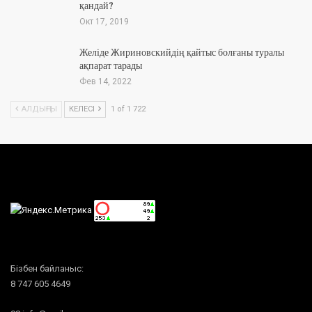
қандай?
Окт 17, 2019
Желіде Жириновскийдің қайтыс болғаны туралы
ақпарат тарады
Фев 14, 2022
АЛДЫҢҒЫ
КЕЛЕСІ
1 of 1 722
Бізбен байланыс:
8 747 605 4649