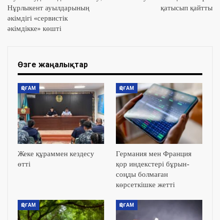
Нұрлыкент ауылдарының
қатысып қайтты
әкімдігі «сервистік
әкімдікке» көшті
Өзге жаңалықтар
ҚОҒАМ
ҚОҒАМ
Жеке құраммен кездесу
Германия мен Франция
өтті
қор индекстері бұрын-
соңды болмаған
көрсеткішке жетті
ҚОҒАМ
ҚОҒАМ