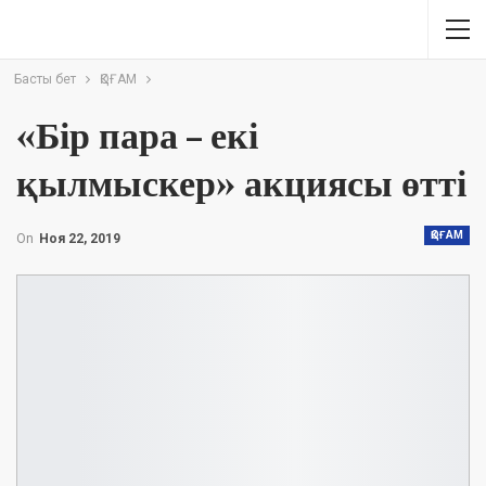
Басты бет
ҚОҒАМ
«Бір пара – екі
қылмыскер» акциясы өтті
ҚОҒАМ
On
Ноя 22, 2019