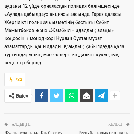
ауданы 12 үйде орналасқан полиция бөлімшесінде
«Аулада қабылдау» акциясы аясында, Тараз қаласы
Жергілікті полиция қызметінің бастығы Сәбит
Мамытбеков және «Жамбыл – адалдық алаңы»
кеңсесінің менеджері Нұрлан Сұлтанмұрат
азаматтарды қабылдады. Қоғамдық қабылдауда қала
тұрғындарының мәселелері тыңдалып, құқықтық
кеңестер берілді.
733
Бөлісу
АЛДЫҢҒЫ
КЕЛЕСІ
Жуалы ауданында Көлбастау,
Республикалық семинарға