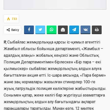
733
Бөлісу
ҚР Сыбайлас жемқорлыққа қарсы іс-қимыл агенттігі
Жамбыл облысы бойынша департаменті, «Жамбыл –
адалдық алаңы» жобалық кеңсесі және Облыстық
Полиция Департаментімен бірлескен «Бір пара – екі
қылмыскер» сыбайлас жемқорлықтың алдын алуға
бағытталған акция өтті. Іс-шара аясында, «Пара берме»
және заң нормалары жазылған стикерлер 100-ге
жуық патрульдік полиция көліктеріне жабыстырылды.
Сонымен қатар, жеке көлігі бар жүргізуші азаматтарға
жемқорлықтың алдын алу бағытындағы ақпарат
парақшалары таратылды. Мұнан өзге, 12 мөлтек