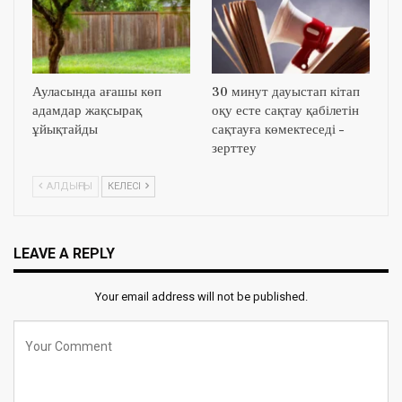
Ауласында ағашы көп
30 минут дауыстап кітап
адамдар жақсырақ
оқу есте сақтау қабілетін
ұйықтайды
сақтауға көмектеседі –
зерттеу
АЛДЫҢҒЫ
КЕЛЕСІ
LEAVE A REPLY
Your email address will not be published.