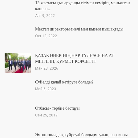
12 жастағы қыз арқанды тісімен кеміріп, маньяктан
қашып…
Авг 9, 2022
Мектеп директоры әйелі мен қызын пышақтады
Окт 13, 2022
ҚАЗАҚ ӨНЕРІНІҢ НАР ТҰЛҒАСЫНА АТ
МІНГІЗІП, ҚҰРМЕТ КӨРСЕТТІ
Май 23, 2026
Сүйелді қалай кетіруге болады?
Май 6, 2023
Отбасы – тәрбие бастауы
Сен 25, 2019
Эмоционалдық күйреуді болдырмаудың шаралары