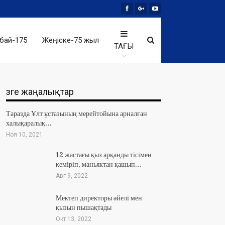
бай-175
Жеңіске-75 жыл
ТАҒЫ
Өзге жаңалықтар
Таразда Ұлт ұстазының мерейтойына арналған
халықаралық…
Ноя 10, 2021
12 жастағы қыз арқанды тісімен
кеміріп, маньяктан қашып…
Авг 9, 2022
Мектеп директоры әйелі мен
қызын пышақтады
Окт 13, 2022