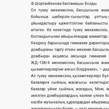
Ф.Шортанбекова бастамашы болды.
Ол түзеу мекемесінің басшысына жаз
бойынша шеберлік-сыныптар, ұлттық
ұйымдастыру қажеттілігіне байланысты
өтінген. Өз кезегінде түзеу мекемесін
бостандығынан айырылғандар азаматтар
Кездесу барысында гимназия директоры
домбыраны тарту еткен мекеме басшылы
домбыра» акциясы аясында гимназия
ЖД-158/4 мекемесінің басшысына және
қызметкерлеріне алғыс білдіреміз», — дед
Ал түзеу мекемесінің қызметкерлері бұ
балаларға сыйлық жасағысы келетіндікт
балалар үйіне сыйлық жасадық. Міне, 
әкелген домбыралардың көлемі үлкен б
кәсіби музыкалық құралдардан айырмаш
жасалғандықтан болар, — деді мекеме қы