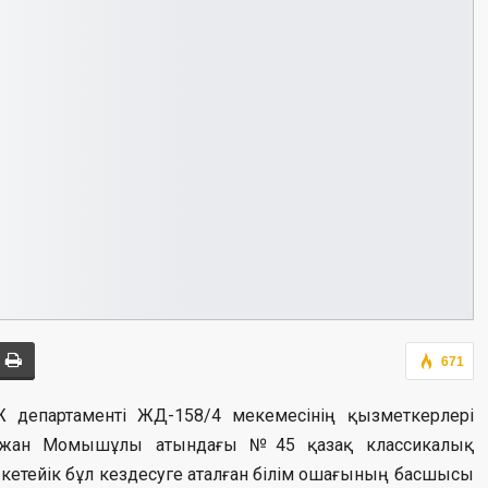
671
департаменті ЖД-158/4 мекемесінің қызметкерлері
ыржан Момышұлы атындағы №45 қазақ классикалық
 кетейік бұл кездесуге аталған білім ошағының басшысы