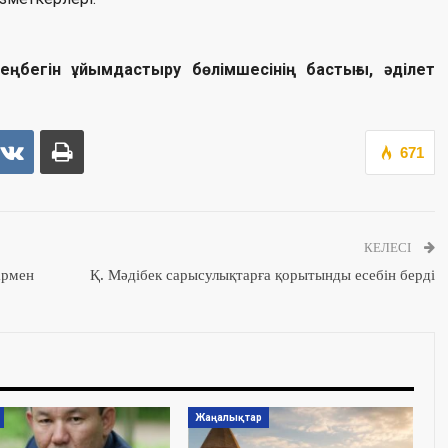
еңбегін ұйымдастыру бөлімшесінің бастығы, әділет
671
КЕЛЕСІ
армен
Қ. Мәдібек сарысулықтарға қорытынды есебін берді
Жаңалықтар