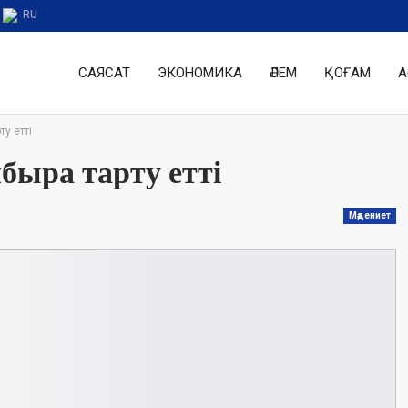
RU
САЯСАТ
ЭКОНОМИКА
ӘЛЕМ
ҚОҒАМ
А
у етті
быра тарту етті
Мәдениет