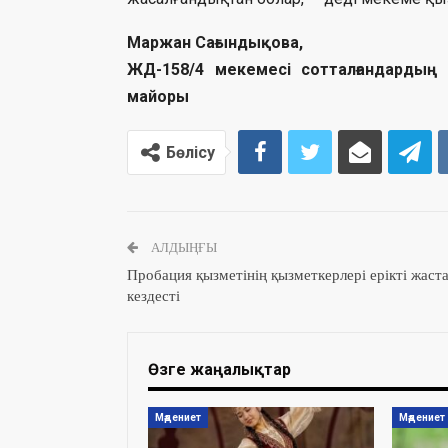
Маржан Сағындықова,
ЖД-158/4 мекемесі сотталғандардың 
майоры
Бөлісу
АЛДЫҢҒЫ
Пробация қызметінің қызметкерлері ерікті жаст
кездесті
Өзге жаңалықтар
Мәдениет
Мәдениет