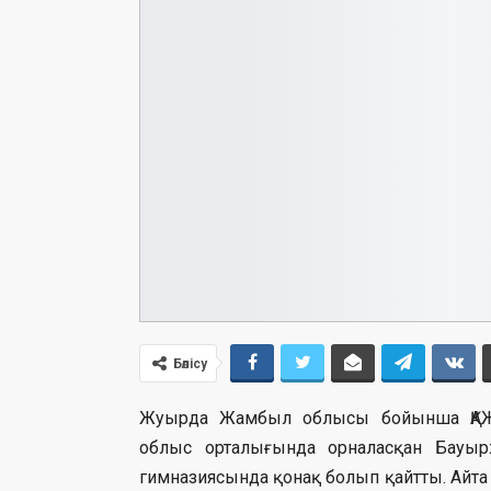
Бөлісу
Жуырда Жамбыл облысы бойынша ҚАЖ 
облыс орталығында орналасқан Бау
гимназиясында қонақ болып қайтты. Айта