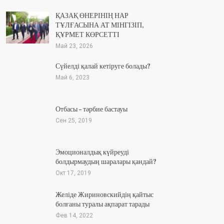
ҚАЗАҚ ӨНЕРІНІҢ НАР
ТҰЛҒАСЫНА АТ МІНГІЗІП,
ҚҰРМЕТ КӨРСЕТТІ
Май 23, 2026
Сүйелді қалай кетіруге болады?
Май 6, 2023
Отбасы – тәрбие бастауы
Сен 25, 2019
Эмоционалдық күйреуді
болдырмаудың шаралары қандай?
Окт 17, 2019
Желіде Жириновскийдің қайтыс
болғаны туралы ақпарат тарады
Фев 14, 2022