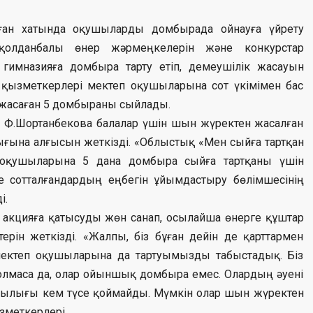
ған хатында оқушыларды домбырада ойнауға үйрету
-қолданбалы өнер жәрмеңкелерін және конкурстар
 гимназияға домбыра тарту етіп, демеушілік жасауын
ің қызметкерлері мектеп оқушыларына сот үкімімен бас
 жасаған 5 домбыраны сыйлады.
 Ф.Шортанбекова балалар үшін шын жүректен жасалған
ғына алғысын жеткізді. «Облыстық «Мен сыйға тартқан
 оқушыларына 5 дана домбыра сыйға тартқаны үшін
 сотталғандардың еңбегін ұйымдастыру бөлімшесінің
і.
л акцияға қатысуды жөн санап, осылайша өнерге құштар
ерін жеткізді. «Жалпы, біз бұған дейін де қарттармен
мектеп оқушыларына да тартуымызды табыстадық. Біз
олмаса да, олар ойыншық домбыра емес. Олардың әуені
ылығы кем түсе қоймайды. Мүмкін олар шын жүректен
зметкерлері.