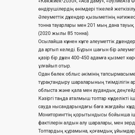
«Көкжиек-2030», «Аса даму», «ӘулиеАта Ф
өндірушілердің өнімдері тікелей жеткізіл
Әлеуметтік дүкендер қызыметінің нәтиже
тонна тауарлары мен 201 мың дана тауық 
(2020 жылы 85 тонна).
Осылайша күннен күнге әлеуметтік дүкенде
да артып келеді. Бұрын шағын бір әлеумет
қазір бір дүкен 400-450 адамға қызмет кө
ұлғайып отыр.
Одан бөлек облыс әкімінің тапсырмасым
тұрақтандыру шараларының тиімділігін 
облыста және қала мен аудандық деңгейд
Кәзіргі таңда аталмыш топтар күнделікті і
сауда нысандарындағы баға жағдайы күнд
Мониторингтің қорытындысы бойынша ішкі 
фактілерін алдын алу шаралары, мен зерде
Топтардың құрамына, қоғамдық ұйымдар,