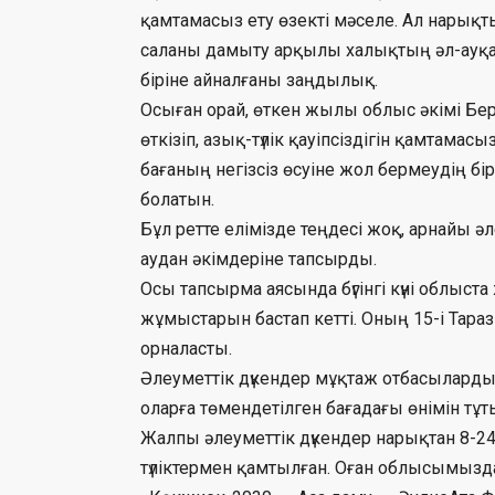
қамтамасыз ету өзекті мәселе. Ал нарық
саланы дамыту арқылы халықтың әл-ауқаты
біріне айналғаны заңдылық.
Осыған орай, өткен жылы облыс әкімі Бер
өткізіп, азық-түлік қауіпсіздігін қамтамас
бағаның негізсіз өсуіне жол бермеудің б
болатын.
Бұл ретте елімізде теңдесі жоқ, арнайы ә
аудан әкімдеріне тапсырды.
Осы тапсырма аясында бүгінгі күні облыст
жұмыстарын бастап кетті. Оның 15-і Тараз
орналасты.
Әлеуметтік дүкендер мұқтаж отбасылард
оларға төмендетілген бағадағы өнімін т
Жалпы әлеуметтік дүкендер нарықтан 8-2
түліктермен қамтылған. Оған облысымыз