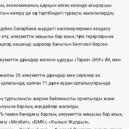
тық экономиканың қарқын алған кезінде асыраушы
н көтеру де күн тәртібіндегі тұрақты мәселелердің
дібек Сапарбаев өңірдегі кәсіпкерлермен кездесу
ыз ету, әлеуметтік маңызы бар азық-түлік тауарларына
ірқатар кешенді шаралар бағытын белгілеп берген
леуметтік дүкендер желісін құруды «Тараз» ӘКК» АҚ мен
а жалпы 26 әлеуметтік дүкендер мен сөрелер өз
 қаласында, қалған 11 дүкен аудан орталықтарында
ың тұрғылықты жеріне байланысты орнатылды және
ұтынуына барлық жағдайлар жасалды.
4% төмен бағадағы барлық әлеуметтік маңызы бар азық-
дағы «Молбит», «БМК», «Кызыл-Жұлдыз»,