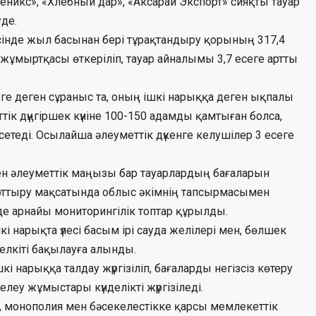
еникс», «Хлебный дар», «Аксарай Экспорт» сияқты тауар
уде.
сінде жыл басынан бері тұрақтандыру қорының 317,4
жұмыртқасы өткеріліп, тауар айналымы 3,7 есеге артты
рге деген сұраныс та, оның ішкі нарыққа деген ықпалы
тік дүңгіршек күніне 100-150 адамды қамтыған болса,
рсетеді. Осылайша әлеуметтік дүкенге келушілер 3 есеге
ен әлеуметтік маңызы бар тауарлардың бағаларын
арттыру мақсатында облыс әкімнің тапсырмасымен
е арнайы мониторингілік топтар құрылды.
шкі нарықта үлесі басым ірі сауда желілері мен, бөлшек
елкіті бақылауға алынды.
нарыққа талдау жүргізіліп, бағаларды негізсіз көтеру
леу жұмыстары күнделікті жүргізіледі.
 монополия мен бәсекелестікке қарсы мемлекеттік