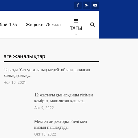
бай-175
Жеңіске-75 жыл
ТАҒЫ
Өзге жаңалықтар
Таразда Ұлт ұстазының мерейтойына арналған
халықаралық…
Ноя 10, 2021
12 жастағы қыз арқанды тісімен
кеміріп, маньяктан қашып…
Авг 9, 2022
Мектеп директоры әйелі мен
қызын пышақтады
Окт 13, 2022