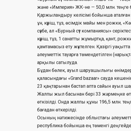
және «Империя» ЖК-не — 50,0 млн. теңге б
Қаржыландыру келісімі бойынша аталған
ұн, күріш, тұз, өсімдік майы мен рожки, «К
сүзбе, ал «Бурный сүт компаниясы» серікте
күріш, тұз, 1 санатты жұмыртқа, қант, ро
қамтамасыз ету жүктелген. Қазіргі уақыт
әлеуметтік тауарға төмендетілген (нарықта
арқылы сатылуда.
Бұдан бөлек, ауыл шаруашылығы өнімдері
қаласындағы «Grand bazaar» сауда кеше
23 қаңтарынан бастап апта сайын ауыл 
Жалпы жыл басынан бері 33 жәрмеңке өткі
өткізілді. Онда жалпы құны 196,5 млн. те
бағадан өткерілді.
Осының нәтижесінде облыстағы әлеуметтік 
республика бойынша ең төменгі деңгейде б