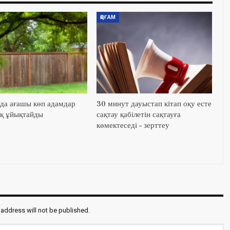
ҚОҒАМ
да ағашы көп адамдар
30 минут дауыстап кітап оқу есте
қ ұйықтайды
сақтау қабілетін сақтауға
көмектеседі – зерттеу
 address will not be published.