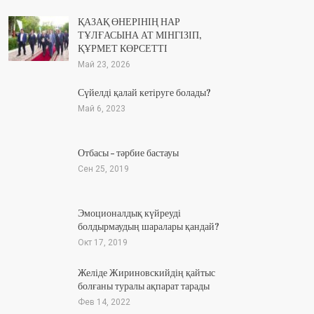
ҚАЗАҚ ӨНЕРІНІҢ НАР
ТҰЛҒАСЫНА АТ МІНГІЗІП,
ҚҰРМЕТ КӨРСЕТТІ
Май 23, 2026
Сүйелді қалай кетіруге болады?
Май 6, 2023
Отбасы – тәрбие бастауы
Сен 25, 2019
Эмоционалдық күйреуді
болдырмаудың шаралары қандай?
Окт 17, 2019
Желіде Жириновскийдің қайтыс
болғаны туралы ақпарат тарады
Фев 14, 2022