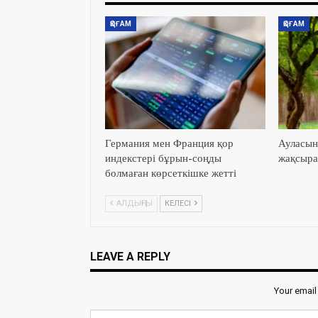
ҚОҒАМ
ҚОҒАМ
Германия мен Франция қор
Ауласын
индекстері бұрын-соңды
жақсыра
болмаған көрсеткішке жетті
АЛДЫҢҒЫ
КЕЛЕСІ
LEAVE A REPLY
Your email