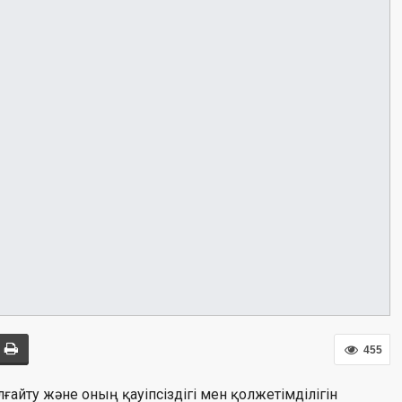
455
 ұлғайту және оның қауіпсіздігі мен қолжетімділігін