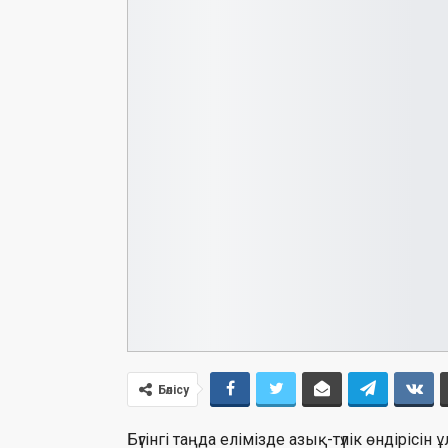
Бөлісу
Бүгінгі таңда елімізде азық-түлік өндірісін