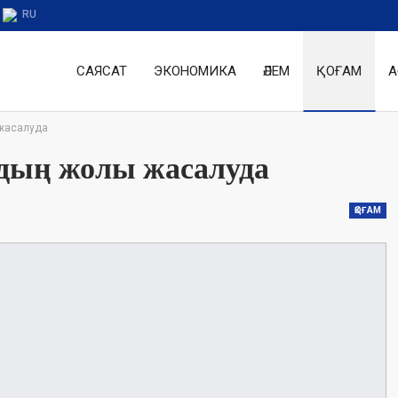
RU
САЯСАТ
ЭКОНОМИКА
ӘЛЕМ
ҚОҒАМ
А
жасалуда
дың жолы жасалуда
ҚОҒАМ