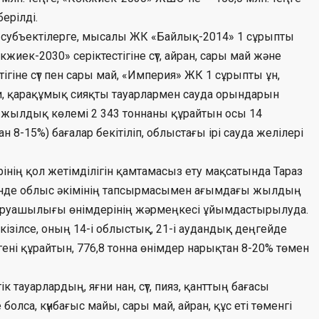
ерілді.
 субъектілерге, мысалы ЖК «Байлық-2014» 1 сұрыпты
өкжиек-2030» серіктестігіне сүт, айран, сары май және
стігіне сүт пен сары май, «Империя» ЖК 1 сұрыпты ұн,
жки, қарақұмық сияқты тауарлармен сауда орындарын
та жылдық көлемі 2 343 тоннаны құрайтын осы 14
н 8-15%) бағалар бекітіліп, облыстағы ірі сауда желілері
нің қол жетімділігін қамтамасыз ету мақсатында Тараз
нінде облыс әкімінің тапсырмасымен ағымдағы жылдың
шаруашылығы өнімдерінің жәрмеңкесі ұйымдастырылуда.
зілсе, оның 14-і облыстық, 21-і аудандық деңгейде
ңгені құрайтын, 776,8 тонна өнімдер нарықтан 8-20% төмен
тауарлардың, яғни нан, сүт, пияз, қанттың бағасы
олса, күнбағыс майы, сары май, айран, құс еті төменгі