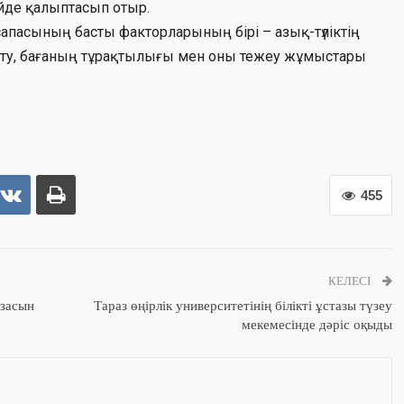
гейде қалыптасып отыр.
апасының басты факторларының бірі – азық-түліктің
 ету, бағаның тұрақтылығы мен оны тежеу жұмыстары
455
КЕЛЕСІ
азасын
Тараз өңірлік университетінің білікті ұстазы түзеу
мекемесінде дәріс оқыды