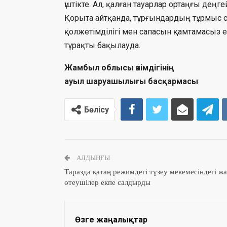
үштікте. Ал, қалған тауарлар ортаңғы дең
Қорыта айтқанда, тұрғындардың тұрмыс с
қолжетімділігі мен сапасын қамтамасыз
тұрақты бақылауда.
Жамбыл облысы әкімдігінің
ауыл шаруашылығы басқармасы
Бөлісу
АЛДЫҢҒЫ
Таразда қатаң режимдегі түзеу мекемесіндегі ж
өтеушілер екпе салдырды
Өзге жаңалықтар