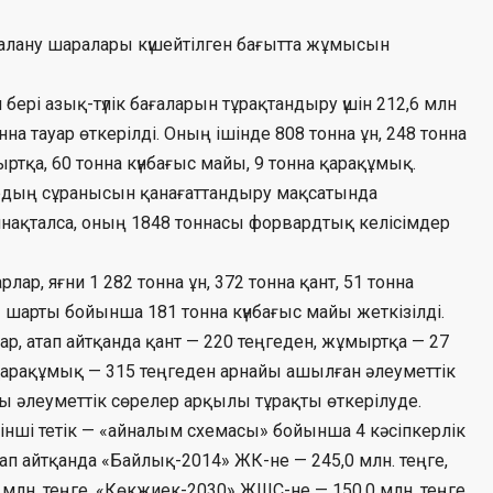
алану шаралары күшейтілген бағытта жұмысын
рі азық-түлік бағаларын тұрақтандыру үшін 212,6 млн
нна тауар өткерілді. Оның ішінде 808 тонна ұн, 248 тонна
ыртқа, 60 тонна күнбағыс майы, 9 тонна қарақұмық.
рдың сұранысын қанағаттандыру мақсатында
инақталса, оның 1848 тоннасы форвардтық келісімдер
ар, яғни 1 282 тонна ұн, 372 тонна қант, 51 тонна
 шарты бойынша 181 тонна күнбағыс майы жеткізілді.
лар, атап айтқанда қант — 220 теңгеден, жұмыртқа — 27
 қарақұмық — 315 теңгеден арнайы ашылған әлеуметтік
ғы әлеуметтік сөрелер арқылы тұрақты өткерілуде.
інші тетік — «айналым схемасы» бойынша 4 кәсіпкерлік
Атап айтқанда «Байлық-2014» ЖК-не — 245,0 млн. теңге,
млн. теңге, «Көкжиек-2030» ЖШС-не — 150,0 млн. теңге