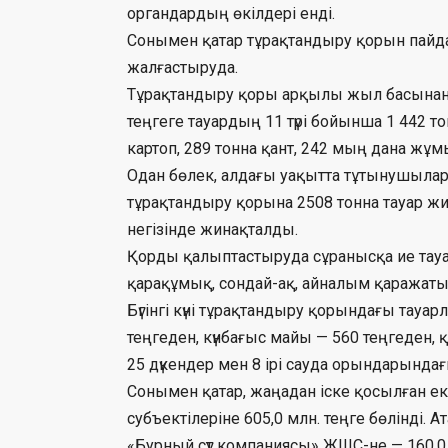
органдардың өкілдері енді.
Сонымен қатар тұрақтандыру қорын пайд
жалғастыруда.
Тұрақтандыру қоры арқылы жыл басынан бе
теңгеге тауардың 11 түрі бойынша 1 442 то
картоп, 289 тонна қант, 242 мың дана жұм
Одан бөлек, алдағы уақытта тұтынушыла
тұрақтандыру қорына 2508 тонна тауар ж
негізінде жинақталды.
Қорды қалыптастыруда сұранысқа ие тауарл
қарақұмық, сондай-ақ, айналым қаражаты
Бүгінгі күні тұрақтандыру қорындағы тауар
теңгеден, күнбағыс майы — 560 теңгеден,
25 дүкендер мен 8 ірі сауда орындарында
Сонымен қатар, жаңадан іске қосылған ек
субъектілеріне 605,0 млн. теңге бөлінді. 
«Бурный сүт компаниясы» ЖШС-не — 160,0 