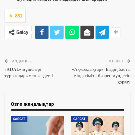
881
Бөлісу
АЛДЫҢҒЫ
КЕЛЕСІ
«ADAL» мүшелері
«Ақжолдықтар»: Біздің басты
тұрғындарымен кездесті
міндетіміз – бизнес мүддесін
қорғау
Өзге жаңалықтар
САЯСАТ
САЯСАТ