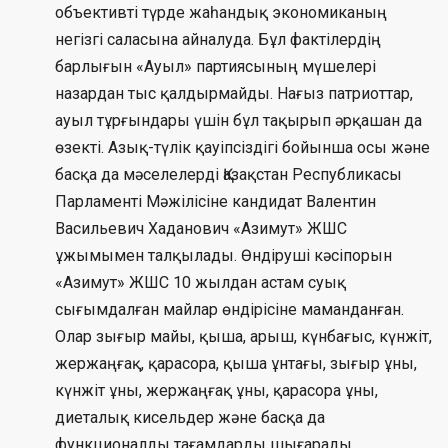
объективті түрде жаһандық экономиканың
негізгі саласына айналуда. Бұл фактілердің
барлығын «Ауыл» партиясының мүшелері
назардан тыс қалдырмайды. Нағыз патриоттар,
ауыл тұрғындары үшін бұл тақырып әрқашан да
өзекті. Азық-түлік қауіпсіздігі бойынша осы және
басқа да мәселелерді Қазақстан Республикасы
Парламенті Мәжілісіне кандидат Валентин
Васильевич Хаданович «Азимут» ЖШС
ұжымымен талқылады. Өндіруші кәсіпорын
«Азимут» ЖШС 10 жылдан астам суық
сығымдалған майлар өндірісіне маманданған.
Олар зығыр майы, қыша, арыш, күнбағыс, күнжіт,
жержаңғақ, қарасора, қыша ұнтағы, зығыр ұны,
күнжіт ұны, жержаңғақ ұны, қарасора ұны,
диеталық кисельдер және басқа да
функционалды тағамдарды шығарады.