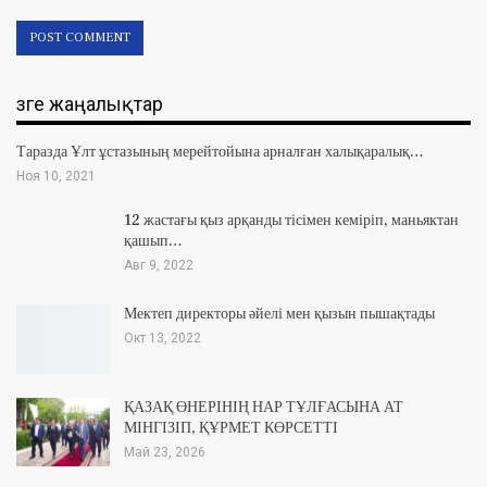
Өзге жаңалықтар
Таразда Ұлт ұстазының мерейтойына арналған халықаралық…
Ноя 10, 2021
12 жастағы қыз арқанды тісімен кеміріп, маньяктан
қашып…
Авг 9, 2022
Мектеп директоры әйелі мен қызын пышақтады
Окт 13, 2022
ҚАЗАҚ ӨНЕРІНІҢ НАР ТҰЛҒАСЫНА АТ
МІНГІЗІП, ҚҰРМЕТ КӨРСЕТТІ
Май 23, 2026