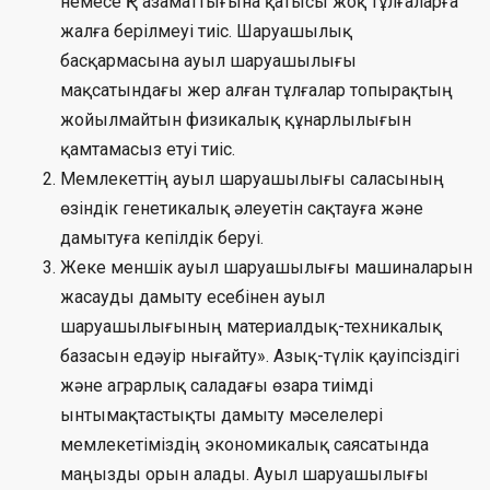
немесе ҚР азаматтығына қатысы жоқ тұлғаларға
жалға берілмеуі тиіс. Шаруашылық
басқармасына ауыл шаруашылығы
мақсатындағы жер алған тұлғалар топырақтың
жойылмайтын физикалық құнарлылығын
қамтамасыз етуі тиіс.
Мемлекеттің ауыл шаруашылығы саласының
өзіндік генетикалық әлеуетін сақтауға және
дамытуға кепілдік беруі.
Жеке меншік ауыл шаруашылығы машиналарын
жасауды дамыту есебінен ауыл
шаруашылығының материалдық-техникалық
базасын едәуір нығайту». Азық-түлік қауіпсіздігі
және аграрлық саладағы өзара тиімді
ынтымақтастықты дамыту мәселелері
мемлекетіміздің экономикалық саясатында
маңызды орын алады. Ауыл шаруашылығы