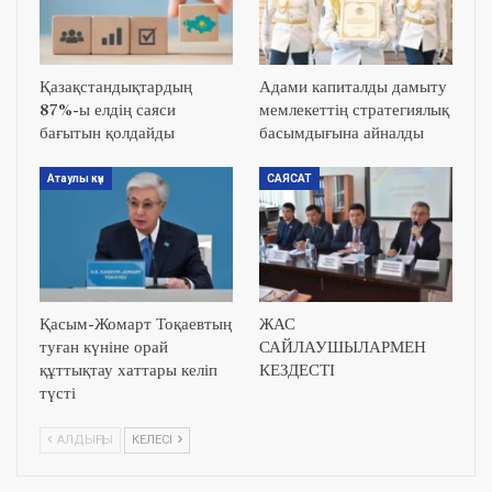
Қазақстандықтардың
Адами капиталды дамыту
87%-ы елдің саяси
мемлекеттің стратегиялық
бағытын қолдайды
басымдығына айналды
Атаулы күн
САЯСАТ
Қасым-Жомарт Тоқаевтың
ЖАС
туған күніне орай
САЙЛАУШЫЛАРМЕН
құттықтау хаттары келіп
КЕЗДЕСТІ
түсті
АЛДЫҢҒЫ
КЕЛЕСІ