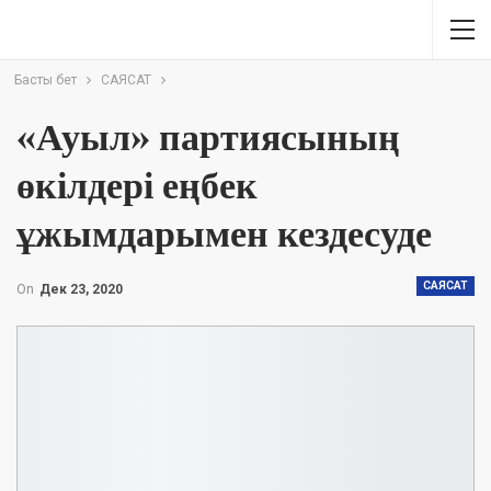
Басты бет
САЯСАТ
«Ауыл» партиясының
өкілдері еңбек
ұжымдарымен кездесуде
САЯСАТ
On
Дек 23, 2020