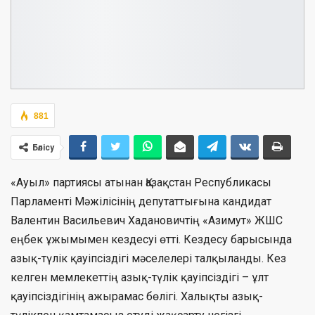
881
Бөлісу
«Ауыл» партиясы атынан Қазақстан Республикасы
Парламенті Мәжілісінің депутаттығына кандидат
Валентин Васильевич Хадановичтің «Азимут» ЖШС
еңбек ұжымымен кездесуі өтті. Кездесу барысында
азық-түлік қауіпсіздігі мәселелері талқыланды. Кез
келген мемлекеттің азық-түлік қауіпсіздігі – ұлт
қауіпсіздігінің ажырамас бөлігі. Халықты азық-