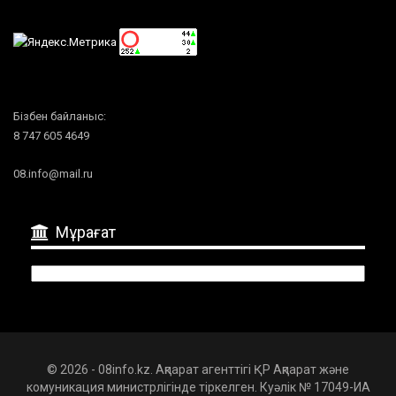
Бізбен байланыс:
8 747 605 4649
08.info@mail.ru
Мұрағат
Мұрағат
© 2026 - 08info.kz. Ақпарат агенттігі ҚР Ақпарат және
комуникация министрлігінде тіркелген. Куәлік № 17049-ИА