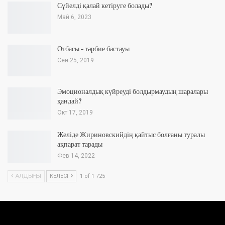
Сүйелді қалай кетіруге болады?
Май 6, 2023
Отбасы – тәрбие бастауы
Сен 25, 2019
Эмоционалдық күйреуді болдырмаудың шаралары
қандай?
Окт 17, 2019
Желіде Жириновскийдің қайтыс болғаны туралы
ақпарат тарады
Фев 14, 2022
АЛДЫҢҒЫ
КЕЛЕСІ
1 of 1 725