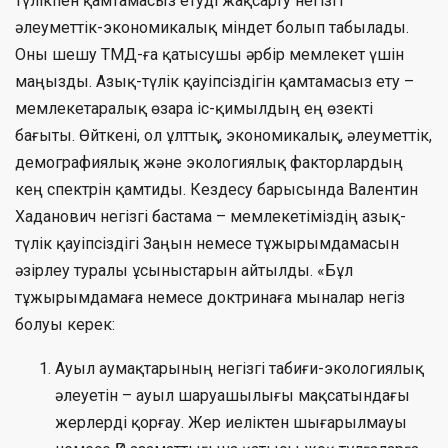
түлікпен қамтамасыз етуді жақсарту негізгі
әлеуметтік-экономикалық міндет болып табылады.
Оны шешу ТМД-ға қатысушы әрбір мемлекет үшін
маңызды. Азық-түлік қауіпсіздігін қамтамасыз ету –
мемлекетаралық өзара іс-қимылдың ең өзекті
бағыты. Өйткені, ол ұлттық, экономикалық, әлеуметтік,
демографиялық және экологиялық факторлардың
кең спектрін қамтиды. Кездесу барысында Валентин
Хаданович негізгі бастама – мемлекетіміздің азық-
түлік қауіпсіздігі Заңын немесе тұжырымдамасын
әзірлеу туралы ұсыныстарын айтылды. «Бұл
тұжырымдамаға немесе доктринаға мыналар негіз
болуы керек:
Ауыл аумақтарының негізгі табиғи-экологиялық
әлеуетін – ауыл шаруашылығы мақсатындағы
жерлерді қорғау. Жер иеліктен шығарылмауы