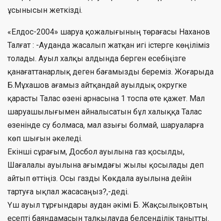
ұсынысын жеткізді.
«Елдос-2004» шаруа қожалығының төрағасы Наханов
Талғат : -Ауданда жасалып жатқан игі істерге көңіліміз
толады. Ауыл халқы алдында берген есебіңізге
қанағаттанарлық деген бағамызды береміз. Жоғарыда
Б.Мұхашов ағамыз айтқандай ауылдық округке
қарасты Талас өзені арнасына 1 тоспа өте қажет. Мал
шаруашылығымен айналысатын бұл халыққа Талас
өзенінде су болмаса, мал азығы болмай, шаруаларға
көп шығын әкеледі.
Екінші сұрағым, Досбол ауылына газ қосылды,
Шағалалы ауылына ағымдағы жылы қосылады деп
айтып өттіңіз. Осы газды Көкдала ауылына дейін
тартуға ықпал жасасаңыз?,-деді.
Үш ауыл тұрғындары аудан әкімі Б. Жақсылықовтың
есепті баяндамасын талқылауда белсенділік танытты.