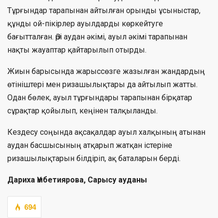
Тұрғындар тарапынан айтылған орынды ұсыныстар,
құнды ой-пікірлер ауылдарды көркейтуге
бағытталған. Әрі аудан әкімі, ауыл әкімі тарапынан
нақты жауаптар қайтарылып отырды.
Жиын барысында жарыссөзге жазылған жандардың
өтініштері мен ризашылықтары да айтылып жатты.
Одан бөлек, ауыл тұрғындары тарапынан бірқатар
сұрақтар қойылып, кеңінен талқыланды.
Кездесу соңында ақсақалдар ауыл халқының атынан
аудан басшысының атқарып жатқан істеріне
ризашылықтарын білдіріп, ақ баталарын берді.
Дариха Үмбетиярова, Сарысу ауданы
694