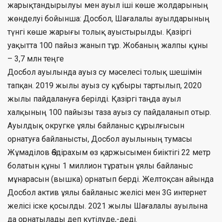
жарықтандырылуы мен ауыл іші көше жолдарының
жөнделуі бойынша: Досбол, Шағалалы ауылдарының
түнгі көше жарығы толық ауыстырылды. Қазіргі
уақытта 100 пайыз жанып тұр. Жобаның жалпы құны
– 3,7 млн теңге
Досбол ауылында ауыз су мәселесі толық шешімін
тапқан. 2019 жылы ауыз су құбыры тартылып, 2020
жылы пайдалануға берілді. Қазіргі таңда ауыл
халқының 100 пайызы таза ауыз су пайдаланып отыр.
Ауылдық округке ұялы байланыс құрылғысын
орнатуға байланысты, Досбол ауылының тумасы
Жұмаділов Әбдірахым өз қаржысымен биіктігі 22 метр
болатын құны 1 миллион тұратын ұялы байланыс
мұнарасын (вышка) орнатып берді. Желтоқсан айында
Досбол актив ұялы байланыс желісі мен 3G интернет
желісі іске қосылды. 2021 жылы Шағалалы ауылына
да орнатылады деп күтілуде,-деді.