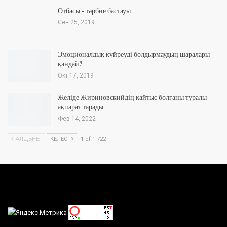
Отбасы – тәрбие бастауы
Сен 25, 2019
Эмоционалдық күйреуді болдырмаудың шаралары
қандай?
Окт 17, 2019
Желіде Жириновскийдің қайтыс болғаны туралы
ақпарат тарады
Фев 14, 2022
АЛДЫҢҒЫ
КЕЛЕСІ
1 of 1 722