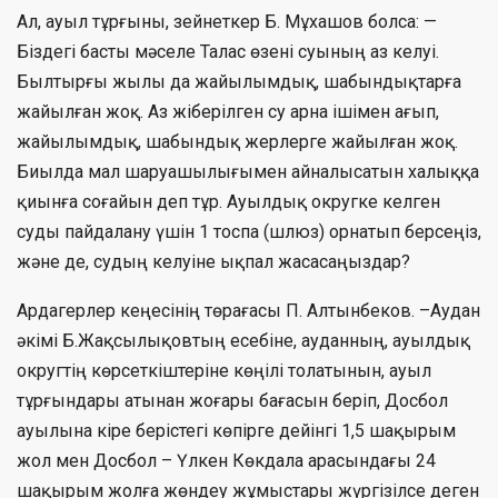
Ал, ауыл тұрғыны, зейнеткер Б. Мұхашов болса: —
Біздегі басты мәселе Талас өзені суының аз келуі.
Былтырғы жылы да жайылымдық, шабындықтарға
жайылған жоқ. Аз жіберілген су арна ішімен ағып,
жайылымдық, шабындық жерлерге жайылған жоқ.
Биылда мал шаруашылығымен айналысатын халыққа
қиынға соғайын деп тұр. Ауылдық округке келген
суды пайдалану үшін 1 тоспа (шлюз) орнатып берсеңіз,
және де, судың келуіне ықпал жасасаңыздар?
Ардагерлер кеңесінің төрағасы П. Алтынбеков. –Аудан
әкімі Б.Жақсылықовтың есебіне, ауданның, ауылдық
округтің көрсеткіштеріне көңілі толатынын, ауыл
тұрғындары атынан жоғары бағасын беріп, Досбол
ауылына кіре берістегі көпірге дейінгі 1,5 шақырым
жол мен Досбол – Үлкен Көкдала арасындағы 24
шақырым жолға жөндеу жұмыстары жүргізілсе деген