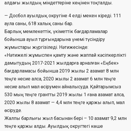
алдағы жылдың міндеттеріне кеңінен тоқталды.
— Досбол ауылдық округіне 4 елді мекен кіреді. 111
аула саны, 618 халық саны бар.
Барлық мемлекеттік, үкіметтік бағдарламалар
бойынша ауыл тұрғындарына үнемі түсіндіру
жұмыстары жүргізіледі. Нәтижесінде:
«Нәтижелі жұмыспен қамту және жаппай кәсіпкерлікті
дамытудың 2017-2021 жылдарға арналған «Еңбек»
бағдарламасы бойынша 2019 жылы 2 азамат 8 млн
теңге несие алса, 2020 жылы 2 азамат 6 млн теңге
несие алып мал өсірумен айналысуда. Қайтарымсыз
530 мың теңге грантты 2019 жылы 1 ғана азамат алса,
2020 жылы 8 азамат — 4,4 млн теңге қаржы алып, мал
өсіруде.
Жалпы барлығы жыл басынан бері – 10 азамат 9,2 млн
теңге қаржы алды. Ауылдық округтегі көше