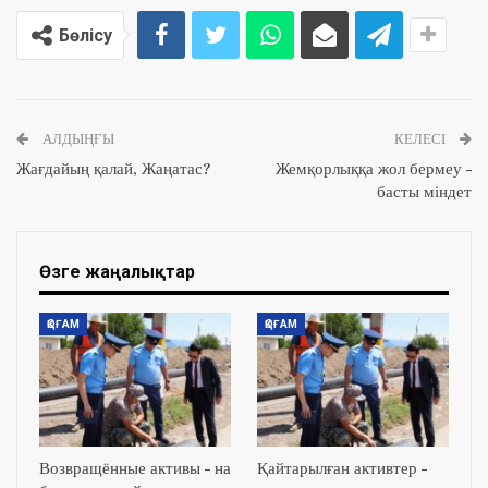
Бөлісу
АЛДЫҢҒЫ
КЕЛЕСІ
Жағдайың қалай, Жаңатас?
Жемқорлыққа жол бермеу –
басты міндет
Өзге жаңалықтар
ҚОҒАМ
ҚОҒАМ
Возвращённые активы – на
Қайтарылған активтер –