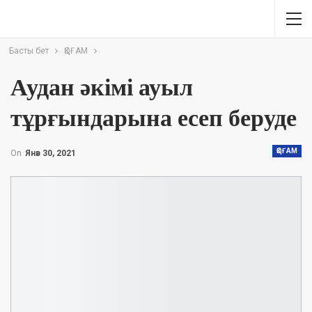
Басты бет
ҚОҒАМ
Аудан әкімі ауыл
тұрғындарына есеп беруде
ҚОҒАМ
On
Янв 30, 2021