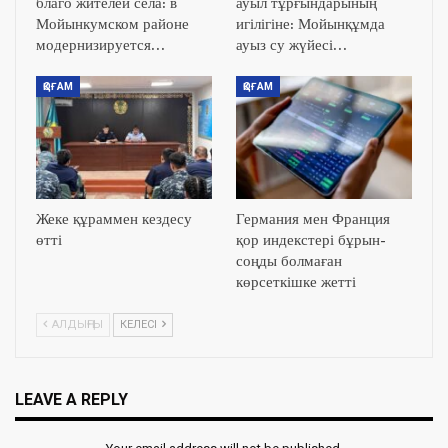
благо жителей села: в
ауыл тұрғындарының
Мойынкумском районе
игілігіне: Мойынқұмда
модернизируется…
ауыз су жүйесі…
ҚОҒАМ
ҚОҒАМ
Жеке құраммен кездесу
Германия мен Франция
өтті
қор индекстері бұрын-
соңды болмаған
көрсеткішке жетті
АЛДЫҢҒЫ
КЕЛЕСІ
LEAVE A REPLY