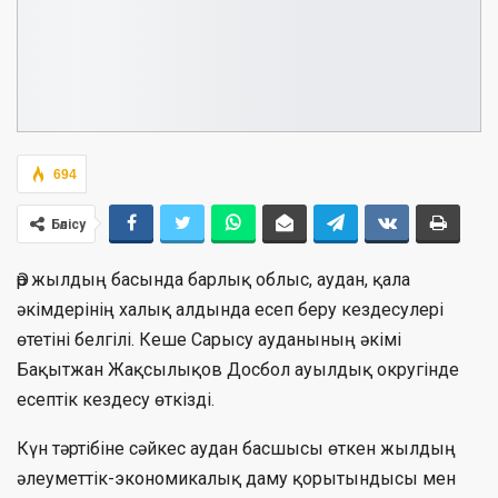
694
Бөлісу
Әр жылдың басында барлық облыс, аудан, қала
әкімдерінің халық алдында есеп беру кездесулері
өтетіні белгілі. Кеше Сарысу ауданының әкімі
Бақытжан Жақсылықов Досбол ауылдық округінде
есептік кездесу өткізді.
Күн тәртібіне сәйкес аудан басшысы өткен жылдың
әлеуметтік-экономикалық даму қорытындысы мен