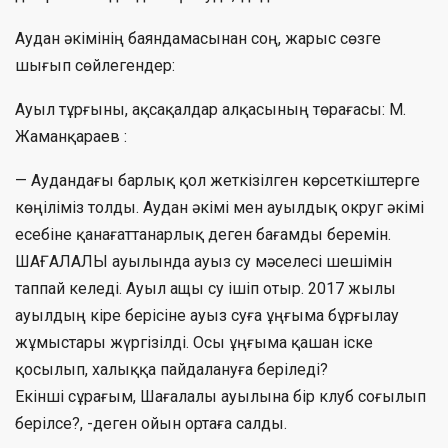
Аудан әкімінің баяндамасынан соң, жарыс сөзге
шығып сөйлегендер:
Ауыл тұрғыны, ақсақалдар алқасының төрағасы: М.
Жаманқараев :
— Аудандағы барлық қол жеткізілген көрсеткіштерге
көңіліміз толды. Аудан әкімі мен ауылдық округ әкімі
есебіне қанағаттанарлық деген бағамды беремін.
ШАҒАЛАЛЫ ауылында ауыз су мәселесі шешімін
таппай келеді. Ауыл ащы су ішіп отыр. 2017 жылы
ауылдың кіре берісіне ауыз суға ұңғыма бұрғылау
жұмыстары жүргізілді. Осы ұңғыма қашан іске
қосылып, халыққа пайдалануға беріледі?
Екінші сұрағым, Шағалалы ауылына бір клуб соғылып
берілсе?, -деген ойын ортаға салды.