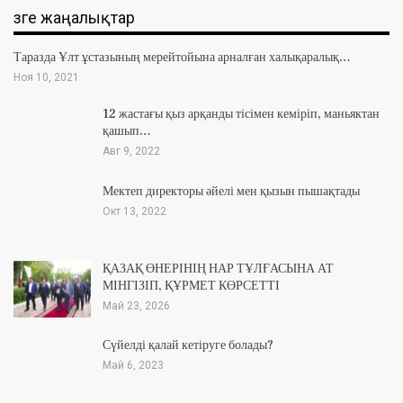
Өзге жаңалықтар
Таразда Ұлт ұстазының мерейтойына арналған халықаралық…
Ноя 10, 2021
12 жастағы қыз арқанды тісімен кеміріп, маньяктан
қашып…
Авг 9, 2022
Мектеп директоры әйелі мен қызын пышақтады
Окт 13, 2022
ҚАЗАҚ ӨНЕРІНІҢ НАР ТҰЛҒАСЫНА АТ
МІНГІЗІП, ҚҰРМЕТ КӨРСЕТТІ
Май 23, 2026
Сүйелді қалай кетіруге болады?
Май 6, 2023