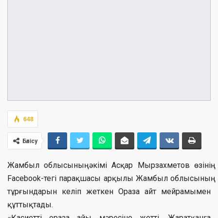
648
Бөлісу
Жамбыл облысының әкімі Асқар Мырзахметов өзінің
Facebook-тегі парақшасы арқылы Жамбыл облысының
тұрғындарын келіп жеткен Ораза айт мейрамымен
құттықтады.
«Қасиетті ораза айы мәресіне жетті. Жаратқанға