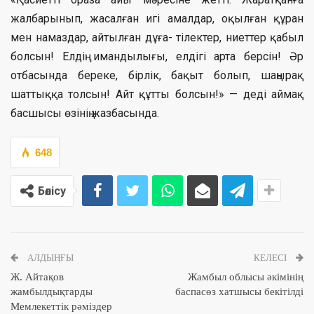
жалбарынып, жасалған игі амалдар, оқылған құран
мен намаздар, айтылған дұға- тілектер, ниеттер қабыл
болсын! Елдің имандылығы, елдігі арта берсін! Әр
отбасында береке, бірлік, бақыт болып, шаңырақ
шаттыққа толсын! Айт құтты болсын!» — деді аймақ
басшысы өзінің жазбасында.
648
Бөлісу
АЛДЫҢҒЫ
КЕЛЕСІ
Ж. Айтақов
Жамбыл облысы әкімінің
жамбылдықтарды
баспасөз хатшысы бекітілді
Мемлекеттік рәміздер