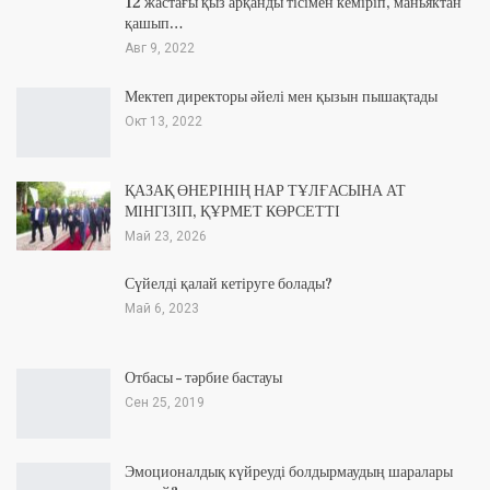
12 жастағы қыз арқанды тісімен кеміріп, маньяктан
қашып…
Авг 9, 2022
Мектеп директоры әйелі мен қызын пышақтады
Окт 13, 2022
ҚАЗАҚ ӨНЕРІНІҢ НАР ТҰЛҒАСЫНА АТ
МІНГІЗІП, ҚҰРМЕТ КӨРСЕТТІ
Май 23, 2026
Сүйелді қалай кетіруге болады?
Май 6, 2023
Отбасы – тәрбие бастауы
Сен 25, 2019
Эмоционалдық күйреуді болдырмаудың шаралары