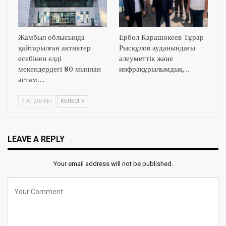
Жамбыл облысында
Ербол Қарашөкеев Тұрар
қайтарылған активтер
Рысқұлов ауданындағы
есебінен елді
әлеуметтік және
мекендердегі 80 мыңнан
инфрақұрылымдық…
астам…
АЛДЫҢҒЫ
КЕЛЕСІ
LEAVE A REPLY
Your email address will not be published.