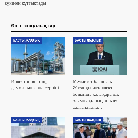
күнімен құттықтады
Өзге жаңалықтар
БАСТЫ ЖАҢАЛЫҚ
БАСТЫ ЖАҢАЛЫҚ
Инвестиция – өңір
Мемлекет басшысы
дамуының жаңа серпіні
Жасанды интеллект
бойынша халықаралық
олимпиаданың ашылу
салтанатына…
БАСТЫ ЖАҢАЛЫҚ
БАСТЫ ЖАҢАЛЫҚ