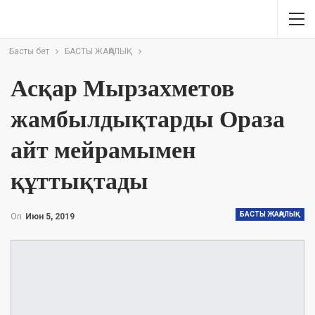
Басты бет
БАСТЫ ЖАҢАЛЫҚ
Асқар Мырзахметов
жамбылдықтарды Ораза
айт мейрамымен
құттықтады
БАСТЫ ЖАҢАЛЫҚ
On
Июн 5, 2019