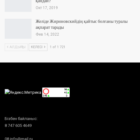
қандай?
Окт 17, 2019
Желіде Жириновскийдің қайтыс болғаны туралы
ақпарат тарады
Фев 14, 2022
АЛДЫҢҒЫ
КЕЛЕСІ
1 of 1 721
Бізбен байланыс:
8 747 605 4649
08.info@mail.ru