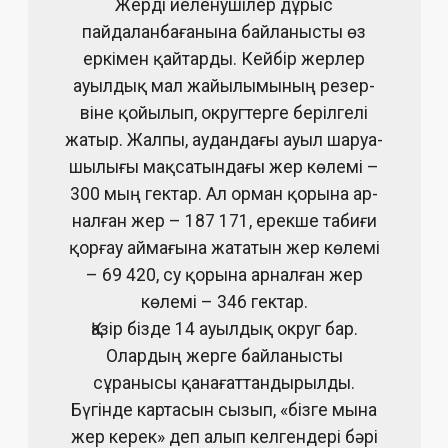
Жерді иеленушілер дұрыс
пайдаланбағанына байла­нысты өз
еркімен қайтарды. Кейбір жерлер
ауылдық мал жайылымының резер­
віне қойылып, округтерге берілгелі
жатыр. Жалпы, аудандағы ауыл шаруа­
шылығы мақсатындағы жер көлемі –
300 мың гектар. Ал орман қорына ар­
нал­ған жер – 187 171, ерекше табиғи
қорғау аймағына жататын жер көлемі
– 69 420, су қорына арналған жер
көлемі – 346 гектар.
Қазір бізде 14 ауылдық округ бар.
Олардың жерге байланысты
сұранысы қана­ғаттандырылды.
Бүгінде картасын сызып, «бізге мына
жер керек» деп алып кел­гендері бәрі