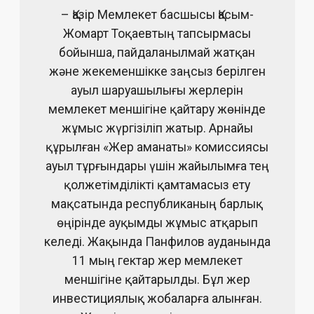
– Қазір Мемлекет басшысы Қасым-
Жомарт Тоқаевтың тапсырмасы
бойын­ша, пайдаланылмай жатқан
және жекеменшікке заңсыз берілген
ауыл шаруа­шылығы жерлерін
мемлекет меншігіне қайтару жөнінде
жұмыс жүргізіліп жатыр. Арнайы
құрылған «Жер аманаты» комиссиясы
ауыл тұрғындары үшін жайы­лымға тең
қолжетімділікті қамтамасыз ету
мақсатында республиканың бар­лық
өңірінде ауқымды жұмыс атқарып
келеді. Жақында Панфилов ауда­нында
11 мың гектар жер мемлекет
меншігіне қайтарылды. Бұл жер
инвес­тиция­лық жобаларға алынған.