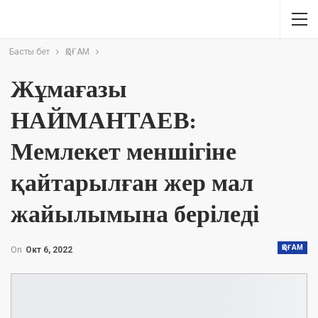
Басты бет
ҚОҒАМ
Жұмағазы
НАЙМАНТАЕВ:
Мемлекет меншігіне
қайтарылған жер мал
жайылымына беріледі
ҚОҒАМ
On
Окт 6, 2022