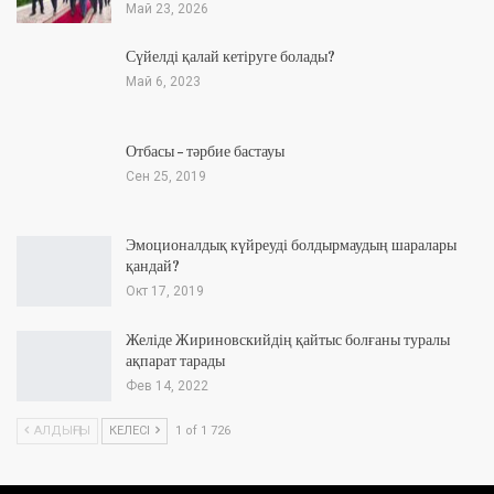
Май 23, 2026
Сүйелді қалай кетіруге болады?
Май 6, 2023
Отбасы – тәрбие бастауы
Сен 25, 2019
Эмоционалдық күйреуді болдырмаудың шаралары
қандай?
Окт 17, 2019
Желіде Жириновскийдің қайтыс болғаны туралы
ақпарат тарады
Фев 14, 2022
АЛДЫҢҒЫ
КЕЛЕСІ
1 of 1 726