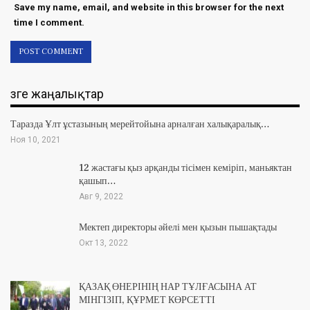
Save my name, email, and website in this browser for the next
time I comment.
Өзге жаңалықтар
Таразда Ұлт ұстазының мерейтойына арналған халықаралық…
Ноя 10, 2021
12 жастағы қыз арқанды тісімен кеміріп, маньяктан
қашып…
Авг 9, 2022
Мектеп директоры әйелі мен қызын пышақтады
Окт 13, 2022
ҚАЗАҚ ӨНЕРІНІҢ НАР ТҰЛҒАСЫНА АТ
МІНГІЗІП, ҚҰРМЕТ КӨРСЕТТІ