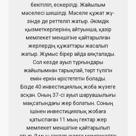
бекітіліп, ескерілді. Жайылым
мәселесі шешілді. Мәселе құжат жү­
зінде де реттеліп жатыр. Әкімдік
қызметкерлерінің айтуынша, қазір
мемлекет мен­шігіне қайтарылған
жерлердің құжаттары жасалып
жатыр. Жұмыс бірер айда аяқталады.
Сол кезде ауыл тұрғындары
жайылымнан тарықпай, төрт тү­лігін
емін-еркін өрістететін болады.
Бізде 40 инвестициялық жоба жүзеге
асқан. Оның 37-сі ауыл шаруашылығы
мақсатындағы жер болатын. Соның
ішінен инвестициялық жобаға
қатыспаған 11 мың гектар жер
мемлекет меншігіне қайтарылып