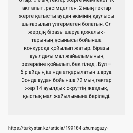
отыр. 9 мың гектар жерге мемлекеттік
акт алып, рәсімделген. 2 мың гектар
жерге қатысты аудан әкімінің қаулысы
шығарылып үлгермеген болатын. Ол
жердің біразы шаруа қожа­лық­
тарының ұсынысы бойынша
конкурсқа қойылып жатыр. Біразы
ауылдағы мал жайылымының
резервіне қойылып, бекітіледі. Бұл –
бір айдың ішінде атқа­рылатын шаруа.
Сонда аудан бойынша 72 мың гектар
жер 14 ауылдық округтің жаз­дық,
қыстық мал жайылымына беріледі.
https://turkystan.kz/article/199184-zhumagazy-