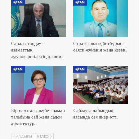
ҚОҒАМ
ҚОҒАМ
Саналы таңдау –
Стратегиялық бетбұрыс –
азаматтық
саяси жүйенің жаңа кезеңі
жауапкершіліктің өлшемі
ҚОҒАМ
ҚОҒАМ
Бір палаталы жүйе – заман
Cайлауға дайындық
талабына сай жаңа саяси
аясында семинар өтті
архитектура
АЛДЫҢҒЫ
КЕЛЕСІ