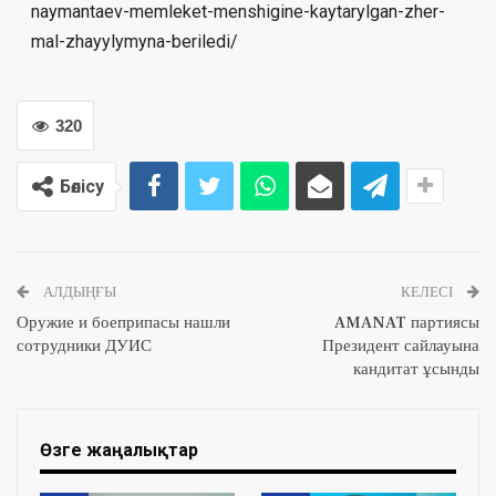
naymantaev-memleket-menshigine-kaytarylgan-zher-
mal-zhayylymyna-beriledi/
320
Бөлісу
АЛДЫҢҒЫ
КЕЛЕСІ
Оружие и боеприпасы нашли
AMANAT партиясы
сотрудники ДУИС
Президент сайлауына
кандитат ұсынды
Өзге жаңалықтар