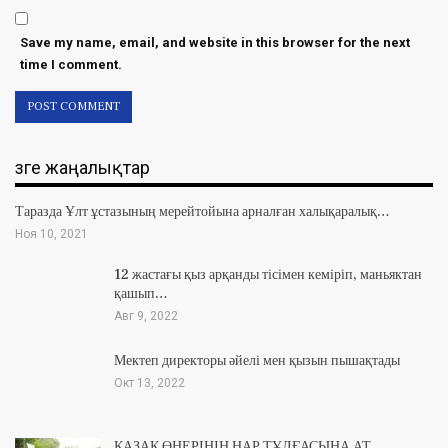
Save my name, email, and website in this browser for the next
time I comment.
Өзге жаңалықтар
Таразда Ұлт ұстазының мерейтойына арналған халықаралық…
Ноя 10, 2021
12 жастағы қыз арқанды тісімен кеміріп, маньяктан
қашып…
Авг 9, 2022
Мектеп директоры әйелі мен қызын пышақтады
Окт 13, 2022
ҚАЗАҚ ӨНЕРІНІҢ НАР ТҰЛҒАСЫНА АТ