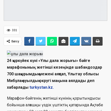
331
Бөлісу
24 қыркүйек күні «Ұлы дала жорығы» бәйге
марафонының жетінші кезеңінде шабандоздар
700 шақырымдық межені аяқтап, Ұлытау облысы
Мибұлақ ауылдық округі маңына аялдады деп
хабарлады
turkystan.kz.
Марафон-бәйгенің жетінші күнінің қорытындысы
бойынша алғашқы үздік үштіктің қатарында Ақтөбе