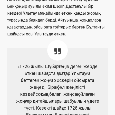
Байқоңыр ауылы әкімі Шәріп Дастанұлы бір
кездері Ұлытау маңайында өткен қанды жорық
турасында баяндап берді. Айтуынша, жоңғарларға
қазақтардың ойсырата тойтарыс берген Бұлтанты
шайқасы осы Ұлытауда өткен.
«1726 жылы Шұбартеңіз деген жерде
өткен шайқаста қазақтар Ұлытауға
беттеген жоңғар әскерін ойсырата
жеңеді. Бірақ бұл жеңілісті
кездейсоқтыққа балап, жаңсақ ойлаған
жоңғар қонтайшылары шабуылын үдете
түсті. Кезекті шайқас 1728 жылы