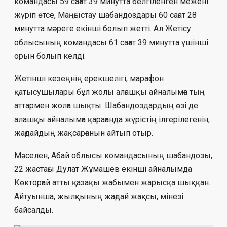
командасы 59 сағат 39 минутта белгіленген межені
жүріп өтсе, Маңғыстау шабандоздары 60 сағат 28
минутта мәреге екінші болып жетті. Ал Жетісу
облысының командасы 61 сағат 39 минутта үшінші
орын болып келді.
Жетінші кезеңнің ерекшелігі, марафон
қатысушылары бұл жолы алғашқы айналымға тың
аттармен жолға шықты. Шабандоздардың өзі де
алашқы айналымға қарағанда жүрістің ілгерілегенін,
жағдайдың жақсарғанын айтып отыр.
Мәселен, Абай облысы командасының шабандозы,
22 жастағы Дулат Жұмашев екінші айналымда
Көкторғай атты қазақы жабымен жарысқа шыққан.
Айтуынша, жылқының жағдай жақсы, мінезі
байсалды.