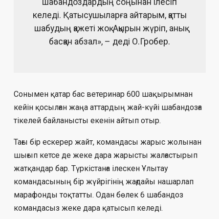
шабандоздардың соңынан ілесіп
келеді. Қатысушыларға айтарым, қатты
шабудың қажеті жоқ. Ақырын жүріп, анық
басқан абзал», – деді О.Гробер.
Сонымен қатар бас ветеринар 600 шақырымнан
кейін қосылған жаңа аттардың жай-күйі шабандозға
тікелей байланысты екенін айтып отыр.
Тағы бір ескерер жайт, командасы жарыс жолынан
шығып кетсе де жеке дара жарысты жалғастырып
жатқандар бар. Түркістанға ілескен Ұлытау
командасының бір жүйрігінің жағдайы нашарлап
марафонды тоқтатты. Одан бөлек 6 шабандоз
командасыз жеке дара қатысып келеді.