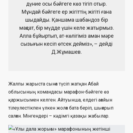
дүние осы бәйгеге көз тігіп отыр.
Мұндай бәйгеге ер жігіттің жігіті ғана
шыдайды. Қаншама шабандоз бір
мақсат, бір мүдде үшін келе жатырмыз.
Алла бұйыртып, ат-көлігіміз аман мәре
сызығын кесіп өтсек дейміз», – дейді
Д.Жұмашев.
Жалпы жарыста сынға түсіп жатқан Абай
облысының командасы марафон-бәйгеге өз
қаржысымен келген. Айтуынша, елдегі ағайын
тілеулестікпен үлкен жолға бата беріп, шығарып
салған. Мінгендері – кәдімгі қазақы жабылар.