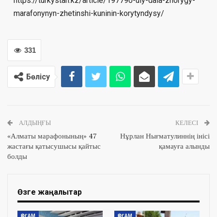
https://turkystan.kz/article/197790-uly-dala-zhorygy-
marafonynyn-zhetinshi-kuninin-korytyndysy/
331
Бөлісу
АЛДЫҢҒЫ
КЕЛЕСІ
«Алматы марафонының» 47
Нұрлан Нығматулиннің інісі
жастағы қатысушысы қайтыс
қамауға алынды
болды
Өзге жаңалықтар
ҚОҒАМ
ҚОҒАМ