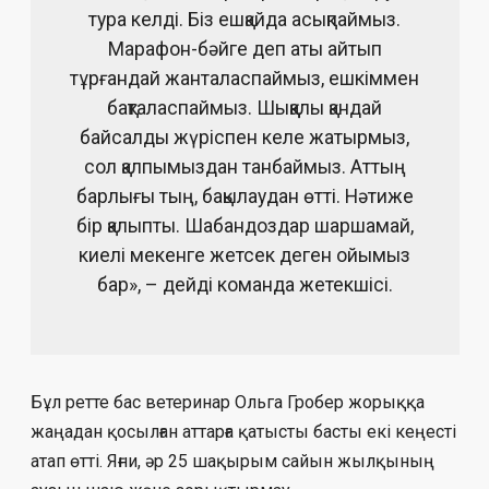
тура келді. Біз ешқайда асықпаймыз.
Марафон-бәйге деп аты айтып
тұрғандай жанталаспаймыз, ешкіммен
бақталаспаймыз. Шыққалы қандай
байсалды жүріспен келе жатырмыз,
сол қалпымыздан танбаймыз. Аттың
барлығы тың, бақылаудан өтті. Нәтиже
бір қалыпты. Шабандоздар шаршамай,
киелі мекенге жетсек деген ойымыз
бар», – дейді команда жетекшісі.
Бұл ретте бас ветеринар Ольга Гробер жорыққа
жаңадан қосылған аттарға қатысты басты екі кеңесті
атап өтті. Яғни, әр 25 шақырым сайын жылқының