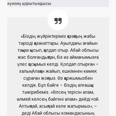
«Біздің жүйріктеріміз қазақтың жабы
тәрізді қазанаттары. Ауылдағы ағайын
тақым қысып, қолдап отыр. Абай облысы
жас болғандықтан, біз өз аймағымызға
үлес қосқымыз келді. Қолдап отырған –
халық. Алақан жайып, ешкімнен көмек
сұраған жоқпыз. Өз қаржымызбен
келдік. Бұл бәйге – біздің алғашқы
тәжірибеміз. «Өлсең терісін алам,
өлмей келсең бәйгені алам» дейді ғой.
Аптықпай, асықпай келе жатырмыз», –
деді Абай облысы командасының