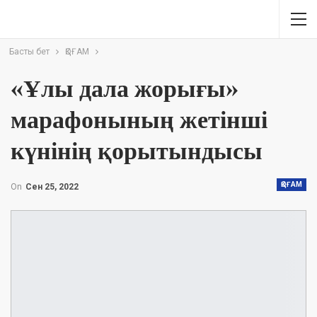
Басты бет
ҚОҒАМ
«Ұлы дала жорығы»
марафонының жетінші
күнінің қорытындысы
ҚОҒАМ
On
Сен 25, 2022