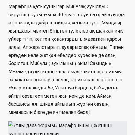
Марафонға қатысушылар Мибұлақ ауылдық
округінің құрылуына 40 жыл толуына орай ауылда
өтіп жатқан дүбірлі тойдың үстінен түсті. Мұнда әр
жылдары мектеп бітірген түлектер ақ шаңқан киіз
үйлер тігіп, келген қонақтарды ыждағатпен қарсы
алды. Ат жарыстырып, аударыспақ ойнады. Тіптен
ертеден келе жатқан әйелдер күресіне де алаң
берілген. Мибұлақ ауылының әкімі Сағындық
Мұхамедиұлы көшпелілер мәдениетінің орталығы
саналатын осынау өлкенің тарихынан сырт шертті.
«Ұлар етін жедің бе, Ұлытауға бардың ба?» деген
әйгілі сөзді естімеген жан кем де кем. Аймақ
басшысы ел ішінде айтылып жүрген сөздің
мағынасын бізге де әңгімелеп берді.