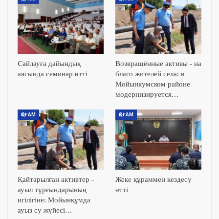
Cайлауға дайындық
Возвращённые активы – на
аясында семинар өтті
благо жителей села: в
Мойынкумском районе
модернизируется…
ҚОҒАМ
ҚОҒАМ
Қайтарылған активтер –
Жеке құраммен кездесу
ауыл тұрғындарының
өтті
игілігіне: Мойынқұмда
ауыз су жүйесі…