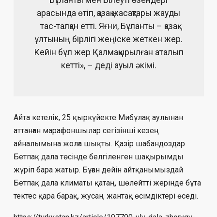
Бұланты мен Білеуті өзендері
арасында өтіп, қазақ жасақтары жауды
тас-талқан етті. Яғни, Бұланты – қазақ
ұлтының бірлігі жеңіске жеткен жер.
Кейін бұл жер Қалмаққырылған аталып
кетті», – деді ауыл әкімі.
Айта кетелік, 25 қыркүйекте Мибұлақ аулынан
аттанған марафоншылар сегізінші кезең
айналымына жолға шықты. Қазір шабандоздар
Бетпақ дала төсінде белгіленген шақырымды
жүріп бара жатыр. Бұған дейін айтқанымыздай
Бетпақ дала климаты қатаң, шөлейтті жерінде бұта
тектес қара барақ, жусан, жантақ өсімдіктері өседі.