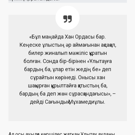
«Бұл маңайда Хан Ордасы бар.
Кеңеске ұлыстың әр аймағынан ақсақал,
билер жиналып мәжіліс құратын
болған. Сонда бір-бірінен «Ұлытауға
бардың ба, ұлар етін жедің бе» деп
сұрайтын көрінеді. Онысы хан
шақырған құрылтайға қатыстың ба,
бардың ба деп жөн сұрасқандағысы», –
дейді Сағындық Мұхамедиұлы.
Ал осы ауылға көршілес жатқан Ұлытау ауданы