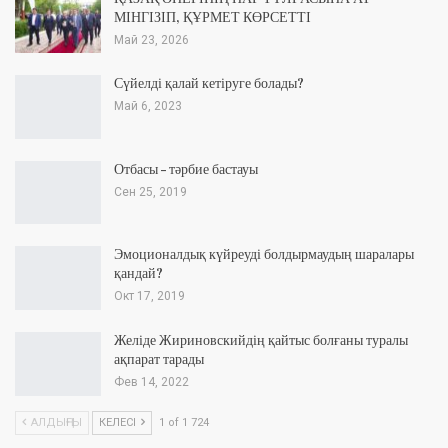
МІНГІЗІП, ҚҰРМЕТ КӨРСЕТТІ
Май 23, 2026
Сүйелді қалай кетіруге болады?
Май 6, 2023
Отбасы – тәрбие бастауы
Сен 25, 2019
Эмоционалдық күйреуді болдырмаудың шаралары
қандай?
Окт 17, 2019
Желіде Жириновскийдің қайтыс болғаны туралы
ақпарат тарады
Фев 14, 2022
АЛДЫҢҒЫ
КЕЛЕСІ
1 of 1 724