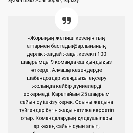
аузын шаю және зорықтырмау.
«Жорықтың жетінші кезеңін тың
аттармен бастадық. Барлығының
дерлік жағдай жақсы, кезекті 100
шақырымды 9 команда еш қиындықсыз
өткерді. Алғашқы кезеңдерде
шабандоздар ұзақ қашықты еңсеру
жолында кейбір дүниелерді
ескермеді. Қарапайым 25 шақырым
сайын су ішкізу керек. Осыны жадына
түйгендер бүгін жақсы нәтиже көрсетіп
отыр. Командалардың қолдаушылары
әр кезең сайын суын алып,