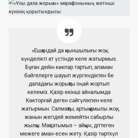
«Ешқандай да қиыншылығы жоқ,
күнделікті ат үстінде келе жатырмыз.
Бұған дейін көкпар тартып, аламан
бәйгелерге шауып жүргендіктен бе
даладағы жорықты оңай жортып
келеміз. Қазір екінші айналымда
Көкторғай деген сәйгүлікпен келе
жатырмын. Салмақты, артық қимылы жоқ,
жанын жегідей жемейтін сабырлы
жылқы. Мақсатымыз – айқын, діттеген
межеге аман-есен жету. Қазір төрткүл