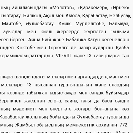
ның айналасындағы «Молотов», «Қаракемер», «Өрнек»
зтарау, Билікөл, Ақкөл мен Ақмола, Қарабастау, Белбұлақ,
 Майтөбе, Әулиебастау, Күйік, Мүрделітөбе, Балықсаз,
қа ауылдар мен киелі жерлерде жүргізген ғылыми
еп берген. Айша бибі және Бабаджа Хатун кесенелерін
індегі Көктөбе мен Төркүлге де назар аударған. Қазба
ерамикалық заттардың VII-VIII және IX ғасырларға тән
кқара шатқалындағы молалар мен қорғандардың мәні мен
ра молалары 13 нысаннан тұратындығын және олардың
ары кезінде табылған ыдыс-аяқтар мен сәндік бұйымдар
ерлікпен жасалған сырға, сақина, тағы да басқа сәндік
нның мәдениеті мен өнері өте жоғары болғанына көз
ік-Қарабастау жолының бойындағы Әулиебастау туралы да
нштамның Жамбыл облысының мемлекеттік архивінің 772-
сақтаулы құжаттың мәні мен маңызы әлі жоғары. Мұны