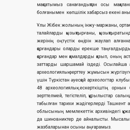
мақсатымыз санағандықтан осы мақалан
болғанымен көпшілік хабарсыз екені анық
Ұлы Жібек жолының інжу-маржаны, ортағас
талайларды қызықтырғаны, қызықтыратын
жерінің оңтүстік өңірін жаулап алған
қорғандары оларды ерекше таңғалдырды
қорғандар мен қамалдарды қазып, оның ас
заттарды шаршамай іздеді. Осылайша 
археологиялық зерттеу жұмысын жүргізу
үшін Түркістан әуесқой археологтар клуб
48 археологиялық ескерткіштің орнын б
зерттелмей, тегістеліп, құрылыстар сал
табылған тарихи жәдігерлерді Ташкент
облысының мемлекеттік архивіндегі құжа
да шиновниктер де айналысты. Мысалы 
жазбаларынан осыны аңғарамыз.