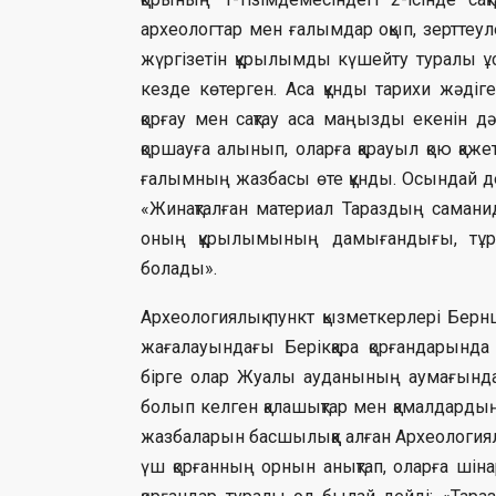
археологтар мен ғалымдар оқып, зерттеу
жүргізетін құрылымды күшейту туралы ұ
кезде көтерген. Аса құнды тарихи жәді
қорғау мен сақтау аса маңызды екенін д
қоршауға алынып, оларға қарауыл қою қаже
ғалымның жазбасы өте құнды. Осындай дер
«Жинақталған материал Тараздың саманид
оның құрылымының дамығандығы, тұрғ
болады».
Археологиялық пункт қызметкерлері Бе
жағалауындағы Берікқара қорғандарынд
бірге олар Жуалы ауданының аумағында 
болып келген қалашықтар мен қамалдард
жазбаларын басшылыққа алған Археологиял
үш қорғанның орнын анықтап, оларға шіна