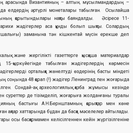
ың арасында Византияның – алтын, мұсылмандардың –
а да елдердің әртүрлі монеталары табылған. Осылайша
арының қорытындылары нақты баяндалды. Әсіресе 11-
тарихи жәдігерлер аса құнды болып шықты. Солардың
тшалығы) заманына тән кішкентай мүсін ерекше деп
алық және жергілікті газеттерге қысқаша материалдар
 15-қыркүйегінде табылған жәдігерлердің көрмесін
ігерлерді орталыққа жөнелтуді өздерінің басты міндеті
ың соңында 48 қорап (!) жәдігер Ленинград пен жоғарыда
лген. Сондай-ақ археологиялық қазба жұмысы кезінде
ген суреттер де тізімделіп, жоғарыға жолданғаны туралы
цияның бастығы А.Н.Бернштамның қорықтар мен көне
ған ақпар хаттарында бұдан да басқа мәселелер айтылады.
тары осы басқармамен келісілгеннен кейін жүргізілгеніне