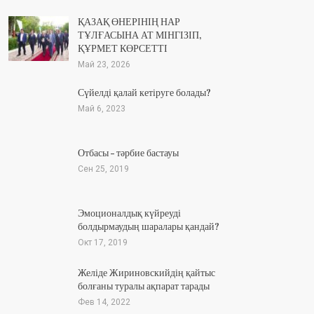
ҚАЗАҚ ӨНЕРІНІҢ НАР
ТҰЛҒАСЫНА АТ МІНГІЗІП,
ҚҰРМЕТ КӨРСЕТТІ
Май 23, 2026
Сүйелді қалай кетіруге болады?
Май 6, 2023
Отбасы – тәрбие бастауы
Сен 25, 2019
Эмоционалдық күйреуді
болдырмаудың шаралары қандай?
Окт 17, 2019
Желіде Жириновскийдің қайтыс
болғаны туралы ақпарат тарады
Фев 14, 2022