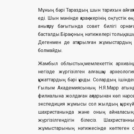
Мұның бәрі Тараздың шын тарихын айғақта
еді. Шын мәнінде қазақ жерінің оңтүстік өң
анықтау бағытында совет билігі ор
басталды.Бірақ оның нәтижелері толық, а
Дегенмен де атқарылған жұмыстардың 
болмайды.
Жамбыл облыстық мемлекеттік архивін
негізде жүргізілген алғашқы археолог
құжаттардың бәрі құнды. Солардың іші
Ғылым Академиясының Н.Я.Марр атынд
филиалына жолдаған ақпарынан көп нәрсе
экспедиция жұмысы сол жылдың қыркүйегі
шахристанында және оның айналасын
жүргізілгендігін білесіз. Шахриста
жұмыстарының нәтижесінде көптеген о