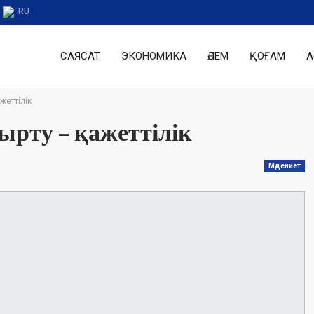
RU
САЯСАТ
ЭКОНОМИКА
ӘЛЕМ
ҚОҒАМ
А
жеттілік
ырту – қажеттілік
Мәдениет