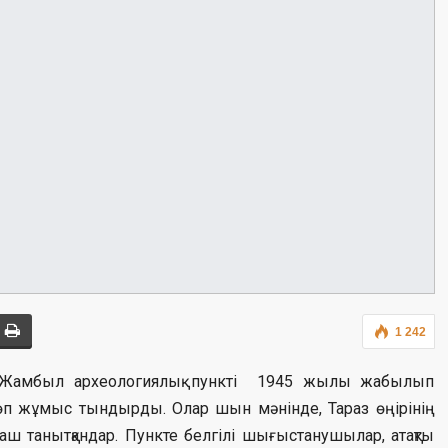
1 242
 Жамбыл археологиялық пункті 1945 жылы жабылып
көп жұмыс тындырды. Олар шын мәнінде, Тараз өңірінің
аш танытқандар. Пункте белгілі шығыстанушылар, атақты