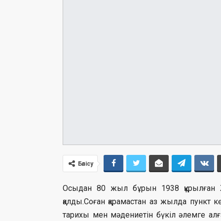
Бөлісу
Осыдан 80 жыл бұрын 1938 құрылған
қалды.Соған қарамастан аз жылда пункт 
тарихы мен мәдениетін бүкіл әлемге алғ