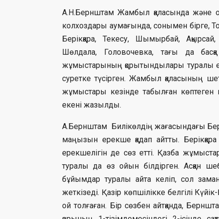
А.Н.Бернштам Жамбыл қаласында және о
колхоздары аумағында, сонымен бірге, Тоғы
Берікқара, Текесу, Шымырбай, Ақырсай,
Шөлдала, Головочевка, тағы да бас
жұмыстарының қорытындылары туралы ес
суретке түсірген. Жамбыл қаласының шет
жұмыстары кезінде табылған көптеген к
екені жазылды.
А.Бернштам Билікөлдің жағасындағы Бері
маңызын ерекше қадап айтты. Берікқа
ерекшелігін де сөз етті. Қазба жұмыст
туралы да өз ойын білдірген. Асқан шеб
бұйымдар туралы айта келіп, сол зама
жеткізеді. Қазір көпшілікке белгілі Күй
ой толғаған. Бір сөзбен айтқанда, Бер
қорының 1-тізімдемесіндегі 2-ісінде 