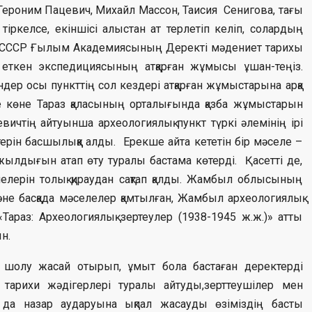
ероним Пацевич, Михайл Массон, Таисия Сенигова, тағы
 тіркелсе, екіншісі алыстан ат терлетіп келіп, солардың
ен СССР Ғылым Академиясының Деректі мәдениет тарихы
 еткен экспедициясының атқарған жұмысы ұшан-теңіз.
ендер осы пункттің сол кездері атқарған жұмыстарына арқа
е көне Тараз қаласының орталығында қазба жұмыстарын
ичтің айтуынша археологиялық пункт түркі әлемінің ірі
ерін басшылыққа алды. Ерекше айта кететін бір мәселе –
жылдығын атап өту туралы бастама көтерді. Қасетті де,
елерін толық қираудан сақтап қалды. Жамбыл облысының
е басқада мәселелер қамтылған, Жамбыл археологиялық
«Тараз: Археологиялық зертеулер (1938-1945 ж.ж.)» атты
н.
 шолу жасай отырып, ұмыт бола бастаған деректерді
тарихи жәдігерлері туралы айтуды,зерттеушілер мен
да назар аударуына ықпал жасауды өзіміздің басты