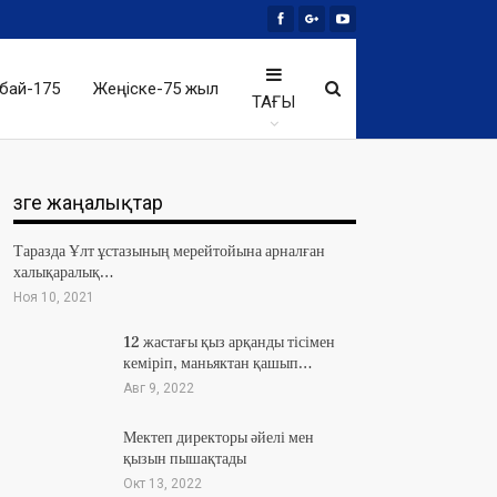
бай-175
Жеңіске-75 жыл
ТАҒЫ
Өзге жаңалықтар
Таразда Ұлт ұстазының мерейтойына арналған
халықаралық…
Ноя 10, 2021
12 жастағы қыз арқанды тісімен
кеміріп, маньяктан қашып…
Авг 9, 2022
Мектеп директоры әйелі мен
қызын пышақтады
Окт 13, 2022