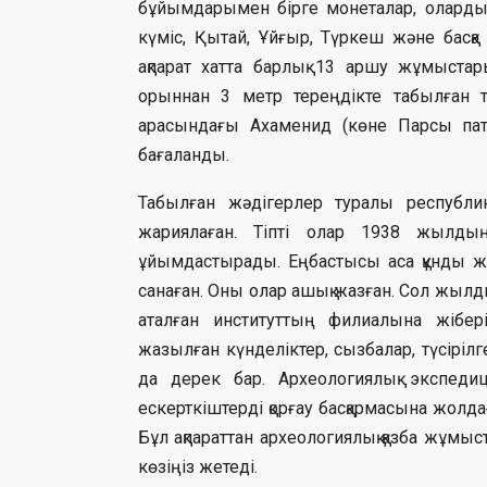
бұйымдарымен бірге монеталар, олард
күміс, Қытай, Ұйғыр, Түркеш және басқ
ақпарат хатта барлық 13 аршу жұмыст
орыннан 3 метр тереңдікте табылған 
арасындағы Ахаменид (көне Парсы па
бағаланды.
Табылған жәдігерлер туралы республик
жариялаған. Тіпті олар 1938 жылдың
ұйымдастырады. Еңбастысы аса құнды жәд
санаған. Оны олар ашық жазған. Сол жылд
аталған институттың филиалына жібері
жазылған күнделіктер, сызбалар, түсіріл
да дерек бар. Археологиялық экспеди
ескерткіштерді қорғау басқармасына жолда
Бұл ақпараттан археологиялық қазба жұмыс
көзіңіз жетеді.