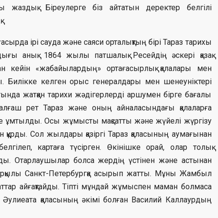
ы жаздық. Біреулерге біз айтатын деректер белгілі
.
ырда ірі сауда және саяси орталықтың бірі Тараз тарихы
дығы анық. 1864 жылы патшалық Ресейдің әскері қазақ
нан кейін «жабайылардың» ортағасырлық қалалары мен
. Билікке келген орыс генералдары мен шенеуніктері
тында жатқан тарихи жәдігерлерді аршумен бірге бағалы
алғаш рет Тараз және оның айналасындағы қалаларға
ге ұмтылды. Осы жұмысты мақсатты және жүйелі жүргізу
ын құрды. Сол жылдары қазіргі Тараз қаласының аумағынан
елгілеп, картаға түсірген. Өкінішке орай, олар толық
ынды. Отарлаушылар болса жердің үстінен және астынан
 арқылы Санкт-Петербургқа асырып жатты. Мұны Жамбыл
ттар айғақтайды. Тіпті мұндай жұмыспен маман болмаса
Әулиеата қаласының әкімі болған Василий Каллаурдың