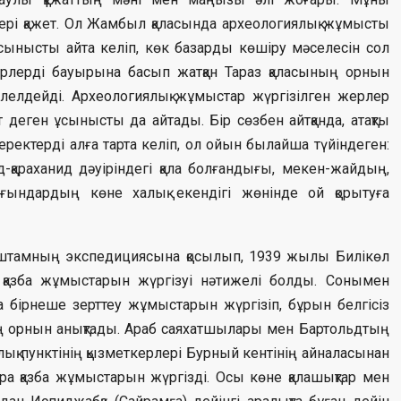
лері қажет. Ол Жамбыл қаласында археологиялық жұмысты
сынысты айта келіп, көк базарды көшіру мәселесін сол
герлерді бауырына басып жатқан Тараз қаласының орнын
әлелдейді. Археологиялық жұмыстар жүргізілген жерлер
т деген ұсынысты да айтады. Бір сөзбен айтқанда, атақты
ектерді алға тарта келіп, ол ойын былайша түйіндеген:
-қараханид дәуіріндегі қала болғандығы, мекен-жайдың,
ындардың көне халық екендігі жөнінде ой қорытуға
рнштамның экспедициясына қосылып, 1939 жылы Билікөл
а қазба жұмыстарын жүргізуі нәтижелі болды. Сонымен
бірнеше зерттеу жұмыстарын жүргізіп, бұрын белгісіз
ың орнын анықтады. Араб саяхатшылары мен Бартольдтың
ық пунктінің қызметкерлері Бурный кентінің айналасынан
ра қазба жұмыстарын жүргізді. Осы көне қалашықтар мен