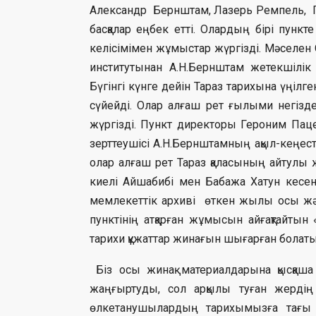
Александр Бернштам, Лазерь Ремпель, Г
басқалар еңбек етті. Олардың бірі пункте
келісімімен жұмыстар жүргізді. Мәсел
институтынан А.Н.Бернштам жетекшілік
Бүгінгі күнге дейін Тараз тарихына үңілг
сүйейді. Олар алғаш рет ғылыми негізд
жүргізді. Пункт директоры Героним Пацев
зерттеушісі А.Н.Бернштамның ақыл-кеңест
олар алғаш рет Тараз қаласының айтулы 
киелі Айшабибі мен Бабажа Хатун кесен
мемлекеттік архиві өткен жылы осы жән
пунктінің атқарған жұмысын айғақтайтын 
тарихи құжаттар жинағын шығарған болаты
Біз осы жинақ материалдарына қысқаша
жаңғыртуды, сол арқылы туған жердің 
өлкетанушылардың тарихымызға тағы 