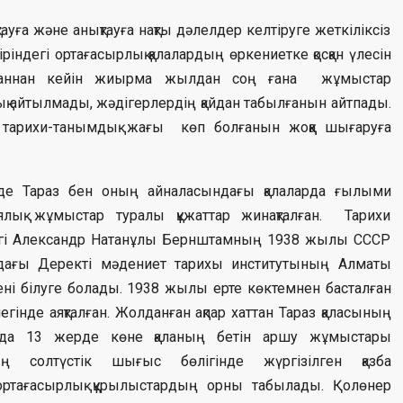
уға және анықтауға нақты дәлелдер келтіруге жеткіліксіз
іріндегі ортағасырлық қалалардың өркениетке қосқан үлесін
нағаннан кейін жиырма жылдан соң ғана жұмыстар
шық айтылмады, жәдігерлердің қайдан табылғанын айтпады.
тарихи-танымдық жағы көп болғанын жоққа шығаруға
де Тараз бен оның айналасындағы қалаларда ғылыми
иялық жұмыстар туралы құжаттар жинақталған. Тарихи
ндегі Александр Натанұлы Бернштамның 1938 жылы СССР
ағы Деректі мәдениет тарихы институтының Алматы
ні білуге болады. 1938 жылы ерте көктемнен басталған
нде аяқталған. Жолданған ақпар хаттан Тараз қаласының
да 13 жерде көне қаланың бетін аршу жұмыстары
нның солтүстік шығыс бөлігінде жүргізілген қазба
ртағасырлық құрылыстардың орны табылады. Қолөнер