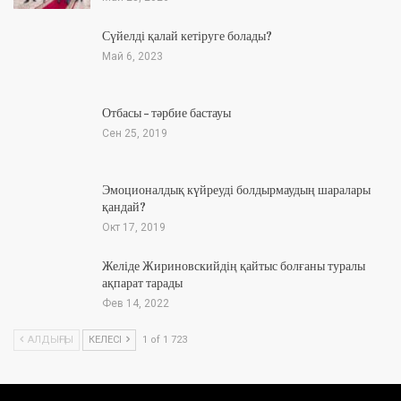
Сүйелді қалай кетіруге болады?
Май 6, 2023
Отбасы – тәрбие бастауы
Сен 25, 2019
Эмоционалдық күйреуді болдырмаудың шаралары
қандай?
Окт 17, 2019
Желіде Жириновскийдің қайтыс болғаны туралы
ақпарат тарады
Фев 14, 2022
АЛДЫҢҒЫ
КЕЛЕСІ
1 of 1 723