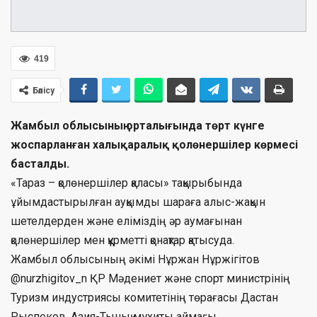
419
Бөлісу
Жамбыл облысының орталығында төрт күнге
жоспарланған халықаралық қолөнершілер көрмесі
басталды.
«Тараз – қолөнершілер қаласы» тақырыбында
ұйымдастырылған ауқымды шараға алыс-жақын
шетелдерден және еліміздің әр аумағынан
қолөнершілер мен құрметті қонақтар қатысуда.
Жамбыл облысының әкімі Нұржан Нұржігітов
@nurzhigitov_n ҚР Мәдениет және спорт министрінің
Туризм индустриясы комитетінің төрағасы Дастан
Рыспеков, Азия-Тынық мұхиты аймағы