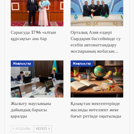
Сарысуда 1796 «алтын
Орталық Азия елдері
құрсақты» ана бар
Сырдария бассейнінде су
есебін автоматтандыру
жоспарының жобасын…
Жаңалықтар
Жаңалықтар
Жылыту маусымына
Қазақстан мектептерінде
дайындық барысы
жасанды интеллект жеке
қаралды
бағыт ретінде оқытылады
АЛДЫҢҒЫ
КЕЛЕСІ