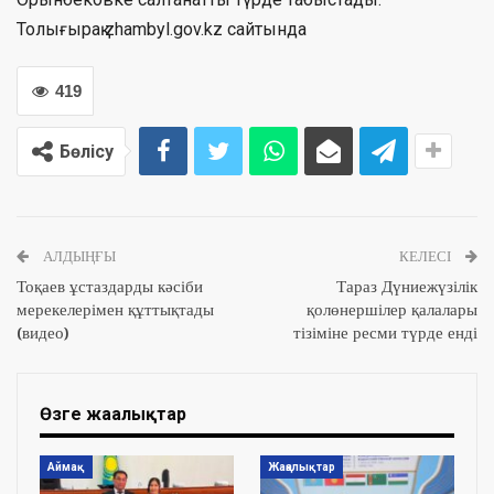
Толығырақ zhambyl.gov.kz сайтында
419
Бөлісу
АЛДЫҢҒЫ
КЕЛЕСІ
Тоқаев ұстаздарды кәсіби
Тараз Дүниежүзілік
мерекелерімен құттықтады
қолөнершілер қалалары
(видео)
тізіміне ресми түрде енді
Өзге жаңалықтар
Аймақ
Жаңалықтар