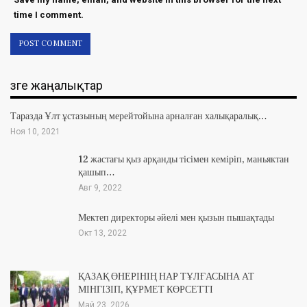
time I comment.
Өзге жаңалықтар
Таразда Ұлт ұстазының мерейтойына арналған халықаралық…
Ноя 10, 2021
12 жастағы қыз арқанды тісімен кеміріп, маньяктан
қашып…
Авг 9, 2022
Мектеп директоры әйелі мен қызын пышақтады
Окт 13, 2022
ҚАЗАҚ ӨНЕРІНІҢ НАР ТҰЛҒАСЫНА АТ
МІНГІЗІП, ҚҰРМЕТ КӨРСЕТТІ
Май 23, 2026