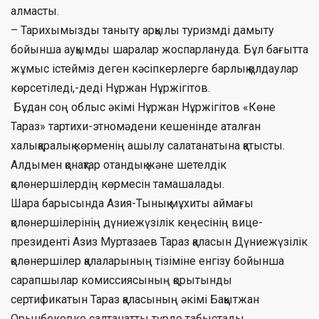
алмасты.
– Тарихымызды таныту арқылы туризмді дамыту
бойынша ауқымды шаралар жоспарлануда. Бұл бағытта
жұмыс істейміз деген кәсіпкерлерге барлық қолдаулар
көрсетіледі,-деді Нұржан Нұржігітов.
Бұдан соң облыс әкімі Нұржан Нұржігітов «Көне
Тараз» тартихи-этномәдени кешенінде аталған
халықаралық көрменің ашылу салатанатына қатысты.
Алдымен қонақтар отандық және шетелдік
қолөнершілердің көрмесін тамашалады.
Шара барысында Азия-Тынық мұхиты аймағы
қолөнершілерінің дүниежүзілік кеңесінің вице-
президенті Азиз Муртазаев Тараз қаласын Дүниежүзілік
қолөнершілер қалаларының тізіміне енгізу бойынша
сарапшылар комиссиясының қорытынды
сертификатын Тараз қаласының әкімі Бақытжан
Орынбековке салтанатты түрде табыстады.