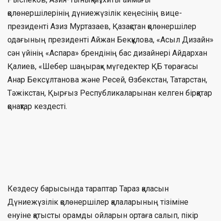
қолөнершілерінің дүниежүзілік кеңесінің вице-
президенті Азиз Муртазаев, Қазақстан қолөнершілер
одағының президенті Айжан Бекқұлова, «Асыл Дизайн»
сән үйінің «Аспара» брендінің бас дизайнері Айдархан
Қалиев, «Шебер шаңырақ» мүгедектер ҚБ төрағасы
Анар Бексұлтанова және Ресей, Өзбекстан, Татарстан,
Тәжікстан, Қырғыз Республикаларынан келген бірқатар
қонақтар кездесті.
Кездесу барысында тараптар Тараз қаласын
Дүниежүзілік қолөнершілер қалаларының тізіміне
енуіне қатысты орамды ойларын ортаға салып, пікір