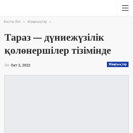
Басты бет
Жаңалықтар
Тараз — дүниежүзілік
қолөнершілер тізімінде
Жаңалықтар
On
Окт 2, 2022