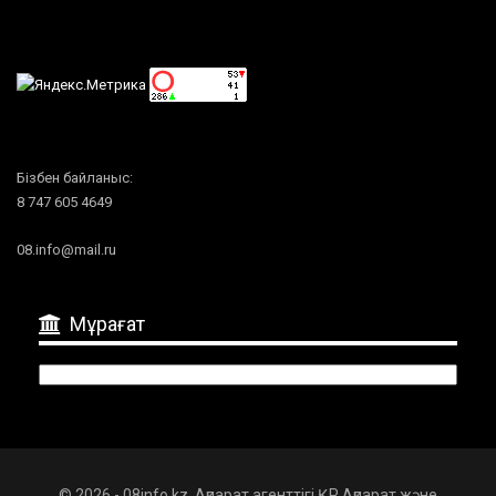
Бізбен байланыс:
8 747 605 4649
08.info@mail.ru
Мұрағат
Мұрағат
© 2026 - 08info.kz. Ақпарат агенттігі ҚР Ақпарат және