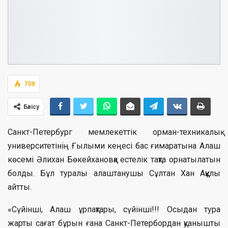
708
Бөлісу
Санкт-Петербург мемлекеттік орман-техникалық
университетінің Ғылыми кеңесі бас ғимаратына Алаш
көсемі Əлихан Бөкейхановқа естелік тақта орнатылатын
болды. Бұл туралы алаштанушы Сұлтан Хан Аққұлы
айтты.
«Сүйінші, Алаш ұрпақтары, сүйінші!!! Осыдан тура
жарты сағат бұрын ғана Санкт-Петербордан қуанышты