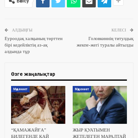
Бөлісу
АЛДЫҢҒЫ
КЕЛЕСІ
Еуроодақ халқының төрттен
Головкиннің титулдық
бірі кедейліктің аз-ақ
жекпе-жегі туралы айтылды
алдында тұр
Өзге жаңалықтар
Мәдениет
Мәдениет
“ҚАМАЖАЙҒА”
ЖЫР ҚУАТЫМЕН
БИЛЕГЕНДЕ ҚАЙ
ЖЕТЕЛЕГЕН МАРАЛТАЙ