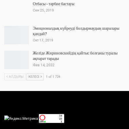
Отбасы – тәрбие бастауы
Сен 25, 2019
Эмоционалдық күйреуді болдырмаудың шаралары
қандай?
Окт 17, 2019
Желіде Жириновскийдің қайтыс болғаны туралы
ақпарат тарады
Фев 14, 2022
АЛДЫҢҒЫ
КЕЛЕСІ
1 of 1 724