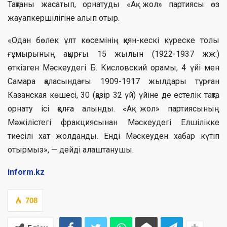
Тақтаны жасатып, орнатуды «Ақ жол» партиясы өз
жауапкершілігіне алып отыр.
«Одан бөлек ұлт көсемінің қиян-кескі күреске толы
ғұмырының ақырғы 15 жылын (1922-1937 жж.)
өткізген Мәскеудегі Б. Кисловский орамы, 4 үйі мен
Самара қаласындағы 1909-1917 жылдары тұрған
Казанская көшесі, 30 (қазір 32 үй) үйіне де естелік тақта
орнату ісі қолға алынды. «Ақ жол» партиясының
Мәжілістегі фракциясынан Мәскеудегі Елшілікке
тиесілі хат жолданды. Енді Мәскеуден хабар күтіп
отырмыз», — дейді алаштанушы.
inform.kz
708