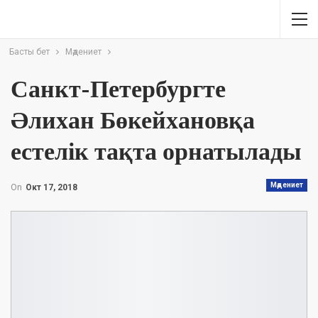
Басты бет
Мәдениет
Санкт-Петербургте
Əлихан Бөкейхановқа
естелік тақта орнатылады
Мәдениет
On
Окт 17, 2018