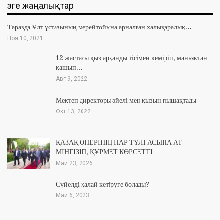
Өзге жаңалықтар
Таразда Ұлт ұстазының мерейтойына арналған халықаралық…
Ноя 10, 2021
12 жастағы қыз арқанды тісімен кеміріп, маньяктан
қашып…
Авг 9, 2022
Мектеп директоры әйелі мен қызын пышақтады
Окт 13, 2022
ҚАЗАҚ ӨНЕРІНІҢ НАР ТҰЛҒАСЫНА АТ
МІНГІЗІП, ҚҰРМЕТ КӨРСЕТТІ
Май 23, 2026
Сүйелді қалай кетіруге болады?
Май 6, 2023