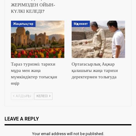
ЖЕРІМІЗДЕН ОЙЫН-
КҮЛКІ КЕЛЕДІ?
Жаңалықтар
Мәдениет
Тараз туризмі: тарихи
Ортағасырлық Ақжар
мұра мен жаңа
қалашығы жаңа тарихи
мүмкіндіктер тоғысқан
деректермен толығуда
өңір
АЛДЫҢҒЫ
КЕЛЕСІ
LEAVE A REPLY
Your email address will not be published.