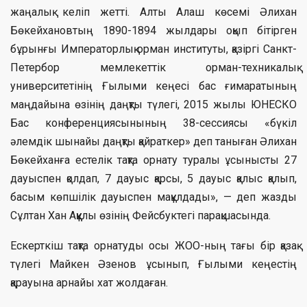
жаңалық келіп жетті. Алты Алаш көсемі Әлихан
Бөкейхановтың 1890-1894 жылдары оқып бітірген
бұрынғы Императорлық орман институты, қазіргі Санкт-
Петербор мемлекеттік орман-техникалық
университетінің Ғылыми кеңесі бас ғимаратының
маңдайына өзінің даңқты түлегі, 2015 жылы ЮНЕСКО
Бас конференциясынының 38-сессиясы «бүкіл
әлемдік шынайы даңқты қайраткер» деп таныған Әлихан
Бөкейханға естелік тақта орнату туралы ұсынысты 27
дауыспен қолдап, 7 дауыс қарсы, 5 дауыс қалыс қалып,
басым көпшілік дауыспен мақұлдады», — деп жазды
Сұлтан Хан Аққұлы өзінің Фейсбуктегі парақшасында.
Ескерткіш тақта орнатуды осы ЖОО-ның тағы бір қазақ
түлегі Майкен Әзенов ұсынып, Ғылыми кеңестің
қарауына арнайы хат жолдаған.